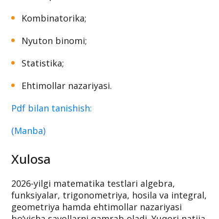
Kombinatorika;
Nyuton binomi;
Statistika;
Ehtimollar nazariyasi.
Pdf bilan tanishish:
(Manba)
Xulosa
2026-yilgi matematika testlari algebra,
funksiyalar, trigonometriya, hosila va integral,
geometriya hamda ehtimollar nazariyasi
bo‘yicha savollarni qamrab oladi. Yuqori natija