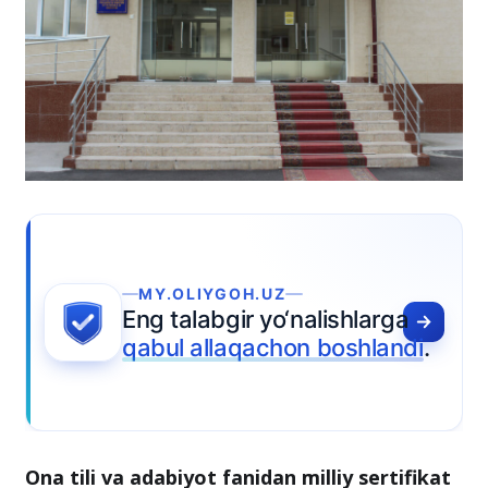
MY.OLIYGOH.UZ
Eng talabgir yo‘nalishlarga
qabul allaqachon boshlandi
.