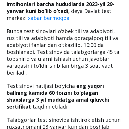
Ona tili va adabiyot fanidan milliy sertifikat
imtihonlari barcha hududlarda 2023-yil 29-
yanvar kuni bo‘lib o‘tadi,
deya Davlat test
markazi
xabar bermoqda
.
Bunda test sinovlari o‘zbek tili va adabiyoti,
rus tili va adabiyoti hamda qoraqalpoq tili va
adabiyoti fanlaridan o‘tkazilib, 10:00 da
boshlanadi. Test sinovida talabgorlarga 45 ta
topshiriq va ularni ishlash uchun javoblar
varaqasini to‘ldirish bilan birga 3 soat vaqt
beriladi.
Test sinovi natijasi bo‘yicha
eng yuqori
ballning kamida 60 foizini to‘plagan
shaxslarga 3 yil muddatga amal qiluvchi
sertifikat
taqdim etiladi.