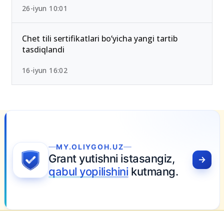
2026-yilda eng past ball bilan kirsa bo‘ladigan
OTMlar ro‘yxati
26-iyun 10:01
Chet tili sertifikatlari bo‘yicha yangi tartib
tasdiqlandi
16-iyun 16:02
MY.OLIYGOH.UZ
Grant yutishni istasangiz,
qabul yopilishini
kutmang.