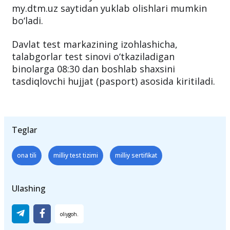
Talabgorlar test sinovida ishtirok etish uchun
ruxsatnomani 23-yanvar kunidan boshlab
my.dtm.uz saytidan yuklab olishlari mumkin
bo‘ladi.
Davlat test markazining izohlashicha,
talabgorlar test sinovi o‘tkaziladigan
binolarga 08:30 dan boshlab shaxsini
tasdiqlovchi hujjat (pasport) asosida kiritiladi.
Teglar
ona tili
milliy test tizimi
milliy sertifikat
Ulashing