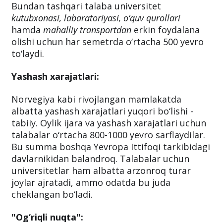
Bundan tashqari talaba universitet
kutubxonasi, labaratoriyasi, o‘quv qurollari
hamda
mahalliy transportdan
erkin foydalana
olishi uchun har semetrda o‘rtacha 500 yevro
to‘laydi.
Yashash xarajatlari:
Norvegiya kabi rivojlangan mamlakatda
albatta yashash xarajatlari yuqori bo‘lishi -
tabiiy. Oylik ijara va yashash xarajatlari uchun
talabalar o‘rtacha 800-1000 yevro sarflaydilar.
Bu summa boshqa Yevropa Ittifoqi tarkibidagi
davlarnikidan balandroq. Talabalar uchun
universitetlar ham albatta arzonroq turar
joylar ajratadi, ammo odatda bu juda
cheklangan bo‘ladi.
"Og‘riqli nuqta":