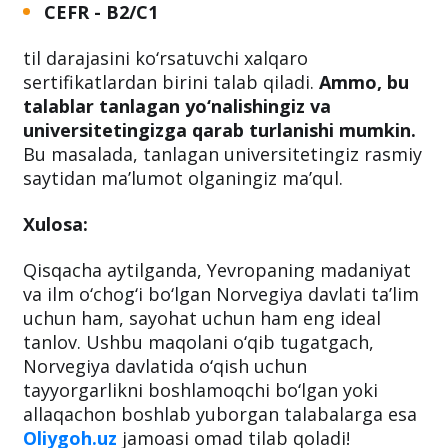
CEFR - B2/C1
til darajasini ko‘rsatuvchi xalqaro
sertifikatlardan birini talab qiladi.
Ammo, bu
talablar tanlagan yo‘nalishingiz va
universitetingizga qarab turlanishi mumkin.
Bu masalada, tanlagan universitetingiz rasmiy
saytidan ma’lumot olganingiz ma’qul.
Xulosa:
Qisqacha aytilganda, Yevropaning madaniyat
va ilm o‘chog‘i bo‘lgan Norvegiya davlati ta’lim
uchun ham, sayohat uchun ham eng ideal
tanlov. Ushbu maqolani o‘qib tugatgach,
Norvegiya davlatida o‘qish uchun
tayyorgarlikni boshlamoqchi bo‘lgan yoki
allaqachon boshlab yuborgan talabalarga esa
Oliygoh.uz
jamoasi omad tilab qoladi!