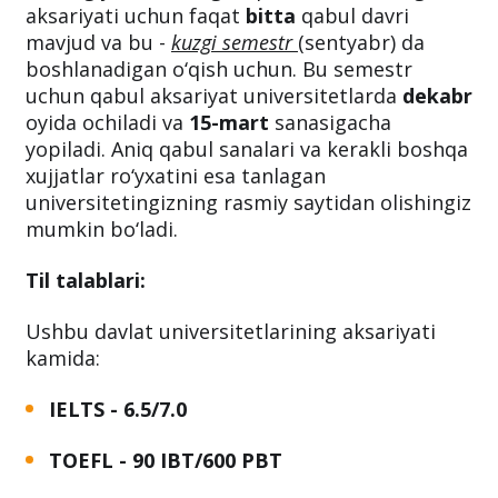
aksariyati uchun faqat
bitta
qabul davri
mavjud va bu -
kuzgi semestr
(sentyabr) da
boshlanadigan o‘qish uchun. Bu semestr
uchun qabul aksariyat universitetlarda
dekabr
oyida ochiladi va
15-mart
sanasigacha
yopiladi. Aniq qabul sanalari va kerakli boshqa
xujjatlar ro‘yxatini esa tanlagan
universitetingizning rasmiy saytidan olishingiz
mumkin bo‘ladi.
Til talablari:
Ushbu davlat universitetlarining aksariyati
kamida:
IELTS - 6.5/7.0
TOEFL - 90 IBT/600 PBT