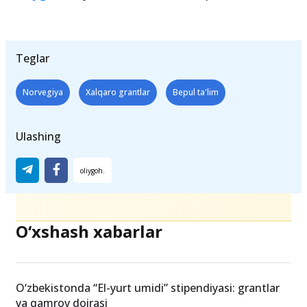
Teglar
Norvegiya
Xalqaro grantlar
Bepul ta'lim
Ulashing
O‘xshash xabarlar
O‘zbekistonda “El-yurt umidi” stipendiyasi: grantlar
va qamrov doirasi