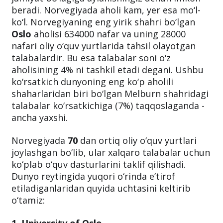
beradi. Norvegiyada aholi kam, yer esa mo‘l-
ko‘l. Norvegiyaning eng yirik shahri bo‘lgan
Oslo
aholisi 634000 nafar va uning 28000
nafari oliy o‘quv yurtlarida tahsil olayotgan
talabalardir. Bu esa talabalar soni o‘z
aholisining 4% ni tashkil etadi degani. Ushbu
ko‘rsatkich dunyoning eng ko‘p aholili
shaharlaridan biri bo‘lgan Melburn shahridagi
talabalar ko‘rsatkichiga (7%) taqqoslaganda -
ancha yaxshi.
Norvegiyada
70
dan ortiq oliy o‘quv yurtlari
joylashgan bo‘lib, ular xalqaro talabalar uchun
ko‘plab o‘quv dasturlarini taklif qilishadi.
Dunyo reytingida yuqori o‘rinda e’tirof
etiladiganlaridan quyida uchtasini keltirib
o‘tamiz: