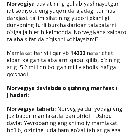
Norvegiya
davlatining gullab-yashnayotgan
iqtisodiyoti, eng yuqori darajadagi turmush
darajasi, ta’lim sifatining yuqori ekanligi,
dunyoning turli burchaklaridan talabalarni
o‘ziga jalb etib kelmoqda. Norvegiyada xalqaro
talaba sifatida o‘qishni xohlaysizmi?
Mamlakat har yili qariyb
14000
nafar chet
eldan kelgan talabalarni qabul qilib, o‘zining
atigi 5.2 million bo‘lgan milliy aholisi safiga
qo‘shadi.
Norvegiya davlatida o‘qishning manfaatli
jihatlari:
Norvegiya tabiati:
Norvegiya dunyodagi eng
jozibador mamlakatlardan biridir. Ushbu
davlat Yevropaning eng shimoliy mamlakati
bo‘lib, o‘zining juda ham go‘zal tabiatiga ega.