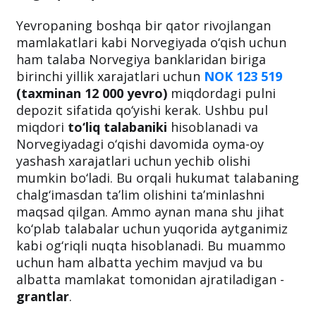
Yevropaning boshqa bir qator rivojlangan
mamlakatlari kabi Norvegiyada o‘qish uchun
ham talaba Norvegiya banklaridan biriga
birinchi yillik xarajatlari uchun
NOK 123 519
(taxminan 12 000 yevro)
miqdordagi pulni
depozit sifatida qo‘yishi kerak. Ushbu pul
miqdori
to‘liq talabaniki
hisoblanadi va
Norvegiyadagi o‘qishi davomida oyma-oy
yashash xarajatlari uchun yechib olishi
mumkin bo‘ladi. Bu orqali hukumat talabaning
chalg‘imasdan ta’lim olishini ta’minlashni
maqsad qilgan. Ammo aynan mana shu jihat
ko‘plab talabalar uchun yuqorida aytganimiz
kabi og‘riqli nuqta hisoblanadi. Bu muammo
uchun ham albatta yechim mavjud va bu
albatta mamlakat tomonidan ajratiladigan -
grantlar
.