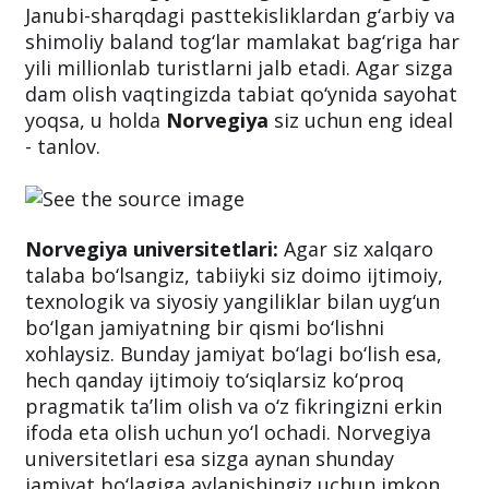
Janubi-sharqdagi pasttekisliklardan g‘arbiy va
shimoliy baland tog‘lar mamlakat bag‘riga har
yili millionlab turistlarni jalb etadi. Agar sizga
dam olish vaqtingizda tabiat qo‘ynida sayohat
yoqsa, u holda
Norvegiya
siz uchun eng ideal
- tanlov.
Norvegiya universitetlari:
Agar siz xalqaro
talaba bo‘lsangiz, tabiiyki siz doimo ijtimoiy,
texnologik va siyosiy yangiliklar bilan uyg‘un
bo‘lgan jamiyatning bir qismi bo‘lishni
xohlaysiz. Bunday jamiyat bo‘lagi bo‘lish esa,
hech qanday ijtimoiy to‘siqlarsiz ko‘proq
pragmatik ta’lim olish va o‘z fikringizni erkin
ifoda eta olish uchun yo‘l ochadi. Norvegiya
universitetlari esa sizga aynan shunday
jamiyat bo‘lagiga aylanishingiz uchun imkon