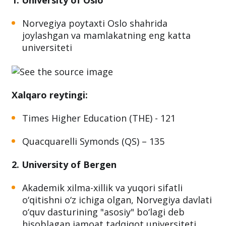
1. University of Oslo
Norvegiya poytaxti Oslo shahrida
joylashgan va mamlakatning eng katta
universiteti
Xalqaro reytingi:
Times Higher Education (THE) - 121
Quacquarelli Symonds (QS) – 135
2. University of Bergen
Akademik xilma-xillik va yuqori sifatli
o‘qitishni o‘z ichiga olgan, Norvegiya davlati
o‘quv dasturining "asosiy" bo‘lagi deb
hisoblagan jamoat tadqiqot universiteti.