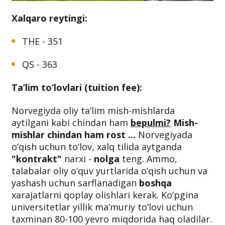
Xalqaro reytingi:
THE - 351
QS - 363
Ta’lim to‘lovlari (tuition fee):
Norvegiyda oliy ta’lim mish-mishlarda
aytilgani kabi chindan ham
bepulmi?
Mish-
mishlar chindan ham rost ...
Norvegiyada
o‘qish uchun to‘lov, xalq tilida aytganda
"kontrakt"
narxi -
nolga
teng. Ammo,
talabalar oliy o‘quv yurtlarida o‘qish uchun va
yashash uchun sarflanadigan
boshqa
xarajatlarni qoplay olishlari kerak. Ko‘pgina
universitetlar yillik ma’muriy to‘lovi uchun
taxminan 80-100 yevro miqdorida haq oladilar.