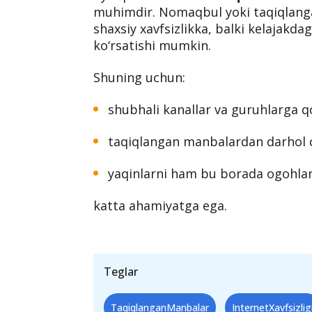
muhimdir. Nomaqbul yoki taqiqlanga
shaxsiy xavfsizlikka, balki kelajakdag
ko‘rsatishi mumkin.
Shuning uchun:
shubhali kanallar va guruhlarga q
taqiqlangan manbalardan darhol c
yaqinlarni ham bu borada ogohlan
katta ahamiyatga ega.
Teglar
TaqiqlanganManbalar
InternetXavfsizlig