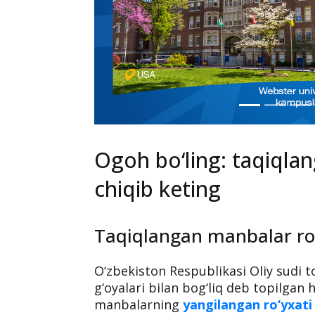
Ogoh bo‘ling: taqiqla
chiqib keting
Taqiqlangan manbalar ro‘
O‘zbekiston Respublikasi Oliy sudi
g‘oyalari bilan bog‘liq deb topilg
manbalarning
yangilangan ro‘yxati