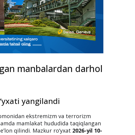
ngan manbalardan darhol
yxati yangilandi
 tomonidan ekstremizm va terrorizm
an hamda mamlakat hududida taqiqlangan
e’lon qilindi. Mazkur ro‘yxat
2026-yil 10-