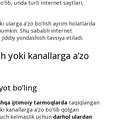
‘lib, unda turli internet saytlari,
 ularga a’zo bo‘lish ayrim holatlarda
mumkin. Shu sababli internet
iddiy yondashish tavsiya etiladi.
h yoki kanallarga a’zo
yot bo‘ling
hqa ijtimoiy tarmoqlarda
taqiqlangan
i kanallarga a’zo bo‘lib qolgan
uch kelmaslik uchun
darhol ulardan