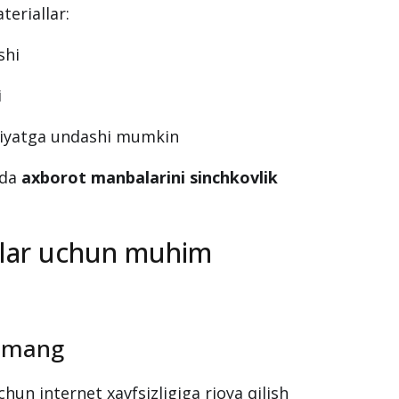
eriallar:
shi
i
liyatga undashi mumkin
hda
axborot manbalarini sinchkovlik
hilar uchun muhim
‘lmang
hun internet xavfsizligiga rioya qilish