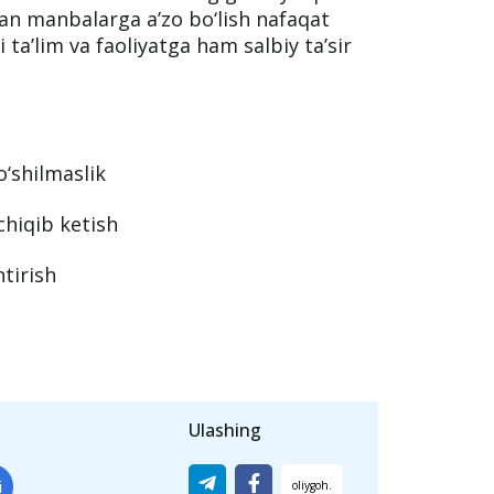
n manbalarga a’zo bo‘lish nafaqat
i ta’lim va faoliyatga ham salbiy ta’sir
o‘shilmaslik
hiqib ketish
tirish
Ulashing
i