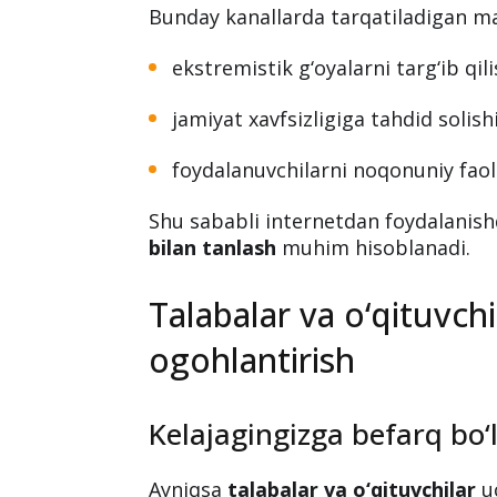
Bunday kanallarda tarqatiladigan mat
ekstremistik g‘oyalarni targ‘ib qili
jamiyat xavfsizligiga tahdid solish
foydalanuvchilarni noqonuniy fao
Shu sababli internetdan foydalanis
bilan tanlash
muhim hisoblanadi.
Talabalar va o‘qituvc
ogohlantirish
Kelajagingizga befarq bo
Ayniqsa
talabalar va o‘qituvchilar
uc