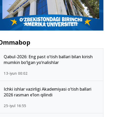
Ommabop
Qabul-2026: Eng past o‘tish ballari bilan kirish
mumkin bo‘lgan yo‘nalishlar
13-iyun 00:02
Ichki ishlar vazirligi Akademiyasi o‘tish ballari
2026 rasman e’lon qilindi
25-iyul 16:55