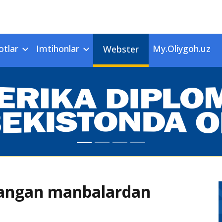
otlar
Imtihonlar
My.Oliygoh.uz
Webster
qlangan manbalardan