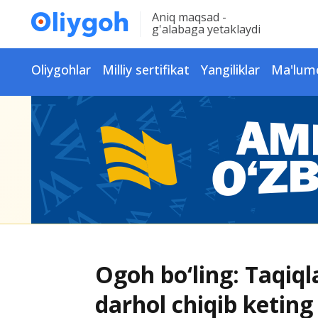
Aniq maqsad -
g'alabaga yetaklaydi
Oliygohlar
Milliy sertifikat
Yangiliklar
Ma'lum
Ogoh bo‘ling: Taqi
darhol chiqib keting