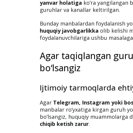
yanvar holatiga
ko‘ra yangilangan bo
guruhlar va kanallar keltirilgan.
Bunday manbalardan foydalanish yoki
huquqiy javobgarlikka
olib kelishi 
foydalanuvchilariga ushbu masalaga j
Agar taqiqlangan guru
bo‘lsangiz
Ijtimoiy tarmoqlarda ehti
Agar
Telegram, Instagram yoki bos
manbalar ro‘yxatiga kirgan guruh yok
bo‘lsangiz, huquqiy muammolarga d
chiqib ketish zarur
.