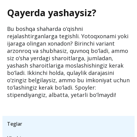
imkoniyatlaringizga bog‘liq. Asosiysi, ta’lim
muassasasi davlat akkreditatsiyasiga ega
bo‘lsin.
Qayerda yashaysiz?
Bu boshqa shaharda o‘qishni
rejalashtirganlarga tegishli. Yotoqxonami yoki
ijaraga olingan xonadon? Birinchi variant
arzonroq va shubhasiz, quvnoq bo‘ladi, ammo
siz o‘sha yerdagi sharoitlarga, jumladan,
yashash sharoitlariga moslashishingiz kerak
bo‘ladi. Ikkinchi holda, qulaylik darajasini
o‘zingiz belgilaysiz, ammo bu imkoniyat uchun
to‘lashingiz kerak bo‘ladi. Spoyler:
stipendiyangiz, albatta, yetarli bo‘lmaydi!