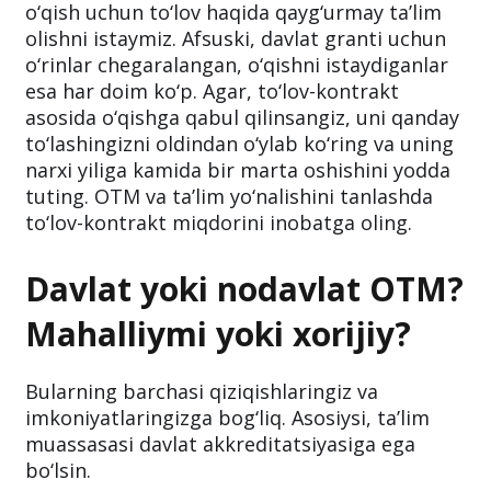
yoki grant?
Albatta, har birimiz grant asosida o‘qishni va
o‘qish uchun to‘lov haqida qayg‘urmay ta’lim
olishni istaymiz. Afsuski, davlat granti uchun
o‘rinlar chegaralangan, o‘qishni istaydiganlar
esa har doim ko‘p. Agar, to‘lov-kontrakt
asosida o‘qishga qabul qilinsangiz, uni qanday
to‘lashingizni oldindan o‘ylab ko‘ring va uning
narxi yiliga kamida bir marta oshishini yodda
tuting. OTM va ta’lim yo‘nalishini tanlashda
to‘lov-kontrakt miqdorini inobatga oling.
Davlat yoki nodavlat OTM?
Mahalliymi yoki xorijiy?
Bularning barchasi qiziqishlaringiz va