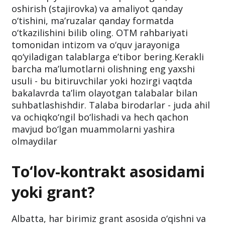
oliygoh ro‘yxatini tuzing va har birining ijobiy
va salbiy tomonlarini tahlil qiling. O‘qituvchilar
tarkibi qayerda kuchliroq ekanligini, malaka
oshirish (stajirovka) va amaliyot qanday
o‘tishini, ma’ruzalar qanday formatda
o‘tkazilishini bilib oling. OTM rahbariyati
tomonidan intizom va o‘quv jarayoniga
qo‘yiladigan talablarga e’tibor bering.Kerakli
barcha ma’lumotlarni olishning eng yaxshi
usuli - bu bitiruvchilar yoki hozirgi vaqtda
bakalavrda ta’lim olayotgan talabalar bilan
suhbatlashishdir. Talaba birodarlar - juda ahil
va ochiqko‘ngil bo‘lishadi va hech qachon
mavjud bo‘lgan muammolarni yashira
olmaydilar
To‘lov-kontrakt asosidami