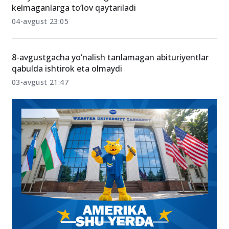
Milliy sertifikat imtihoniga uzrli sabab bilan
kelmaganlarga to‘lov qaytariladi
04-avgust 23:05
8-avgustgacha yo‘nalish tanlamagan abituriyentlar
qabulda ishtirok eta olmaydi
03-avgust 21:47