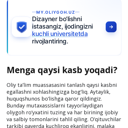
.UZ
ishni
jodingizni
sitetda
Menga qaysi kasb yoqadi?
Oliy ta’lim muassasasini tanlash qaysi kasbni
egallashni xohlashingizga bog‘liq. Aytaylik,
huquqshunos bo‘lishga qaror qildingiz.
Bunday mutaxassislarni tayyorlaydigan