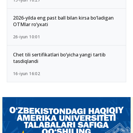
2026/2027 qabulda maksimal ball 189 Bo‘lib
qoldi — Yangi test mezonlari bilan tanishing
15-iyun 10:27
2026-yilda eng past ball bilan kirsa bo‘ladigan
OTMlar ro‘yxati
26-iyun 10:01
Chet tili sertifikatlari bo‘yicha yangi tartib
tasdiqlandi
16-iyun 16:02