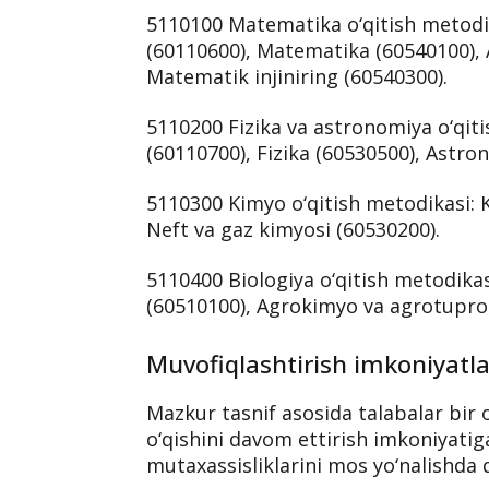
mutaxassisliklar
32 ta turdosh gur
talabalarning o‘qishini
ko‘chirish
yo
qo‘llaniladi.
Turdosh yo‘nalishlarning asos
5110100 Matematika o‘qitish metodi
(60110600), Matematika (60540100),
Matematik injiniring (60540300).
5110200 Fizika va astronomiya o‘qiti
(60110700), Fizika (60530500), Astro
5110300 Kimyo o‘qitish metodikasi: K
Neft va gaz kimyosi (60530200).
5110400 Biologiya o‘qitish metodikas
(60510100), Agrokimyo va agrotupro