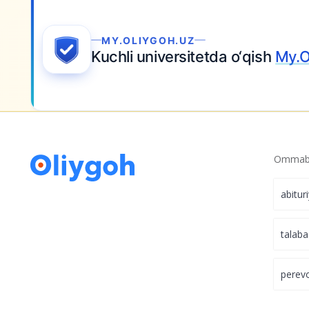
Qarshi, Nukus, Qo‘qon va Toshkentdagi u
rahbarlar almashtirildi
Ariza topshiring
Ommabo
abitur