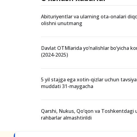
oliy ta'lim
ta'lim yo'nalishlari
turdosh
O‘xshash xabarlar
Abituriyentlar va ularning ota-onalari diq
olishni unutmang
Davlat OTMlarida yo‘nalishlar bo‘yicha ko
(2024-2025)
5 yil stajga ega xotin-qizlar uchun tavsi
muddati 31-maygacha