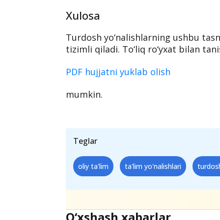
Muvofiqlashtirish imkoniyatla
Mazkur tasnif asosida talabalar bir
o‘qishini davom ettirish imkoniyatiga
mutaxassisliklarini mos yo‘nalishda 
Xulosa
Turdosh yo‘nalishlarning ushbu tasni
tizimli qiladi. To‘liq ro‘yxat bilan ta
PDF hujjatni yuklab olish
mumkin.
Teglar