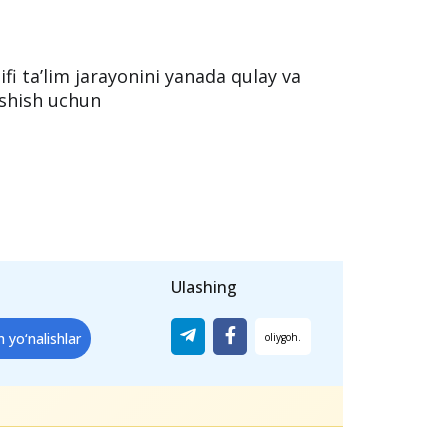
ri
 oliy ta’lim muassasasidan boshqasiga
 ega bo‘ladilar yoki oldin o‘qigan
qayta tiklashlari mumkin.
fi ta’lim jarayonini yanada qulay va
nishish uchun
Ulashing