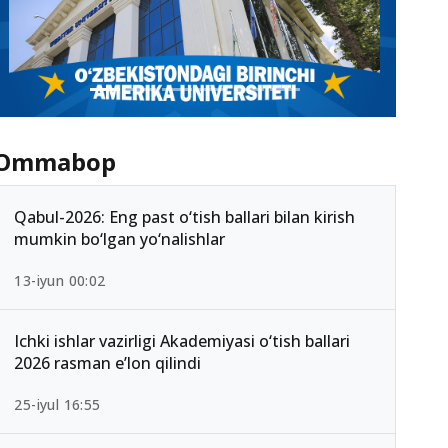
Ommabop
Qabul-2026: Eng past o‘tish ballari bilan kirish
mumkin bo‘lgan yo‘nalishlar
13-iyun 00:02
Ichki ishlar vazirligi Akademiyasi o‘tish ballari
2026 rasman e’lon qilindi
25-iyul 16:55