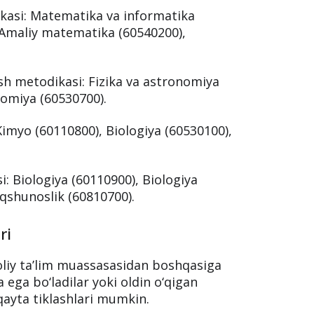
uh
ga bo‘lingan. Ushbu ro‘yxat
ki
qayta tiklash
jarayonida asos sifatida
iy guruhlari
kasi: Matematika va informatika
 Amaliy matematika (60540200),
sh metodikasi: Fizika va astronomiya
nomiya (60530700).
imyo (60110800), Biologiya (60530100),
i: Biologiya (60110900), Biologiya
qshunoslik (60810700).