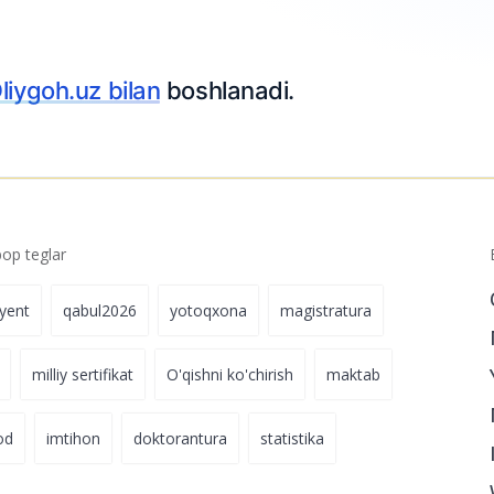
niversitetlarga
27.05.2025 17:42
p teglar
iyent
qabul2026
yotoqxona
magistratura