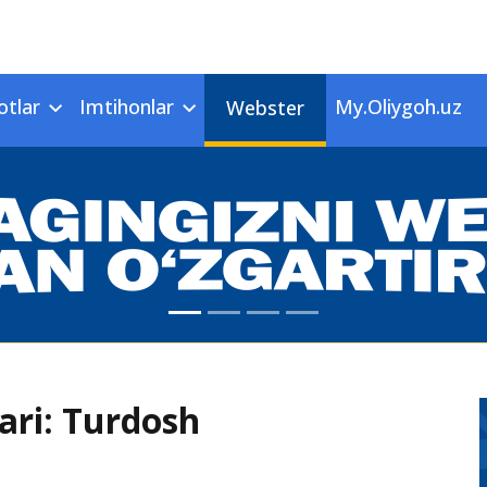
otlar
Imtihonlar
My.Oliygoh.uz
Webster
lari: Turdosh