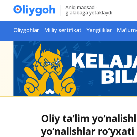
Aniq maqsad -
g'alabaga yetaklaydi
Oliygohlar
Milliy sertifikat
Yangiliklar
Ma'lum
Oliy ta’lim yo‘nalish
yo‘nalishlar ro‘yxati