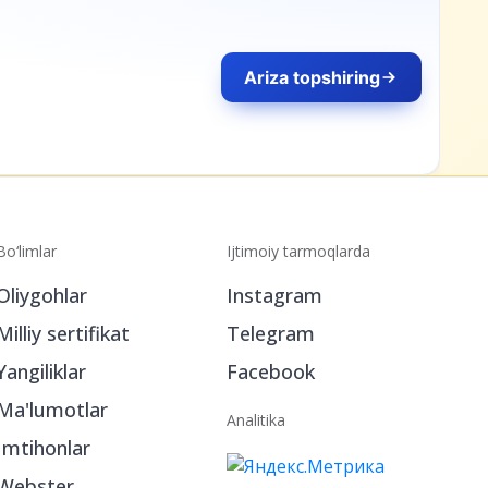
Bo‘limlar
Ijtimoiy tarmoqlarda
Oliygohlar
Instagram