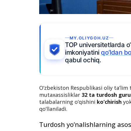
Ariza topshiring
rmang
—
O‘zbekiston Respublikasi oliy ta’lim t