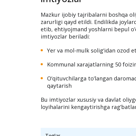
kabi mezonlar asosida baholanadi va
sohada real tajribaga asoslangan ta’
Boshqa oliygohlar uc
imtiyozlar
Mazkur ijobiy tajribalarni boshqa oli
zarurligi qayd etildi. Endilikda joyl
etib, ehtiyojmand yoshlarni bepul o
imtiyozlar beriladi:
Yer va mol-mulk solig‘idan ozod e
Kommunal xarajatlarning 50 foizi
O‘qituvchilarga to‘langan daromad 
qaytarish