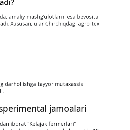
a
zatsiya va agromuhandislik
a’lim tizimini joriy etmoqda.
adi?
tda, amaliy mashg‘ulotlarni esa bevosita
radi. Xususan, ular Chirchiqdagi agro-tex
ng darhol ishga tayyor mutaxassis