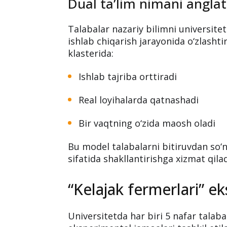
o‘qish va ish bir vaqtd
Toshkent agrar universiteti mexani
yo‘nalishidagi talabalar uchun dual t
Dual ta’lim nimani anglat
Talabalar nazariy bilimni universite
ishlab chiqarish jarayonida o‘zlashti
klasterida:
Ishlab tajriba orttiradi
Real loyihalarda qatnashadi
Bir vaqtning o‘zida maosh oladi
Bu model talabalarni bitiruvdan so‘