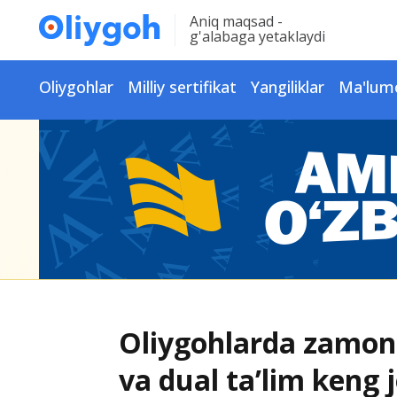
Aniq maqsad -
g'alabaga yetaklaydi
Oliygohlar
Milliy sertifikat
Yangiliklar
Ma'lum
Oliygohlarda zamon
va dual ta’lim keng j