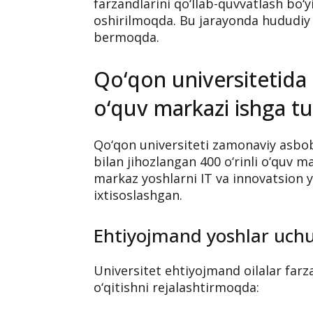
Oliy ta’limda yangi bo
markazlari va dual ta
O‘zbekistonda oliy ta’lim tizimida am
kuchaytirish, yoshlarni zamonaviy ka
farzandlarini qo‘llab-quvvatlash bo
oshirilmoqda. Bu jarayonda hududiy u
bermoqda.
Qo‘qon universitetida 
o‘quv markazi ishga tus
Qo‘qon universiteti zamonaviy asbob
bilan jihozlangan 400 o‘rinli o‘quv 
markaz yoshlarni IT va innovatsion y
ixtisoslashgan.