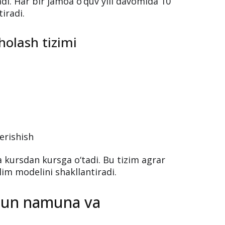
i.
ksperimental jamoalari
dan iborat “Kelajak fermerlari”
adi. Har bir jamoa o‘quv yili davomida 10
iradi.
holash tizimi
erishish