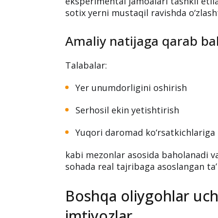
sifatida shakllantirishga xizmat qilad
“Kelajak fermerlari” e
Universitetda har biri 5 nafar talaba
eksperimental jamoalari tashkil etil
sotix yerni mustaqil ravishda o‘zlasht
Amaliy natijaga qarab ba
Talabalar:
Yer unumdorligini oshirish
Serhosil ekin yetishtirish
Yuqori daromad ko‘rsatkichlariga 