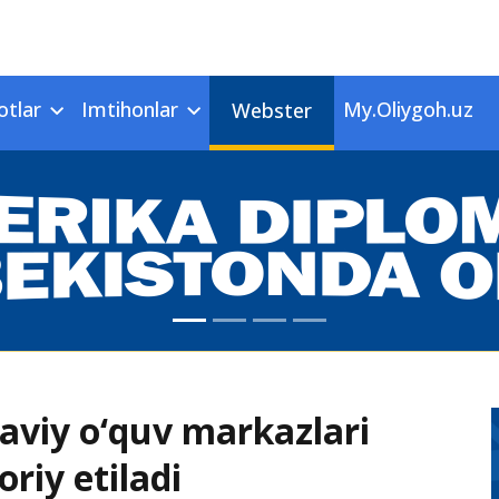
otlar
Imtihonlar
My.Oliygoh.uz
Webster
aviy o‘quv markazlari
oriy etiladi