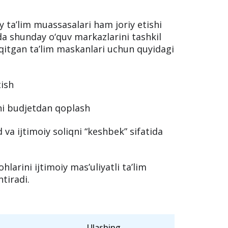
 kursdan kursga o‘tadi. Bu tizim agrar
lim modelini shakllantiradi.
hun namuna va
y ta’lim muassasalari ham joriy etishi
arda shunday o‘quv markazlarini tashkil
‘qitgan ta’lim maskanlari uchun quyidagi
tish
ni budjetdan qoplash
va ijtimoiy soliqni “keshbek” sifatida