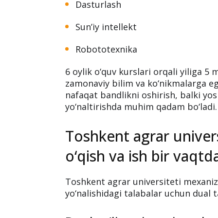
Ehtiyojmand yoshlar uchu
Universitet ehtiyojmand oilalar farz
o‘qitishni rejalashtirmoqda:
Dasturlash
Sun’iy intellekt
Robototexnika
6 oylik o‘quv kurslari orqali yiliga
zamonaviy bilim va ko‘nikmalarga eg
nafaqat bandlikni oshirish, balki yo
yo‘naltirishda muhim qadam bo‘ladi.
Toshkent agrar univers