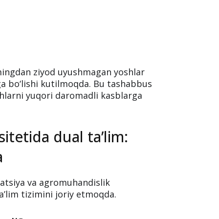
n bepul IT kurslari
andlarini quyidagi yo‘nalishlarda bepul
 5 mingdan ziyod uyushmagan yoshlar
a bo‘lishi kutilmoqda. Bu tashabbus
shlarni yuqori daromadli kasblarga
itetida dual ta’lim: