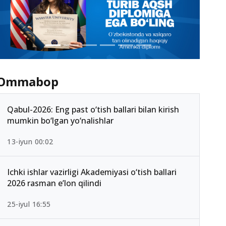
Ommabop
Qabul-2026: Eng past o‘tish ballari bilan kirish
mumkin bo‘lgan yo‘nalishlar
13-iyun 00:02
Ichki ishlar vazirligi Akademiyasi o‘tish ballari
2026 rasman e’lon qilindi
25-iyul 16:55