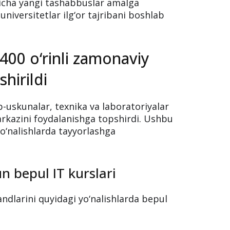
sqich: zamonaviy o‘quv
’lim kengaymoqda
aliyotga yo‘naltirilgan ta’limni
sblarga o‘qitish va ehtiyojmand oilalar
‘yicha yangi tashabbuslar amalga
niversitetlar ilg‘or tajribani boshlab
400 o‘rinli zamonaviy
hirildi
-uskunalar, texnika va laboratoriyalar
markazini foydalanishga topshirdi. Ushbu
o‘nalishlarda tayyorlashga