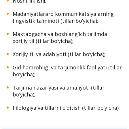
quyidagi taʼlim yo‘nalishlariga hujjat
topshirishlari mumkin:
Noshirlik ishi;
Madaniyatlararo kommunikatsiyalarning
lingvistik taʼminoti (tillar bo‘yicha);
Maktabgacha va boshlang‘ich taʼlimda
xorijiy til (tillar bo‘yicha);
Xorijiy til va adabiyoti (tillar bo‘yicha);
Gid hamrohligi va tarjimonlik faoliyati (tillar
bo‘yicha);
Tarjima nazariyasi va amaliyoti (tillar
bo‘yicha);
Filologiya va tillarni o‘qitish (tillar bo‘yicha);