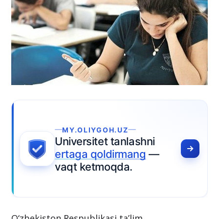
MY.OLIYGOH.UZ
niversitet tanlashni
rtaga qoldirmang
—
aqt ketmoqda.