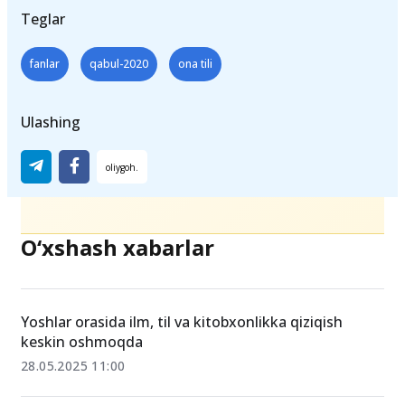
Teglar
fanlar
qabul-2020
ona tili
Ulashing
O‘xshash xabarlar
Yoshlar orasida ilm, til va kitobxonlikka qiziqish
keskin oshmoqda