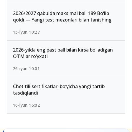
2026 rasman e’lon qilindi
25-iyul 16:55
2026/2027 qabulda maksimal ball 189 Bo‘lib
qoldi — Yangi test mezonlari bilan tanishing
15-iyun 10:27
2026-yilda eng past ball bilan kirsa bo‘ladigan
OTMlar ro‘yxati
26-iyun 10:01
Chet tili sertifikatlari bo‘yicha yangi tartib
tasdiqlandi
16-iyun 16:02