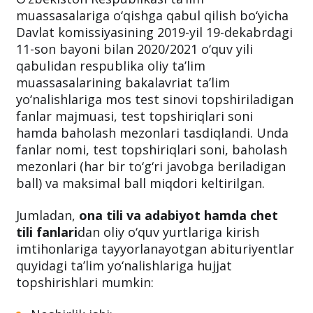
O‘zbekiston Respublikasi ta’lim
muassasalariga o‘qishga qabul qilish bo‘yicha
Davlat komissiyasining 2019-yil 19-dekabrdagi
11-son bayoni bilan 2020/2021 o‘quv yili
qabulidan respublika oliy ta’lim
muassasalarining bakalavriat ta’lim
yo‘nalishlariga mos test sinovi topshiriladigan
fanlar majmuasi, test topshiriqlari soni
hamda baholash mezonlari tasdiqlandi. Unda
fanlar nomi, test topshiriqlari soni, baholash
mezonlari (har bir to‘g‘ri javobga beriladigan
ball) va maksimal ball miqdori keltirilgan.
Jumladan,
ona tili va adabiyot hamda chet
tili fanlari
dan oliy o‘quv yurtlariga kirish
imtihonlariga tayyorlanayotgan abituriyentlar