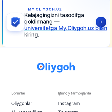
.OLIYGOH.UZ
ajagingizni tasodifga
dirmang —
versitetga My.Oliygoh.uz bilan
ng.