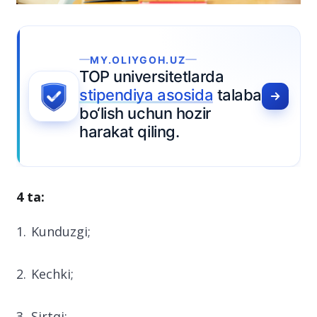
MY.OLIYGOH.UZ
TOP universitetlarda
stipendiya asosida
talaba
bo‘lish uchun hozir
harakat qiling.
4 ta:
Kunduzgi;