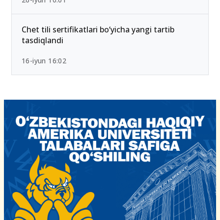
2026-yilda eng past ball bilan kirsa bo‘ladigan
OTMlar ro‘yxati
26-iyun 10:01
Chet tili sertifikatlari bo‘yicha yangi tartib
tasdiqlandi
16-iyun 16:02