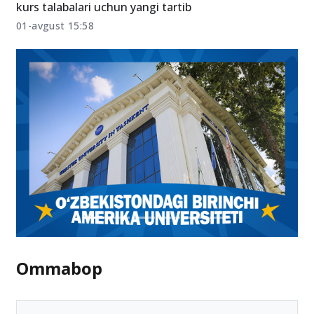
Energetika yo‘nalishida dual ta’lim: 2026-yildan 4-
kurs talabalari uchun yangi tartib
01-avgust 15:58