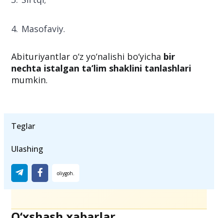
Kechki;
Sirtqi;
Masofaviy.
Abituriyantlar o‘z yo‘nalishi bo‘yicha
bir
nechta istalgan ta’lim shaklini tanlashlari
mumkin.
Teglar
Ulashing