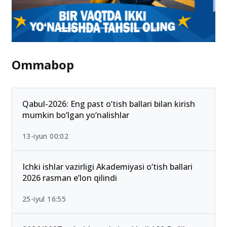
Ommabop
Qabul-2026: Eng past o‘tish ballari bilan kirish
mumkin bo‘lgan yo‘nalishlar
13-iyun 00:02
Ichki ishlar vazirligi Akademiyasi o‘tish ballari
2026 rasman e’lon qilindi
25-iyul 16:55