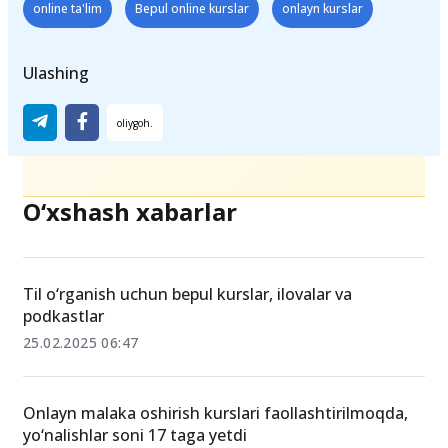
online ta'lim
Bepul online kurslar
onlayn kurslar
Ulashing
O‘xshash xabarlar
Til o‘rganish uchun bepul kurslar, ilovalar va
podkastlar
25.02.2025 06:47
Onlayn malaka oshirish kurslari faollashtirilmoqda,
yo‘nalishlar soni 17 taga yetdi