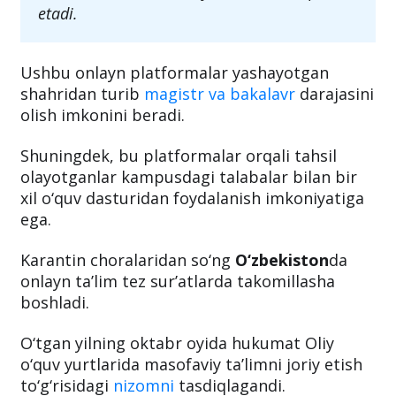
etadi.
Ushbu onlayn platformalar yashayotgan
shahridan turib
magistr va bakalavr
darajasini
olish imkonini beradi.
Shuningdek, bu platformalar orqali tahsil
olayotganlar kampusdagi talabalar bilan bir
xil o‘quv dasturidan foydalanish imkoniyatiga
ega.
Karantin choralaridan so‘ng
O‘zbekiston
da
onlayn ta’lim tez sur’atlarda takomillasha
boshladi.
O‘tgan yilning oktabr oyida hukumat Oliy
o‘quv yurtlarida masofaviy ta’limni joriy etish
to‘g‘risidagi
nizomni
tasdiqlagandi.