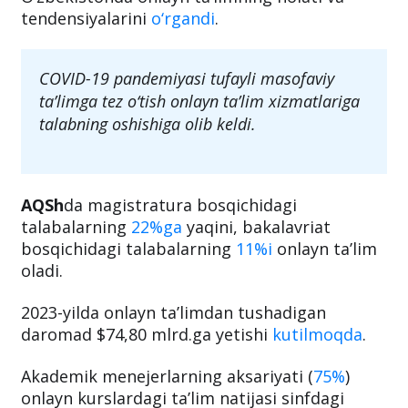
tendensiyalarini
o‘rgandi
.
COVID-19 pandemiyasi tufayli masofaviy
ta’limga tez o‘tish onlayn ta’lim xizmatlariga
talabning oshishiga olib keldi.
AQSh
da magistratura bosqichidagi
talabalarning
22%ga
yaqini, bakalavriat
bosqichidagi talabalarning
11%i
onlayn ta’lim
oladi.
2023-yilda onlayn ta’limdan tushadigan
daromad $74,80 mlrd.ga yetishi
kutilmoqda
.
Akademik menejerlarning aksariyati (
75%
)
onlayn kurslardagi ta’lim natijasi sinfdagi