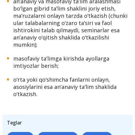
an’anaviy va masofaviy ta’lim aralashmasi
bo‘lgan gibrid ta’lim shaklini joriy etish,
ma’ruzalarni onlayn tarzda o‘tkazish (chunki
ular talabalarning o‘zaro ta’siri va faol
ishtirokini talab qilmaydi, seminarlar esa
an’anaviy o‘qitish shaklida o‘tkazilishi
mumkin);
masofaviy ta’limga kirishda ayollarga
imtiyozlar berish;
o‘rta yoki qo‘shimcha fanlarni onlayn,
asosiylarini esa an’anaviy ta’lim shaklida
o‘tkazish.
Teglar