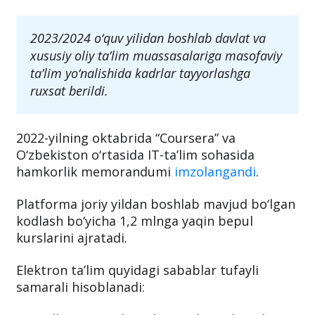
2023/2024 o‘quv yilidan boshlab davlat va
xususiy oliy ta’lim muassasalariga masofaviy
ta’lim yo‘nalishida kadrlar tayyorlashga
ruxsat berildi.
2022-yilning oktabrida “Coursera” va
O‘zbekiston o‘rtasida IT-ta’lim sohasida
hamkorlik memorandumi
imzolangandi
.
Platforma joriy yildan boshlab mavjud bo‘lgan
kodlash bo‘yicha 1,2 mlnga yaqin bepul
kurslarini ajratadi.
Elektron ta’lim quyidagi sabablar tufayli
samarali hisoblanadi: