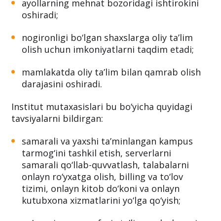
ayollarning mehnat bozoridagi ishtirokini
oshiradi;
nogironligi bo‘lgan shaxslarga oliy ta’lim
olish uchun imkoniyatlarni taqdim etadi;
mamlakatda oliy ta’lim bilan qamrab olish
darajasini oshiradi.
Institut mutaxasislari bu bo‘yicha quyidagi
tavsiyalarni bildirgan:
samarali va yaxshi ta’minlangan kampus
tarmog‘ini tashkil etish, serverlarni
samarali qo‘llab-quvvatlash, talabalarni
onlayn ro‘yxatga olish, billing va to‘lov
tizimi, onlayn kitob do‘koni va onlayn
kutubxona xizmatlarini yo‘lga qo‘yish;