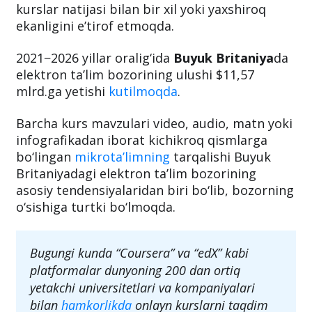
kurslar natijasi bilan bir xil yoki yaxshiroq
ekanligini e’tirof etmoqda.
2021−2026 yillar oralig‘ida
Buyuk Britaniya
da
elektron ta’lim bozorining ulushi $11,57
mlrd.ga yetishi
kutilmoqda
.
Barcha kurs mavzulari video, audio, matn yoki
infografikadan iborat kichikroq qismlarga
bo‘lingan
mikrota’limning
tarqalishi Buyuk
Britaniyadagi elektron ta’lim bozorining
asosiy tendensiyalaridan biri bo‘lib, bozorning
o‘sishiga turtki bo‘lmoqda.
Bugungi kunda “Coursera” va “edX” kabi
platformalar dunyoning 200 dan ortiq
yetakchi universitetlari va kompaniyalari
bilan
hamkorlikda
onlayn kurslarni taqdim