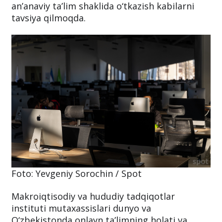
an’anaviy ta’lim shaklida o‘tkazish kabilarni
tavsiya qilmoqda.
Foto: Yevgeniy Sorochin / Spot
Makroiqtisodiy va hududiy tadqiqotlar
instituti mutaxassislari dunyo va
O‘zbekistonda onlayn ta’limning holati va