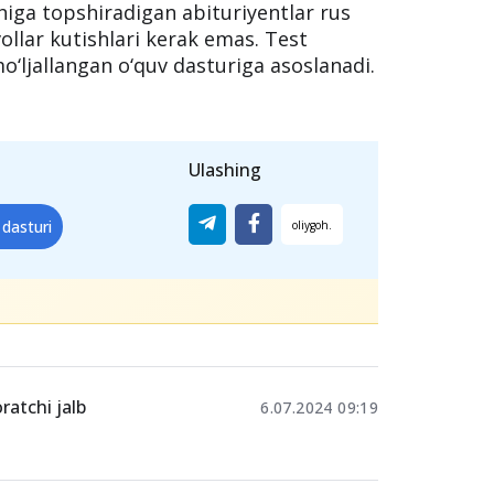
ruhlar uchun test savollari rus tili fani
ishiga topshiradigan abituriyentlar rus
ollar kutishlari kerak emas. Test
 mo‘ljallangan o‘quv dasturiga asoslanadi.
Ulashing
 dasturi