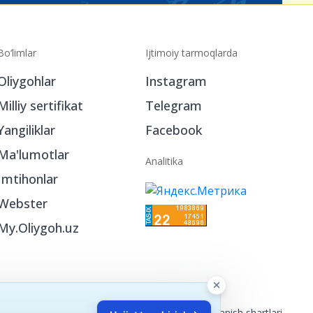
Bo‘limlar
Ijtimoiy tarmoqlarda
Oliygohlar
Instagram
Milliy sertifikat
Telegram
Yangiliklar
Facebook
Ma'lumotlar
Analitika
Imtihonlar
Webster