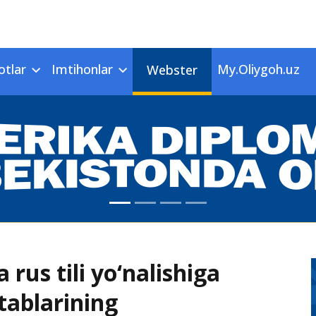
otlar
Imtihonlar
My.Oliygoh.uz
Webster
 rus tili yo‘nalishiga
tablarining