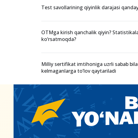
O‘xshash xabarlar
Joriy yilgi test sinovlariga 2.690 nafar naz
etiladi va 12 kun davom etadi!
Test savollarining qiyinlik darajasi qand
OTMga kirish qanchalik qiyin? Statistikal
ko‘rsatmoqda?
Milliy sertifikat imtihoniga uzrli sabab bil
kelmaganlarga to‘lov qaytariladi