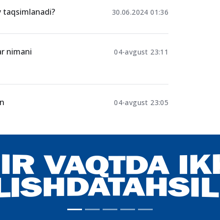
oratchi jalb
6.07.2024 09:19
ay taqsimlanadi?
30.06.2024 01:36
ar nimani
04-avgust 23:11
an
04-avgust 23:05