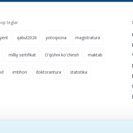
p teglar
iyent
qabul2026
yotoqxona
magistratura
milliy sertifikat
O'qishni ko'chirish
maktab
od
imtihon
doktorantura
statistika