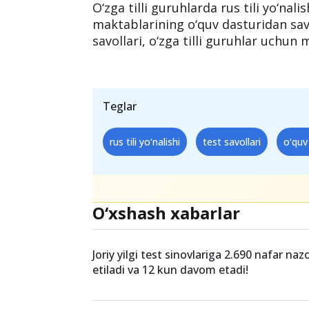
yo‘nalishiga topshirgan o‘zga tilli gu
o‘quv dasturiga asoslangan bo‘ladi.
Xulosa
O‘zga tilli guruhlarda rus tili yo‘nal
maktablarining o‘quv dasturidan sav
savollari, o‘zga tilli guruhlar uchun
Teglar
rus tili yo‘nalishi
test savollari
o‘quv