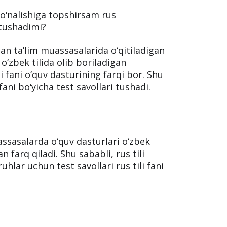
ligining Test sinovlarini tashkil etish
amshidbek Odilov javob berdi:
 yo‘nalishiga topshirsam rus
 tushadimi?
gan ta’lim muassasalarida o‘qitiladigan
m o‘zbek tilida olib boriladigan
 fani o‘quv dasturining farqi bor. Shu
 fani bo‘yicha test savollari tushadi.
assasalarda o‘quv dasturlari o‘zbek
 farq qiladi. Shu sababli, rus tili