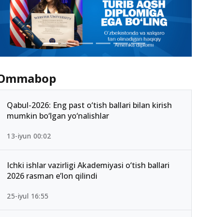
Ommabop
Qabul-2026: Eng past o‘tish ballari bilan kirish
mumkin bo‘lgan yo‘nalishlar
13-iyun 00:02
Ichki ishlar vazirligi Akademiyasi o‘tish ballari
2026 rasman e’lon qilindi
25-iyul 16:55