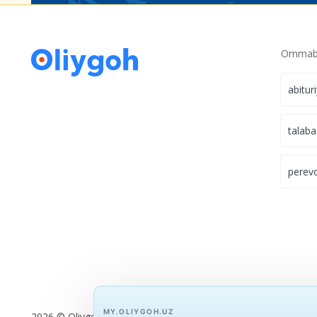
Ommabo
abitur
talaba
perev
MY.OLIYGOH.UZ