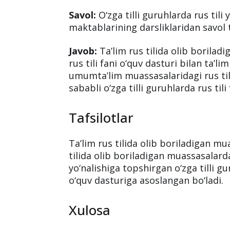
Ushbu savolga Bilimni baholash agent
va nazorat qilish bo‘limi boshlig‘i J
Savol va Javob
Savol:
O‘zga tilli guruhlarda rus tili
maktablarining darsliklaridan savol
Javob:
Ta’lim rus tilida olib boriladi
rus tili fani o‘quv dasturi bilan ta’li
umumta’lim muassasalaridagi rus tili
sababli o‘zga tilli guruhlarda rus tili
Tafsilotlar
Ta’lim rus tilida olib boriladigan mu
tilida olib boriladigan muassasalardan