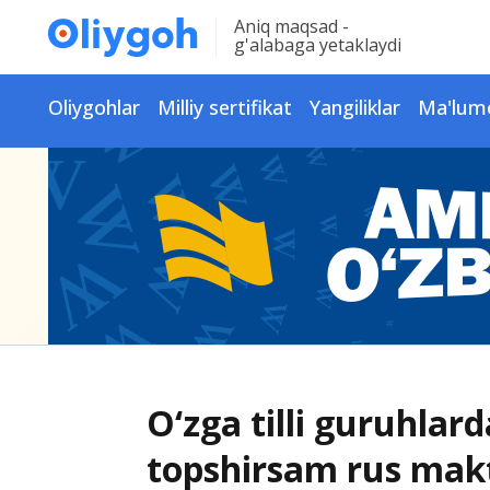
Aniq maqsad -
g'alabaga yetaklaydi
Oliygohlar
Milliy sertifikat
Yangiliklar
Ma'lum
O‘zga tilli guruhlarda
topshirsam rus mak