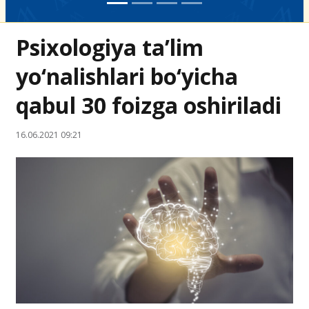
Psixologiya ta’lim
yo‘nalishlari bo‘yicha
qabul 30 foizga oshiriladi
16.06.2021 09:21