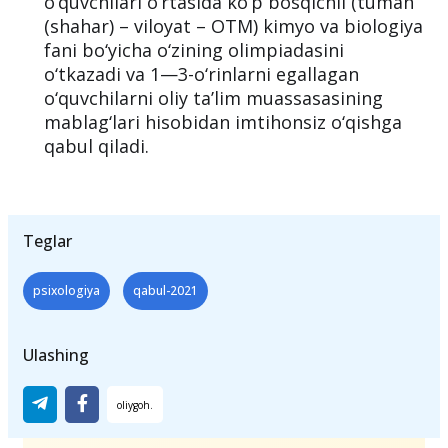
o‘quvchilari o‘rtasida ko‘p bosqichli (tuman
(shahar) – viloyat – OTM) kimyo va biologiya
fani bo‘yicha o‘zining olimpiadasini
o‘tkazadi va 1—3-o‘rinlarni egallagan
o‘quvchilarni oliy ta’lim muassasasining
mablag‘lari hisobidan imtihonsiz o‘qishga
qabul qiladi.
Teglar
psixologiya
qabul-2021
Ulashing