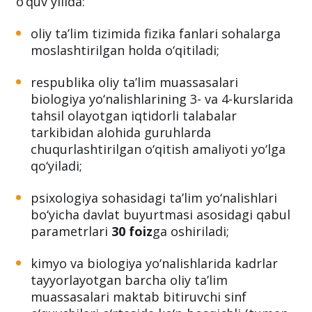
o‘quv yilida:
oliy ta’lim tizimida fizika fanlari sohalarga
moslashtirilgan holda o‘qitiladi;
respublika oliy ta’lim muassasalari
biologiya yo‘nalishlarining 3- va 4-kurslarida
tahsil olayotgan iqtidorli talabalar
tarkibidan alohida guruhlarda
chuqurlashtirilgan o‘qitish amaliyoti yo‘lga
qo‘yiladi;
psixologiya sohasidagi ta’lim yo‘nalishlari
bo‘yicha davlat buyurtmasi asosidagi qabul
parametrlari
30 foiz
ga oshiriladi;
kimyo va biologiya yo‘nalishlarida kadrlar
tayyorlayotgan barcha oliy ta’lim
muassasalari maktab bitiruvchi sinf