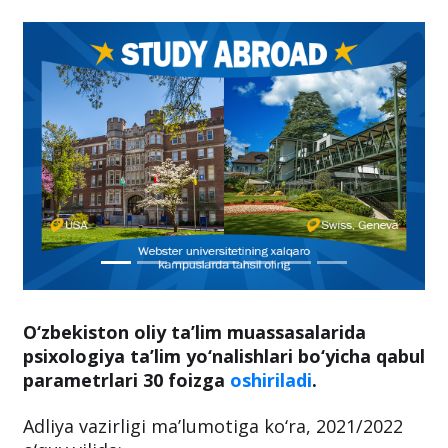
O‘zbekiston oliy ta’lim muassasalarida
psixologiya ta’lim yo‘nalishlari bo‘yicha qabul
parametrlari 30 foizga
oshiriladi
.
Adliya vazirligi ma’lumotiga ko‘ra, 2021/2022