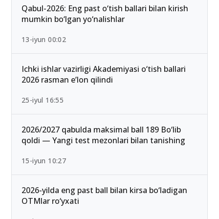
Qabul-2026: Eng past o‘tish ballari bilan kirish
mumkin bo‘lgan yo‘nalishlar
13-iyun 00:02
Ichki ishlar vazirligi Akademiyasi o‘tish ballari
2026 rasman e’lon qilindi
25-iyul 16:55
2026/2027 qabulda maksimal ball 189 Bo‘lib
qoldi — Yangi test mezonlari bilan tanishing
15-iyun 10:27
2026-yilda eng past ball bilan kirsa bo‘ladigan
OTMlar ro‘yxati