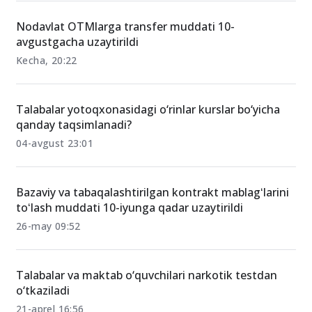
Nodavlat OTMlarga transfer muddati 10-
avgustgacha uzaytirildi
Kecha, 20:22
Talabalar yotoqxonasidagi o‘rinlar kurslar bo‘yicha
qanday taqsimlanadi?
04-avgust 23:01
Bazaviy va tabaqalashtirilgan kontrakt mablagʻlarini
toʻlash muddati 10-iyunga qadar uzaytirildi
26-may 09:52
Talabalar va maktab o‘quvchilari narkotik testdan
o‘tkaziladi
21-aprel 16:56