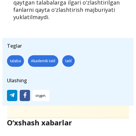
qaytgan talabalarga ilgari oʻzlashtirilgan
fanlarni qayta oʻzlashtirish majburiyati
yuklatilmaydi.
Teglar
talaba
Akademik tatil
tatil
Ulashing
O‘xshash xabarlar