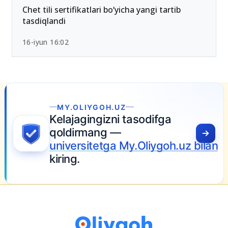
Chet tili sertifikatlari bo‘yicha yangi tartib
tasdiqlandi
16-iyun 16:02
YGOH.UZ
ingizni tasodifga
mang —
itetga My.Oliygoh.uz bilan