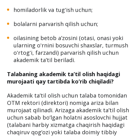
homiladorlik va tugʻish uchun;
bolalarni parvarish qilish uchun;
oilasining betob aʼzosini (otasi, onasi yoki
ularning oʻrnini bosuvchi shaxslar, turmush
oʻrtogʻi, farzandi) parvarish qilish uchun
akademik taʼtil beriladi.
Talabaning akademik ta’til olish haqidagi
murojaati qay tartibda ko‘rib chiqiladi?
Akademik ta’til olish uchun talaba tomonidan
OTM rektori (direktori) nomiga ariza bilan
murojaat qilinadi. Arizaga akademik ta’til olish
uchun sabab bo‘lgan holatni asoslovchi hujjat
(talabani harbiy xizmatga chaqirish haqidagi
chaqiruv qog‘ozi yoki talaba doimiy tibbiy