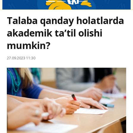
Talaba qanday holatlarda
akademik taʼtil olishi
mumkin?
27.09.2023 11:30