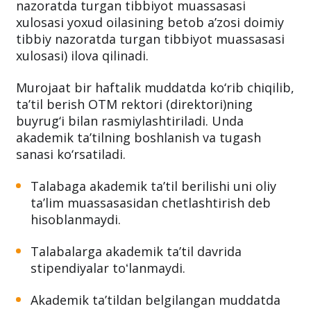
nazoratda turgan tibbiyot muassasasi
xulosasi yoxud oilasining betob a’zosi doimiy
tibbiy nazoratda turgan tibbiyot muassasasi
xulosasi) ilova qilinadi.
Murojaat bir haftalik muddatda ko‘rib chiqilib,
ta’til berish OTM rektori (direktori)ning
buyrug‘i bilan rasmiylashtiriladi. Unda
akademik ta’tilning boshlanish va tugash
sanasi ko‘rsatiladi.
Talabaga akademik taʼtil berilishi uni oliy
taʼlim muassasasidan chetlashtirish deb
hisoblanmaydi.
Talabalarga akademik taʼtil davrida
stipendiyalar toʻlanmaydi.
Akademik taʼtildan belgilangan muddatda