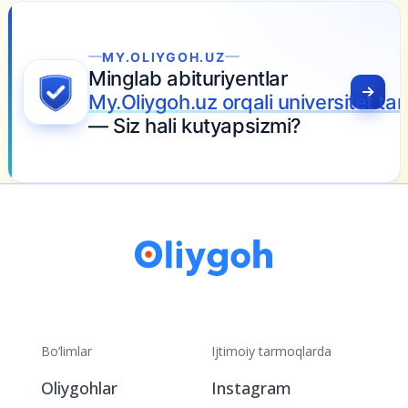
MY.OLIYGOH.UZ
Minglab abituriyentlar
My.Oliygoh.uz orqali universitet t
— Siz hali kutyapsizmi?