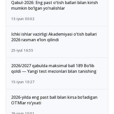
Qabul-2026: Eng past o‘tish ballari bilan kirish
mumkin bo‘lgan yo‘nalishlar
13-iyun 00:02
Ichki ishlar vazirligi Akademiyasi o‘tish ballari
2026 rasman e’lon qilindi
25-iyul 16:55
2026/2027 qabulda maksimal ball 189 Bo‘lib
qoldi — Yangi test mezonlari bilan tanishing
15-iyun 10:27
2026-yilda eng past ball bilan kirsa bo‘ladigan
OTMlar ro‘yxati
26-iyun 10:01