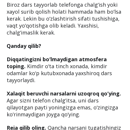
Biroz dars tayyorlab telefonga chalg‘ish yoki
xayol surib qolish holati hammada ham bo‘lsa
kerak. Lekin bu o‘zlashtirish sifati tushishiga,
vaqt yo‘qotishga olib keladi. Yaxshisi,
chalg‘imaslik kerak.
Qanday qilib?
Diqqatingizni bo‘lmaydigan atmosfera
toping.
Kimdir o‘ta tinch xonada, kimdir
odamlar ko‘p kutubxonada yaxshiroq dars
tayyorlaydi.
Xalaqit beruvchi narsalarni uzoqroq qo‘ying.
Agar sizni telefon chalg‘itsa, uni dars
qilayotgan payti yoningizga emas, o‘zingizga
ko‘rinmaydigan joyga qo‘ying.
Reja qilib oling.
Qancha narsani tugatishingiz