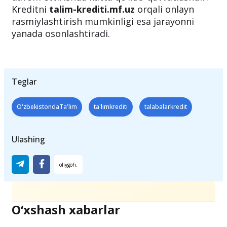
Kreditni
talim-krediti.mf.uz
orqali onlayn
rasmiylashtirish mumkinligi esa jarayonni
yanada osonlashtiradi.
Teglar
O'zbekistondaTa'lim
ta'limkrediti
talabalarkredit
Ulashing
O‘xshash xabarlar