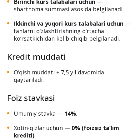
Birinchi kurs talabalari uchun
—
shartnoma summasi asosida belgilanadi.
Ikkinchi va yuqori kurs talabalari uchun
—
fanlarni o‘zlashtirishning o‘rtacha
ko‘rsatkichidan kelib chiqib belgilanadi.
Kredit muddati
O‘qish muddati + 7,5 yil davomida
qaytariladi.
Foiz stavkasi
Umumiy stavka —
14%
.
Xotin-qizlar uchun —
0% (foizsiz ta’lim
krediti)
.