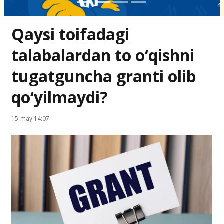
Qaysi toifadagi
talabalardan to o‘qishni
tugatguncha granti olib
qo‘yilmaydi?
15-may 14:07