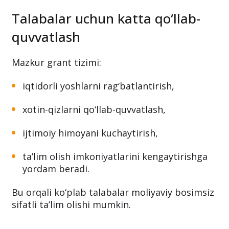
Talabalar uchun katta qo‘llab-
quvvatlash
Mazkur grant tizimi:
iqtidorli yoshlarni rag‘batlantirish,
xotin-qizlarni qo‘llab-quvvatlash,
ijtimoiy himoyani kuchaytirish,
ta’lim olish imkoniyatlarini kengaytirishga
yordam beradi.
Bu orqali ko‘plab talabalar moliyaviy bosimsiz
sifatli ta’lim olishi mumkin.