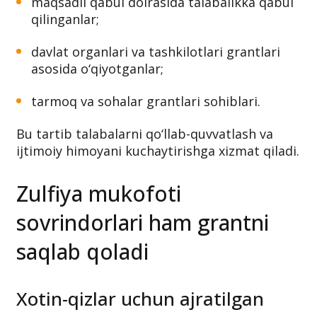
maqsadli qabul doirasida talabalikka qabul
qilinganlar;
davlat organlari va tashkilotlari grantlari
asosida o‘qiyotganlar;
tarmoq va sohalar grantlari sohiblari.
Bu tartib talabalarni qo‘llab-quvvatlash va
ijtimoiy himoyani kuchaytirishga xizmat qiladi.
Zulfiya mukofoti
sovrindorlari ham grantni
saqlab qoladi
Xotin-qizlar uchun ajratilgan