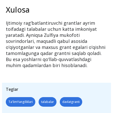
Xulosa
Ijtimoiy rag‘batlantiruvchi grantlar ayrim
toifadagi talabalar uchun katta imkoniyat
yaratadi. Ayniqsa Zulfiya mukofoti
sovrindorlari, maqsadli qabul asosida
o‘qiyotganlar va maxsus grant egalari o‘qishni
tamomlagunga qadar grantni saqlab qoladi.
Bu esa yoshlarni qo‘llab-quvvatlashdagi
muhim qadamlardan biri hisoblanadi.
Teglar
Ta'limYangiliklari
talabalar
davlatgranti