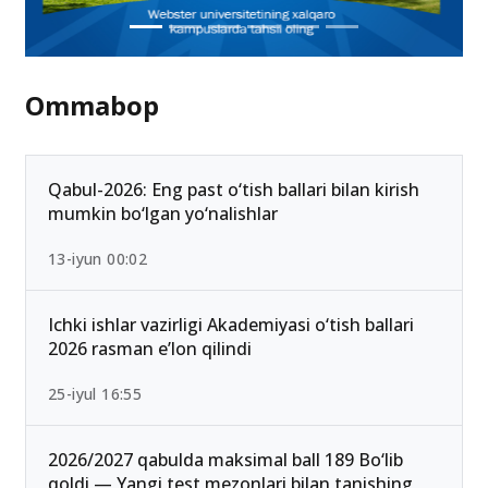
Ommabop
Qabul-2026: Eng past o‘tish ballari bilan kirish
mumkin bo‘lgan yo‘nalishlar
13-iyun 00:02
Ichki ishlar vazirligi Akademiyasi o‘tish ballari
2026 rasman e’lon qilindi
25-iyul 16:55
2026/2027 qabulda maksimal ball 189 Bo‘lib
qoldi — Yangi test mezonlari bilan tanishing