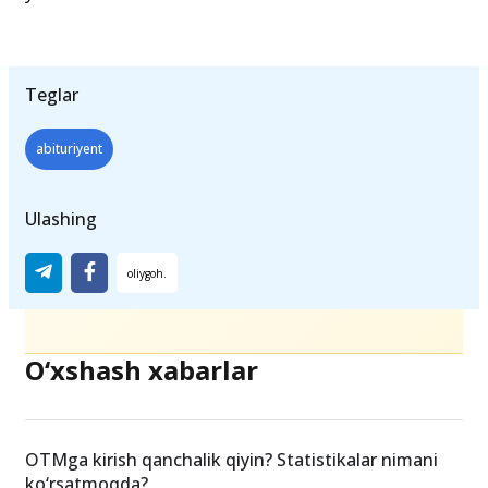
2 To‘plagan ballari aniq bo‘lgach, shunga
qarab 2-bosqichdagi ro‘yxatdan o‘tishda
yo‘nalish tanlashadi.
Teglar
abituriyent
Ulashing
O‘xshash xabarlar