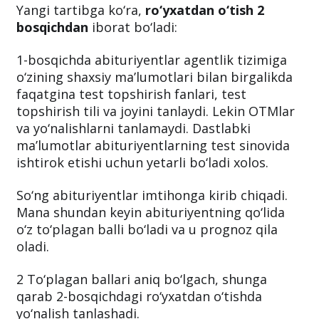
to‘plagan balliga qarab OTM yo‘nalishlarini
tanlaydi.
Yangi tartibga ko‘ra,
ro‘yxatdan o‘tish 2
bosqichdan
iborat bo‘ladi:
1-bosqichda abituriyentlar agentlik tizimiga
o‘zining shaxsiy ma’lumotlari bilan birgalikda
faqatgina test topshirish fanlari, test
topshirish tili va joyini tanlaydi. Lekin OTMlar
va yo‘nalishlarni tanlamaydi. Dastlabki
ma’lumotlar abituriyentlarning test sinovida
ishtirok etishi uchun yetarli bo‘ladi xolos.
So‘ng abituriyentlar imtihonga kirib chiqadi.
Mana shundan keyin abituriyentning qo‘lida
o‘z to‘plagan balli bo‘ladi va u prognoz qila
oladi.