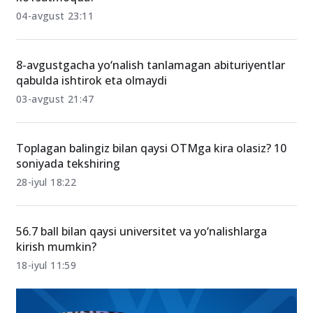
OTMga kirish qanchalik qiyin? Statistikalar nimani
ko‘rsatmoqda?
04-avgust 23:11
8-avgustgacha yo‘nalish tanlamagan abituriyentlar
qabulda ishtirok eta olmaydi
03-avgust 21:47
Toplagan balingiz bilan qaysi OTMga kira olasiz? 10
soniyada tekshiring
28-iyul 18:22
56.7 ball bilan qaysi universitet va yo‘nalishlarga
kirish mumkin?
18-iyul 11:59