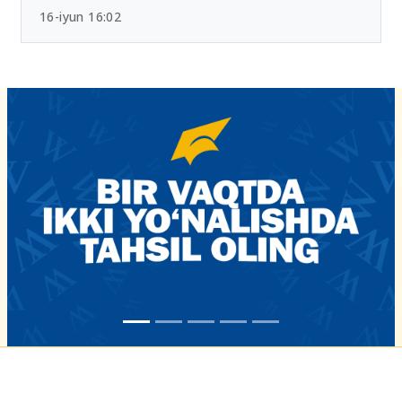
Chet tili sertifikatlari bo‘yicha yangi tartib
tasdiqlandi
16-iyun 16:02