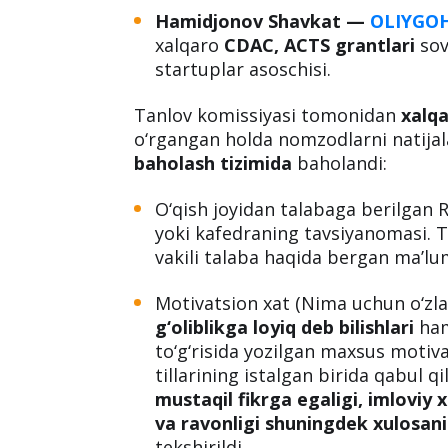
Hamidjonov Shavkat
—
OLIYGO
xalqaro
CDAC, ACTS grantlari
sov
startuplar asoschisi.
Tanlov komissiyasi tomonidan
xalqa
o‘rgangan holda nomzodlarni natijala
baholash tizimida
baholandi:
O‘qish joyidan talabaga berilgan 
yoki kafedraning tavsiyanomasi. 
vakili talaba haqida bergan ma’lum
Motivatsion xat (Nima uchun o‘zla
g‘oliblikga loyiq deb bilishlari
ham
to‘g‘risida yozilgan maxsus motivat
tillarining istalgan birida qabul 
mustaqil fikrga egaligi, imloviy xa
va ravonligi shuningdek xulosani
tekshirildi.