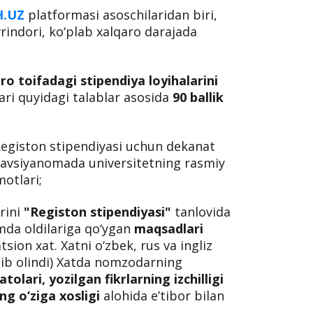
H.UZ
platformasi asoschilaridan biri,
rindori, ko‘plab xalqaro darajada
ro toifadagi stipendiya loyihalarini
ri quyidagi talablar asosida
90 ballik
Registon stipendiyasi uchun dekanat
Tavsiyanomada universitetning rasmiy
otlari;
rini
"Registon stipendiyasi"
tanlovida
da oldilariga qo‘ygan
maqsadlari
sion xat. Xatni o‘zbek, rus va ingliz
qilib olindi) Xatda nomzodarning
tolari, yozilgan fikrlarning izchilligi
ng o‘ziga xosligi
alohida e’tibor bilan