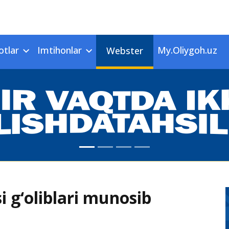
otlar
Imtihonlar
My.Oliygoh.uz
Webster
i g‘oliblari munosib