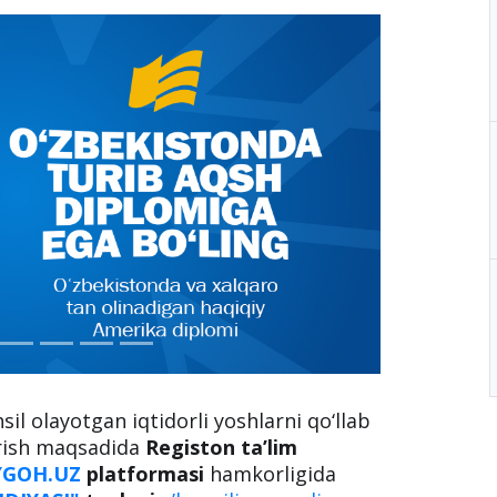
il olayotgan iqtidorli yoshlarni qo‘llab
irish maqsadida
Registon ta’lim
YGOH.UZ
platformasi
hamkorligida