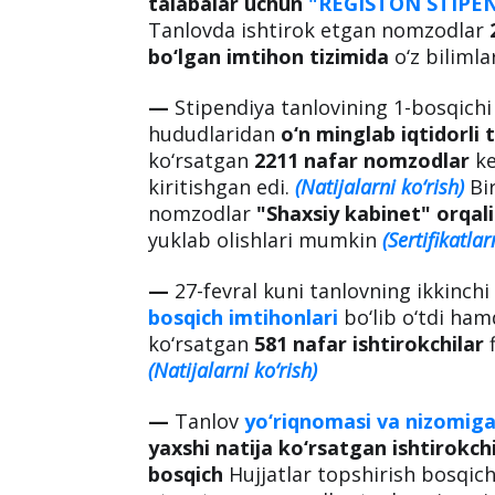
talabalar uchun
"REGISTON STIPEN
Tanlovda ishtirok etgan nomzodlar
bo‘lgan imtihon tizimida
o‘z bilimla
—
Stipendiya tanlovining 1-bosqichi
hududlaridan
o‘n minglab iqtidorli 
ko‘rsatgan
2211 nafar nomzodlar
ke
kiritishgan edi.
(Natijalarni ko‘rish)
Bi
nomzodlar
"Shaxsiy kabinet" orqali
yuklab olishlari mumkin
(Sertifikatlar
—
27-fevral kuni tanlovning ikkinc
bosqich imtihonlari
bo‘lib o‘tdi ha
ko‘rsatgan
581 nafar ishtirokchilar
f
(Natijalarni ko‘rish)
—
Tanlov
yo‘riqnomasi va nizomig
yaxshi natija ko‘rsatgan
ishtirokch
bosqich
Hujjatlar topshirish bosqich