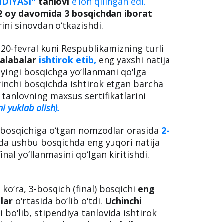
DIYASI"
tanlovi
e’lon qilingan edi.
2 oy davomida 3 bosqichdan iborat
rini sinovdan o‘tkazishdi.
 20-fevral kuni Respublikamizning turli
talabalar
ishtirok etib,
eng yaxshi natija
yingi bosqichga yo‘llanmani qo‘lga
rinchi bosqichda ishtirok etgan barcha
tanlovning maxsus sertifikatlarini
ni yuklab olish).
hi bosqichiga o‘tgan nomzodlar orasida
2-
mda ushbu bosqichda eng yuqori natija
inal yo‘llanmasini qo‘lgan kiritishdi.
a
ko‘ra, 3-bosqich (final) bosqichi
eng
ilar
o‘rtasida bo‘lib o‘tdi.
Uchinchi
i bo‘lib, stipendiya tanlovida ishtirok