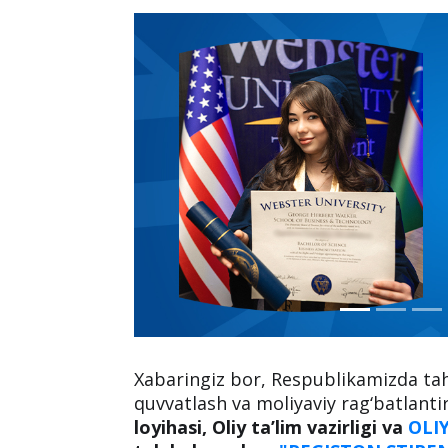
Xabaringiz bor, Respublikamizda tahs
quvvatlash va moliyaviy rag‘batlant
loyihasi, Oliy ta’lim vazirligi va
OLI