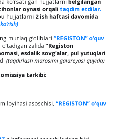
 ko‘rsatilgan hujjatlarni
belgilangan
ihonlar oynasi orqali
taqdim etdilar.
u hujjatlarni
2 ish haftasi davomida
ko‘rish)
ng mutlaq g‘oliblari
“REGISTON” o‘quv
 o‘tadigan zalida
“Registon
masi, esdalik sovg‘alar, pul yutuqlari
hdi
(taqdirlash marosimi galareyasi quyida)
omissiya tarkibi:
im loyihasi asoschisi,
“REGISTON” o‘quv