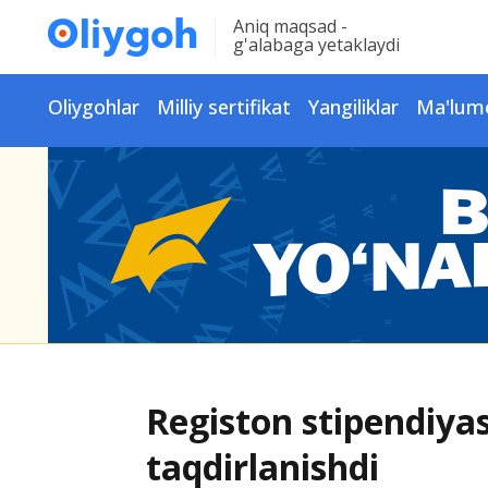
Aniq maqsad -
g'alabaga yetaklaydi
Oliygohlar
Milliy sertifikat
Yangiliklar
Ma'lum
Registon stipendiyas
taqdirlanishdi