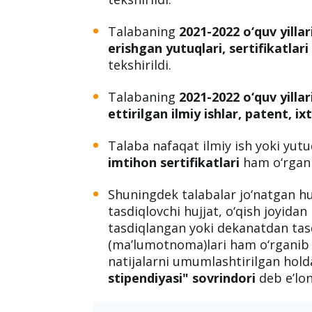
Talabaning
2021-2022 o‘quv yillar
erishgan yutuqlari, sertifikatlari
tekshirildi.
Talabaning
2021-2022 o‘quv yillar
ettirilgan ilmiy ishlar, patent, ixt
Talaba nafaqat ilmiy ish yoki yut
imtihon sertifikatlari
ham o‘rgani
Shuningdek talabalar jo‘natgan hujja
tasdiqlovchi hujjat, o‘qish joyid
tasdiqlangan yoki dekanatdan ta
(ma’lumotnoma)lari ham o‘rganib 
natijalarni umumlashtirilgan hol
stipendiyasi" sovrindori
deb e’lon