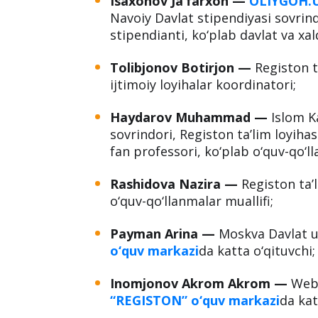
Isaxonov
Ja’farxon
—
OLIYGOH.
Navoiy Davlat stipendiyasi sovrind
stipendianti, ko‘plab davlat va xalq
Tolibjonov Botirjon —
Registon ta
ijtimoiy loyihalar koordinatori;
Haydarov Muhammad —
Islom K
sovrindori, Registon ta’lim loyihasi
fan professori, ko‘plab o‘quv-qo‘ll
Rashidova Nazira —
Registon ta’l
o‘quv-qo‘llanmalar muallifi;
Payman Arina —
Moskva Davlat un
o‘quv markazi
da katta o‘qituvchi;
Inomjonov Akrom Akrom —
Webs
“REGISTON” o‘quv markazi
da kat