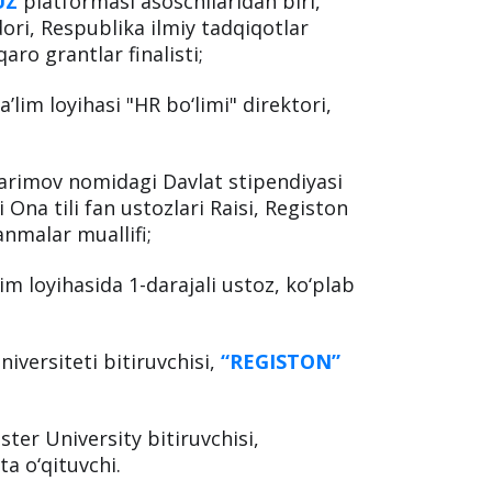
UZ
platformasi asoschilaridan biri,
ori, Respublika ilmiy tadqiqotlar
aro grantlar finalisti;
’lim loyihasi "HR bo‘limi" direktori,
arimov nomidagi Davlat stipendiyasi
 Ona tili fan ustozlari Raisi, Registon
anmalar muallifi;
im loyihasida 1-darajali ustoz, ko‘plab
iversiteti bitiruvchisi,
“REGISTON”
ter University bitiruvchisi,
ta o‘qituvchi.