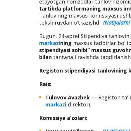
etayotgan nomzodlar tanlov nizomida
tartibda platformaning maxsus imt
Tanlovning maxsus komissiyasi ushb
tekshiruvdan o‘tkazishdi.
(Natijalarni 
Bugun, 24-aprel Stipendiya tanlovini
markazi
ning
maxsus tadbirlar bo‘lib
stipendiyasi sohibi” maxsus guvohno
bilan
tantanali ravishda taqdirlanis
Registon stipendiyasi tanlovining k
Rais:
Tulovov Avazbek
—
Registon ta’l
markazi
direktori.
Komissiya a’zolari: