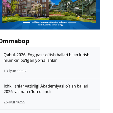
Ommabop
Qabul-2026: Eng past o‘tish ballari bilan kirish
mumkin bo‘lgan yo‘nalishlar
13-iyun 00:02
Ichki ishlar vazirligi Akademiyasi o‘tish ballari
2026 rasman e’lon qilindi
25-iyul 16:55