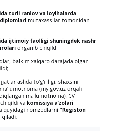
ida turli ranlov va loyihalarda
 diplomlari
mutaxassilar tomonidan
ida ijtimoiy faolligi shuningdek nashr
irolari
o‘rganib chiqildi
uqlar, balkim xalqaro darajada olgan
ldi;
tlar aslida to‘g‘riligi, shaxsini
an ma’lumotnoma (my.gov.uz orqali
sdiqlangan ma’lumotnoma), CV
chiqildi va
komissiya a’zolari
da quyidagi nomzodlarni
“Registon
 qiladi: