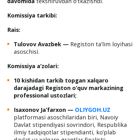
davomida
tekshiruvdan o‘tkazishdi.
Komissiya tarkibi:
Rais:
Tulovov Avazbek
—
Registon ta’lim loyihasi
asoschisi.
Komissiya a’zolari:
10 kishidan tarkib topgan xalqaro
darajadagi Registon o‘quv markazining
professional ustozlari;
Isaxonov
Ja’farxon
—
OLIYGOH.UZ
platformasi asoschilaridan biri, Navoiy
Davlat stipendiyasi sovrindori, Respublika
ilmiy tadqiqotlar stipendianti, ko‘plab
davlat va xalqaro grantlar finalisti;