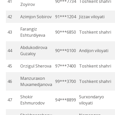
41
90***7734
Toshkent shahri
Zoyirov
42
Azimjon Sobirov
91***1204
Jizzax viloyati
Farangiz
43
90***6850
Toshkent shahri
Eshturdiyeva
Abdukodirova
44
90***0100
Andijon viloyati
Guzaloy
45
Orzigul Sherova
97***7400
Toshkent shahri
Manzuraxon
46
99***3700
Toshkent shahri
Muxamedjanova
Shokir
Surxondaryo
47
94***8899
Eshmurodov
viloyati