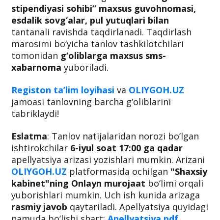
stipendiyasi sohibi” maxsus guvohnomasi,
esdalik sovg‘alar, pul yutuqlari bilan
tantanali ravishda taqdirlanadi. Taqdirlash
marosimi bo‘yicha tanlov tashkilotchilari
tomonidan
g‘oliblarga
maxsus sms-
xabarnoma
yuboriladi.
Registon ta’lim loyihasi
va
OLIYGOH.UZ
jamoasi tanlovning barcha g‘oliblarini
tabriklaydi!
Eslatma
: Tanlov natijalaridan norozi bo‘lgan
ishtirokchilar
6-iyul soat 17:00 ga qadar
apellyatsiya arizasi yozishlari mumkin. Arizani
OLIYGOH.UZ
platformasida ochilgan
"Shaxsiy
kabinet"ning
Onlayn murojaat
bo‘limi orqali
yuborishlari mumkin. Uch ish kunida arizaga
rasmiy javob
qaytariladi. Apellyatsiya quyidagi
namuda bo‘lishi shart:
Apellyatsiya.pdf