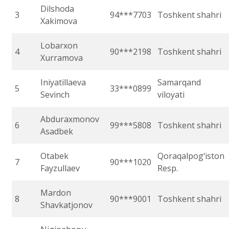
Dilshoda
3
94***7703
Toshkent shahri
Xakimova
Lobarxon
4
90***2198
Toshkent shahri
Xurramova
Iniyatillaeva
Samarqand
5
33***0899
Sevinch
viloyati
Abduraxmonov
6
99***5808
Toshkent shahri
Asadbek
Otabek
Qoraqalpog‘iston
7
90***1020
Fayzullaev
Resp.
Mardon
8
90***9001
Toshkent shahri
Shavkatjonov