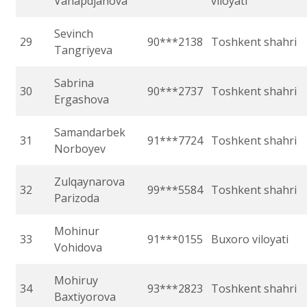
Vahapdjanova
viloyati
Sevinch
29
90***2138
Toshkent shahri
Tangriyeva
Sabrina
30
90***2737
Toshkent shahri
Ergashova
Samandarbek
31
91***7724
Toshkent shahri
Norboyev
Zulqaynarova
32
99***5584
Toshkent shahri
Parizoda
Mohinur
33
91***0155
Buxoro viloyati
Vohidova
Mohiruy
34
93***2823
Toshkent shahri
Baxtiyorova