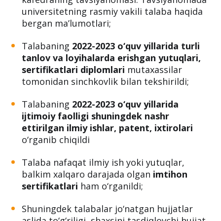
universitetning rasmiy vakili talaba haqida
bergan ma’lumotlari;
Talabaning
2022-2023 o‘quv yillarida turli
tanlov va loyihalarda erishgan yutuqlari,
sertifikatlari diplomlari
mutaxassilar
tomonidan sinchkovlik bilan tekshirildi;
Talabaning
2022-2023 o‘quv yillarida
ijtimoiy faolligi shuningdek nashr
ettirilgan ilmiy ishlar, patent, ixtirolari
o‘rganib chiqildi
Talaba nafaqat ilmiy ish yoki yutuqlar,
balkim xalqaro darajada olgan
imtihon
sertifikatlari
ham o‘rganildi;
Shuningdek talabalar jo‘natgan hujjatlar
aslida to‘g‘riligi, shaxsini tasdiqlovchi hujjat,