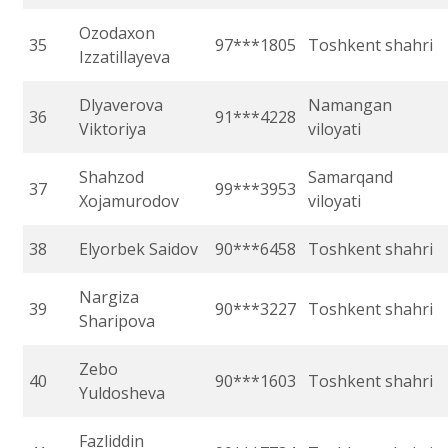
Ozodaxon
35
97***1805
Toshkent shahri
Izzatillayeva
Dlyaverova
Namangan
36
91***4228
Viktoriya
viloyati
Shahzod
Samarqand
37
99***3953
Xojamurodov
viloyati
38
Elyorbek Saidov
90***6458
Toshkent shahri
Nargiza
39
90***3227
Toshkent shahri
Sharipova
Zebo
40
90***1603
Toshkent shahri
Yuldosheva
Fazliddin