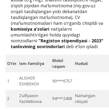
o‘qish joyidan ma’lumotnoma (my.gov.uz
orqali tasdiqlangan yoki dekanatdan
tasdiqlangan ma’lumotnoma), CV
(ma’lumotnoma)lari ham o‘rganib chiqildi va
komissiya a’zolari
natijalarni
umumlashtirilgan holda quyidagi
nomzodlarni
“Registon stipendiyasi - 2023"
tanlovining sovrindorlari
deb e’lon qiladi:
Mobil
O‘rin
Ism-familiya
Hudud
raqam
ALISHER
1
90***6757
ESHBEKOV
Zulfiyaxon
Namangan
2
94***2408
Fazliddinova
viloyati