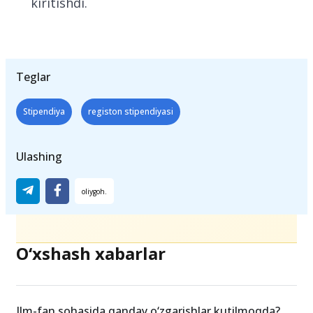
kiritishdi.
Teglar
Stipendiya
registon stipendiyasi
Ulashing
O‘xshash xabarlar
Ilm-fan sohasida qanday o‘zgarishlar kutilmoqda?