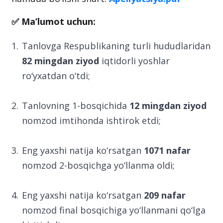
✅ Ma’lumot uchun:
Tanlovga Respublikaning turli hududlaridan
82 mingdan ziyod
iqtidorli yoshlar
ro‘yxatdan o‘tdi;
Tanlovning 1-bosqichida
12 mingdan ziyod
nomzod imtihonda ishtirok etdi;
Eng yaxshi natija ko‘rsatgan
1071 nafar
nomzod 2-bosqichga yo‘llanma oldi;
Eng yaxshi natija ko‘rsatgan
209 nafar
nomzod final bosqichiga yo‘llanmani qo‘lga