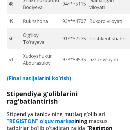
Shakhnozabonu
Namangan
48
94***5115
Boqiyeva
viloyati
49
Rukhshona
93***4707
Buxoro viloyati
O‘g‘iloy
50
91***7275
Toshkent shahri
To‘rayeva
Xudoyshukur
51
93***4535
Jizzax viloyati
Abdurasulov
(Final natijalarini ko‘rish)
Stipendiya g‘oliblarini
rag‘batlantirish
Stipendiya tanlovining mutlaq g‘oliblari
“REGISTON” o‘quv
markazi
ning
maxsus
tadbirlar bo‘lib o‘tadigan zalida
“Registon