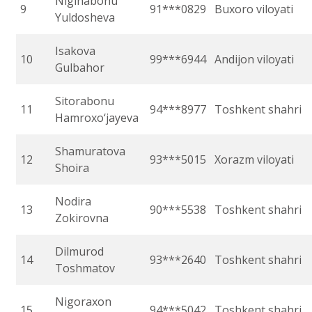
Niginabonu
9
91***0829
Buxoro viloyati
Yuldosheva
Isakova
10
99***6944
Andijon viloyati
Gulbahor
Sitorabonu
11
94***8977
Toshkent shahri
Hamroxo‘jayeva
Shamuratova
12
93***5015
Xorazm viloyati
Shoira
Nodira
13
90***5538
Toshkent shahri
Zokirovna
Dilmurod
14
93***2640
Toshkent shahri
Toshmatov
Nigoraxon
15
94***5042
Toshkent shahri