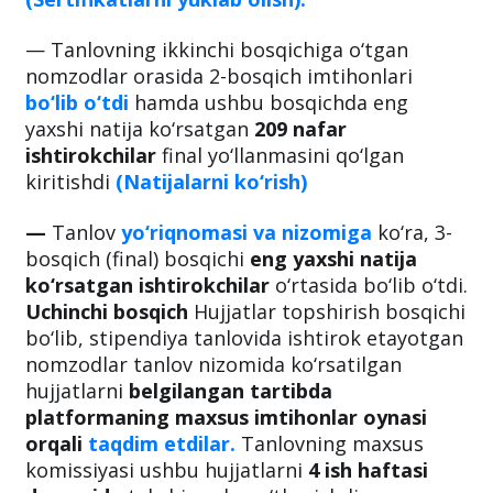
— Tanlovning ikkinchi bosqichiga o‘tgan
nomzodlar orasida 2-bosqich imtihonlari
bo‘lib o‘tdi
hamda ushbu bosqichda eng
yaxshi natija ko‘rsatgan
209 nafar
ishtirokchilar
final yo‘llanmasini qo‘lgan
kiritishdi
(Natijalarni ko‘rish)
—
Tanlov
yo‘riqnomasi va nizomiga
ko‘ra, 3-
bosqich (final) bosqichi
eng yaxshi natija
ko‘rsatgan
ishtirokchilar
o‘rtasida bo‘lib o‘tdi.
Uchinchi bosqich
Hujjatlar topshirish bosqichi
bo‘lib, stipendiya tanlovida ishtirok etayotgan
nomzodlar tanlov nizomida ko‘rsatilgan
hujjatlarni
belgilangan tartibda
platformaning maxsus imtihonlar oynasi
orqali
taqdim etdilar.
Tanlovning maxsus
komissiyasi ushbu hujjatlarni
4 ish haftasi