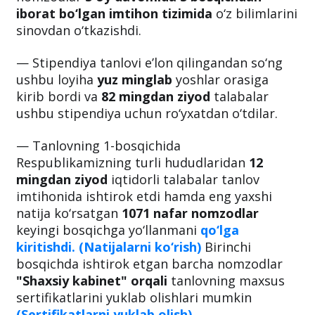
iborat bo‘lgan imtihon tizimida
o‘z bilimlarini
sinovdan o‘tkazishdi.
— Stipendiya tanlovi e’lon qilingandan so‘ng
ushbu loyiha
yuz minglab
yoshlar orasiga
kirib bordi va
82 mingdan ziyod
talabalar
ushbu stipendiya uchun ro‘yxatdan o‘tdilar.
— Tanlovning 1-bosqichida
Respublikamizning turli hududlaridan
12
mingdan ziyod
iqtidorli talabalar tanlov
imtihonida ishtirok etdi hamda eng yaxshi
natija ko‘rsatgan
1071 nafar nomzodlar
keyingi bosqichga yo‘llanmani
qo‘lga
kiritishdi.
(Natijalarni ko‘rish)
Birinchi
bosqichda ishtirok etgan barcha nomzodlar
"Shaxsiy kabinet" orqali
tanlovning maxsus
sertifikatlarini yuklab olishlari mumkin
(Sertifikatlarni yuklab olish).