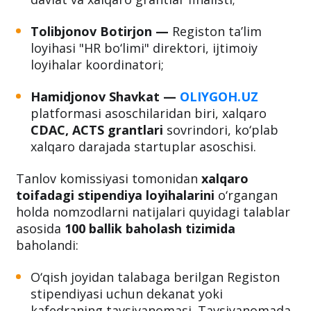
Tolibjonov Botirjon —
Registon ta’lim
loyihasi "HR bo‘limi" direktori, ijtimoiy
loyihalar koordinatori;
Hamidjonov Shavkat
—
OLIYGOH.UZ
platformasi asoschilaridan biri, xalqaro
CDAC, ACTS grantlari
sovrindori, ko‘plab
xalqaro darajada startuplar asoschisi.
Tanlov komissiyasi tomonidan
xalqaro
toifadagi stipendiya loyihalarini
o‘rgangan
holda nomzodlarni natijalari quyidagi talablar
asosida
100 ballik baholash tizimida
baholandi:
O‘qish joyidan talabaga berilgan Registon
stipendiyasi uchun dekanat yoki
kafedraning tavsiyanomasi. Tavsiyanomada