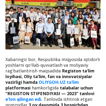
Xabaringiz bor, Respublika miqyosida iqtidorli
yoshlarni qoʻllab-quvvatlash va moliyaviy
ragʻbatlantirish maqsadida
Registon ta’lim
loyihasi, Oliy ta’lim, fan va innovatsiyalar
vazirligi hamda
OLIYGOH.UZ ta’lim
platformasi
hamkorligida
talabalar uchun
“REGISTON STIPENDIYASI — 2023” tanlovi
e’lon qilingan edi.
Tanlovda ishtirok etgan
nomzodlar
3 oy davomida 3 bosqichdan