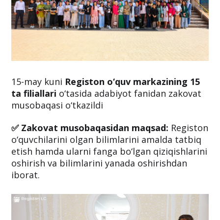
15-may kuni
Registon o‘quv markazining 15
ta filiallari
o‘tasida adabiyot fanidan zakovat
musobaqasi o‘tkazildi
✅ Zakovat musobaqasidan maqsad:
Registon
o‘quvchilarini olgan bilimlarini amalda tatbiq
etish hamda ularni fanga bo‘lgan qiziqishlarini
oshirish va bilimlarini yanada oshirishdan
iborat.