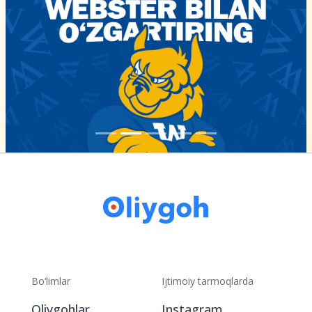
Bo‘limlar
Ijtimoiy tarmoqlarda
Oliygohlar
Instagram