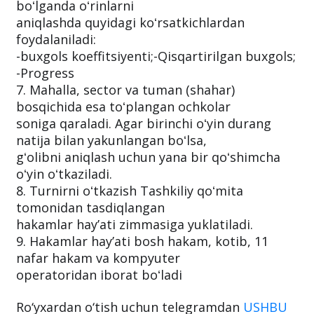
boʻlganda oʻrinlarni
aniqlashda quyidagi koʻrsatkichlardan
foydalaniladi:
-buxgols koeffitsiyenti;-Qisqartirilgan buxgols;
-Progress
7. Mahalla, sector va tuman (shahar)
bosqichida esa toʻplangan ochkolar
soniga qaraladi. Agar birinchi oʻyin durang
natija bilan yakunlangan boʻlsa,
gʻolibni aniqlash uchun yana bir qoʻshimcha
oʻyin oʻtkaziladi.
8. Turnirni oʻtkazish Tashkiliy qoʻmita
tomonidan tasdiqlangan
hakamlar hayʼati zimmasiga yuklatiladi.
9. Hakamlar hayʼati bosh hakam, kotib, 11
nafar hakam va kompyuter
operatoridan iborat boʻladi
Ro‘yxardan o‘tish uchun telegramdan
USHBU