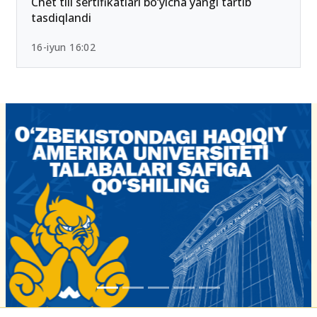
Chet tili sertifikatlari bo‘yicha yangi tartib
tasdiqlandi
16-iyun 16:02