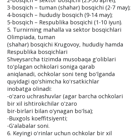
2-bosqich – sektor bosqichi (25-30 aprel);
3-bosqich – tuman (shahar) bosqichi (2-7 may);
4-bosqich – hududiy bosqich (9-14 may);
5-bosqich – Respublika bosqichi (1-10 iyun).
5. Turnirning mahalla va sektor bosqichlari
Olimpiada, tuman
(shahar) bosqichi Krugovoy, hududiy hamda
Respublika bosqichlari
Shveysarcha tizimda musobaqa gʻoliblari
toʻplagan ochkolari soniga qarab
aniqlanadi, ochkolar soni teng boʻlganda
quyidagi qoʻshimcha koʻrsatkichlar
inobatga olinadi:
-oʻzaro uchrashuvlar (agar barcha ochkolari
bir xil ishtirokchilar oʻzaro
bir-birlari bilan oʻynagan boʻlsa);
-Buxgols koeffitsiyenti;
-Gʻalabalar soni.
6. Keyingi oʻrinlar uchun ochkolar bir xil