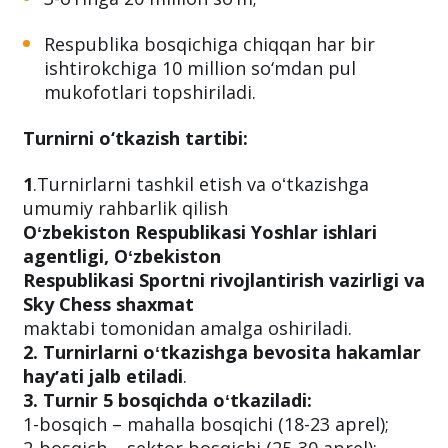
Respublika bosqichiga chiqqan har bir
ishtirokchiga 10 million so‘mdan pul
mukofotlari topshiriladi.
Turnirni o‘tkazish tartibi:
1
.Turnirlarni tashkil etish va oʻtkazishga
umumiy rahbarlik qilish
Oʻzbekiston Respublikasi Yoshlar ishlari
agentligi, Oʻzbekiston
Respublikasi Sportni rivojlantirish vazirligi va
Sky Chess shaxmat
maktabi tomonidan amalga oshiriladi.
2. Turnirlarni oʻtkazishga bevosita hakamlar
hayʼati jalb etiladi
.
3. Turnir 5 bosqichda oʻtkaziladi:
1-bosqich – mahalla bosqichi (18-23 aprel);