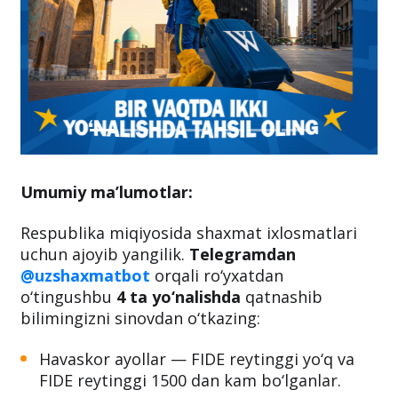
Umumiy ma’lumotlar:
Respublika miqiyosida shaxmat ixlosmatlari
uchun ajoyib yangilik.
Telegramdan
@uzshaxmatbot
orqali
ro‘yxatdan
o‘tingushbu
4 ta yo‘nalishda
qatnashib
bilimingizni sinovdan o‘tkazing:
Havaskor ayollar — FIDE reytinggi yo‘q va
FIDE reytinggi 1500 dan kam bo‘lganlar.