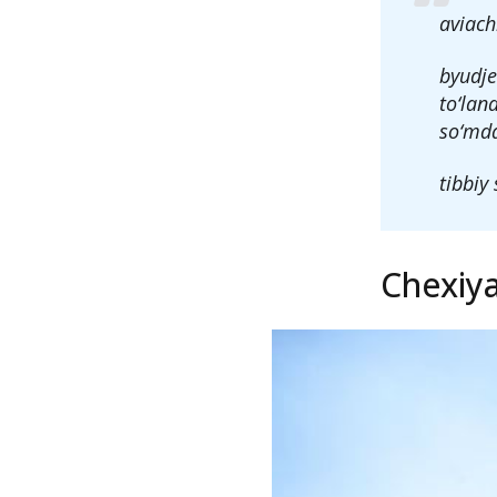
aviach
byudje
to‘lan
so‘mda
tibbiy
Chexiya