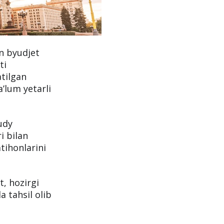
an byudjet
ti
atilgan
a’lum yetarli
udy
i bilan
mtihonlarini
t, hozirgi
a tahsil olib