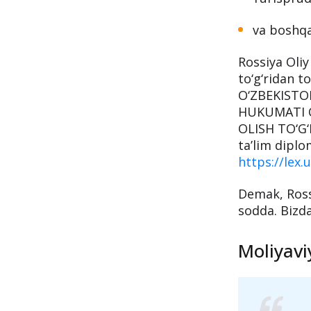
va boshqa
Rossiya Oliy
to‘g‘ridan t
O‘ZBEKISTO
HUKUMATI O
OLISH TO‘G‘R
ta’lim diplo
https://lex
Demak, Ross
sodda. Bizda
Moliyavi