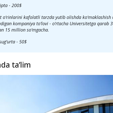
ipta - 200$
t o‘rinlarini kafolatli tarzda yutib olishda ko‘maklashish
adigan kompaniya to‘lovi - o‘rtacha Universitetga qarab 3
n 15 million so‘mgacha.
 sug‘urta - 50$
da ta’lim