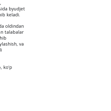
,
sida byudjet
nib keladi.
hda oldindan
an talabalar
chib
ylashish, va
i
, ko‘p