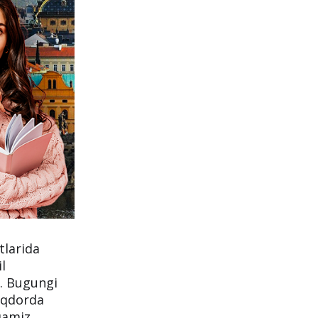
tlarida
il
i. Bugungi
miqdorda
qamiz.