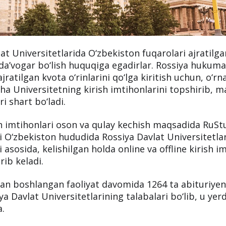
at Universitetlarida O‘zbekiston fuqarolari ajratilg
da’vogar bo‘lish huquqiga egadirlar. Rossiya hukuma
ratilgan kvota o‘rinlarini qo‘lga kiritish uchun, o‘rn
cha Universitetning kirish imtihonlarini topshirib, m
ari shart bo‘ladi.
h imtihonlari oson va qulay kechish maqsadida RuSt
 O‘zbekiston hududida Rossiya Davlat Universitetlar
asosida, kelishilgan holda online va offline kirish i
rib keladi.
dan boshlangan faoliyat davomida 1264 ta abituriyen
a Davlat Universitetlarining talabalari bo‘lib, u yerd
.