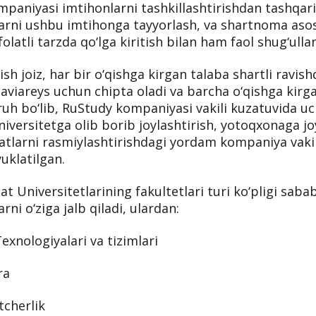
paniyasi imtihonlarni tashkillashtirishdan tashqari
larni ushbu imtihonga tayyorlash, va shartnoma aso
folatli tarzda qo‘lga kiritish bilan ham faol shug‘ulla
tish joiz, har bir o‘qishga kirgan talaba shartli ravis
aviareys uchun chipta oladi va barcha o‘qishga kirg
ruh bo‘lib, RuStudy kompaniyasi vakili kuzatuvida u
niversitetga olib borib joylashtirish, yotoqxonaga jo
jatlarni rasmiylashtirishdagi yordam kompaniya vakil
uklatilgan.
at Universitetlarining fakultetlari turi ko‘pligi sabab
rni o‘ziga jalb qiladi, ulardan:
exnologiyalari va tizimlari
ra
tcherlik