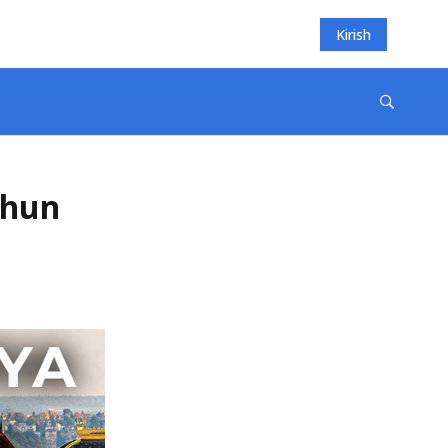
Kirish
chun