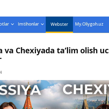
otlar
Imtihonlar
My.Oliygoh.uz
Webster
a va Chexiyada ta’lim olish u
T
4