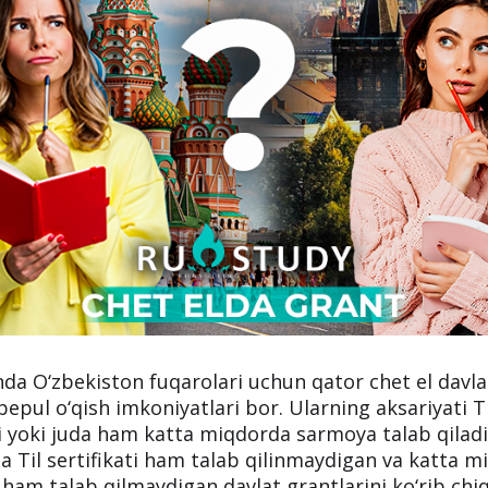
da O‘zbekiston fuqarolari uchun qator chet el davla
 bepul o‘qish imkoniyatlari bor. Ularning aksariyati T
ri yoki juda ham katta miqdorda sarmoya talab qilad
 Til sertifikati ham talab qilinmaydigan va katta 
 ham talab qilmaydigan davlat grantlarini ko‘rib chi