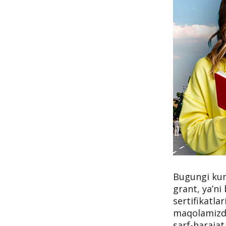
Bugungi kun
grant, ya’ni
sertifikatla
maqolamizda
sarf-harajat