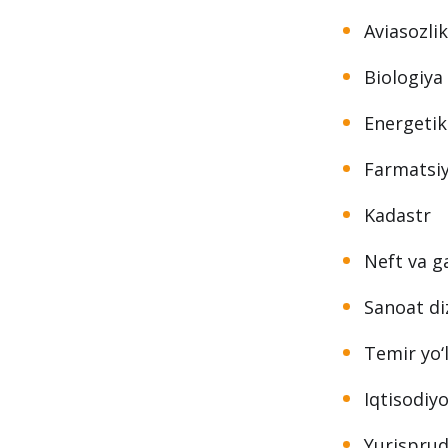
Aviasozli
Biologiya
Energeti
Farmatsi
Kadastr
Neft va g
Sanoat di
Temir yo‘
Iqtisodiy
Yurisprud