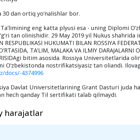
 30 dan ortiq yo‘nalishlar bor.
 Ta’limining eng katta plyusi esa - uning Diplomi O‘
o‘g‘ri tan olinishidir. 29 May 2019 yil Nukus shahrida
N RESPUBLIKASI HUKUMATI BILAN ROSSIYA FEDERAT
‘RTASIDA, TA’LIM, MALAKA VA ILMIY DARAJALARNI 
ISIDAgi bitim asosida. Rossiya Universitetlarida oli
mi O‘zbekistonda nostrifikatsiyasiz tan oliandi. Ilovag
.uz/docs/-4374996
iya Davlat Universitetlarining Grant Dasturi juda h
n hech qanday Til sertifikati talab qilmaydi.
y harajatlar