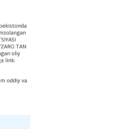
zbekistonda
 imzolangan
SIYASI
O‘ZARO TAN
ngan oliy
a link:
am oddiy va