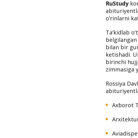
RuStudy
kom
abituriyent
o‘rinlarni ka
Ta’kidlab o‘
belgilangan 
bilan bir gu
ketishadi. U
birinchi huj
zimmasiga y
Rossiya Davl
abituriyentla
Axborot T
Arxitektu
Aviadispe