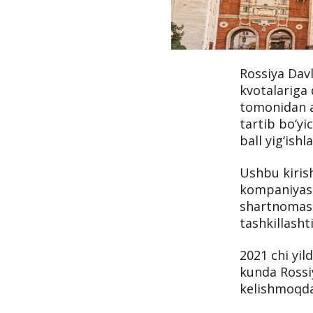
Rossiya Davl
kvotalariga 
tomonidan aj
tartib bo‘yi
ball yig‘ishl
Ushbu kiris
kompaniyasi
shartnomasi 
tashkillashti
2021 chi yil
kunda Rossiy
kelishmoqda