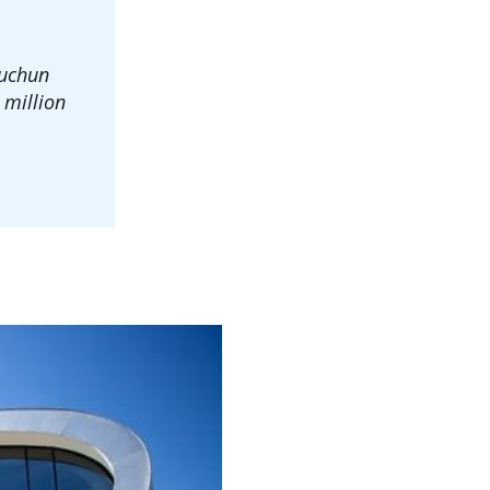
 uchun
 million