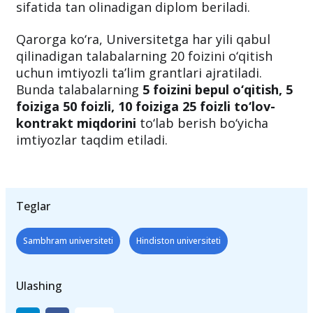
sifatida tan olinadigan diplom beriladi.
Qarorga ko‘ra, Universitetga har yili qabul
qilinadigan talabalarning 20 foizini o‘qitish
uchun imtiyozli ta’lim grantlari ajratiladi.
Bunda talabalarning
5 foizini bepul o‘qitish, 5
foiziga 50 foizli, 10 foiziga 25 foizli to‘lov-
kontrakt miqdorini
to‘lab berish bo‘yicha
imtiyozlar taqdim etiladi.
Teglar
Sambhram universiteti
Hindiston universiteti
Ulashing