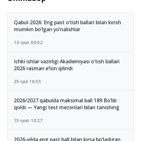
Qabul-2026: Eng past o‘tish ballari bilan kirish
mumkin bo‘lgan yo‘nalishlar
13-iyun 00:02
Ichki ishlar vazirligi Akademiyasi o‘tish ballari
2026 rasman e’lon qilindi
25-iyul 16:55
2026/2027 qabulda maksimal ball 189 Bo‘lib
qoldi — Yangi test mezonlari bilan tanishing
15-iyun 10:27
2026-yilda eng past ball bilan kirsa bo‘ladigan