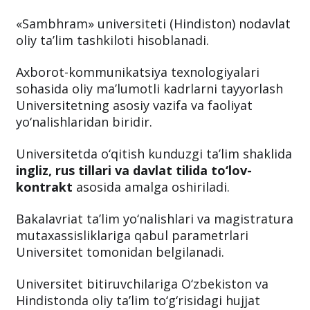
«Sambhram» universiteti (Hindiston) nodavlat
oliy ta’lim tashkiloti hisoblanadi.
Axborot-kommunikatsiya texnologiyalari
sohasida oliy ma’lumotli kadrlarni tayyorlash
Universitetning asosiy vazifa va faoliyat
yo‘nalishlaridan biridir.
Universitetda o‘qitish kunduzgi ta’lim shaklida
ingliz, rus tillari va davlat tilida to‘lov-
kontrakt
asosida amalga oshiriladi.
Bakalavriat ta’lim yo‘nalishlari va magistratura
mutaxassisliklariga qabul parametrlari
Universitet tomonidan belgilanadi.
Universitet bitiruvchilariga O‘zbekiston va
Hindistonda oliy ta’lim to‘g‘risidagi hujjat