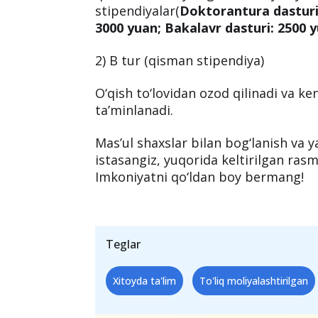
stipendiyalar(
Doktorantura dasturi:
3000 yuan; Bakalavr dasturi: 2500 
2) B tur (qisman stipendiya)
O‘qish to‘lovidan ozod qilinadi va ke
ta’minlanadi.
Mas’ul shaxslar bilan bog‘lanish va 
istasangiz, yuqorida keltirilgan rasm
Imkoniyatni qo‘ldan boy bermang!
Teglar
Xitoyda ta'lim
To'liq moliyalashtirilgan