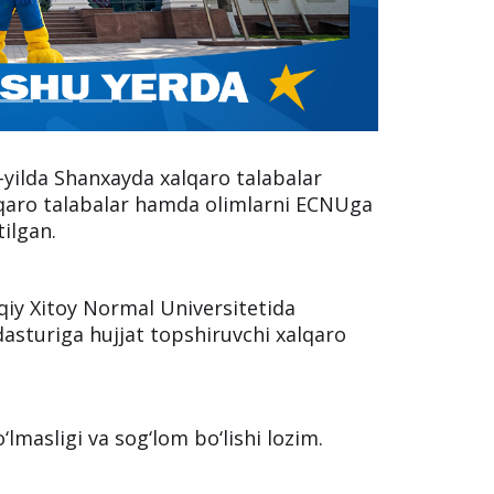
yilda Shanxayda xalqaro talabalar
xalqaro talabalar hamda olimlarni ECNUga
tilgan.
iy Xitoy Normal Universitetida
dasturiga hujjat topshiruvchi xalqaro
‘lmasligi va sog‘lom bo‘lishi lozim.