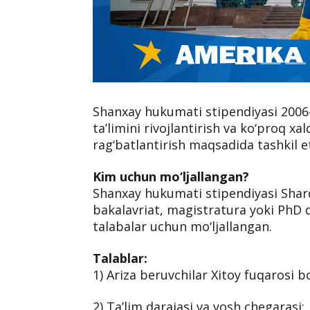
Shanxay hukumati stipendiyasi 2006-
ta’limini rivojlantirish va ko‘proq 
rag‘batlantirish maqsadida tashkil e
Kim uchun mo‘ljallangan?
Shanxay hukumati stipendiyasi Sharq
bakalavriat, magistratura yoki PhD 
talabalar uchun mo‘ljallangan.
Talablar:
1) Ariza beruvchilar Xitoy fuqarosi bo
2) Ta’lim darajasi va yosh chegarasi: