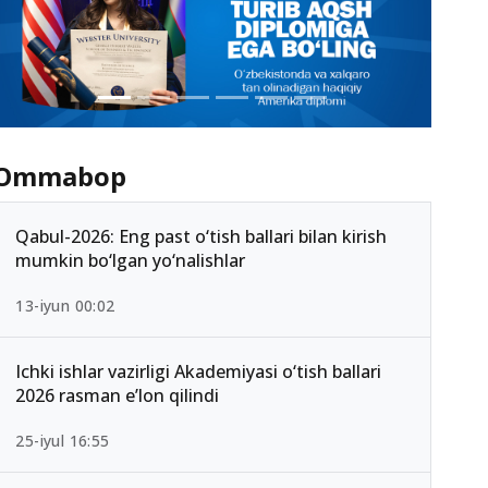
Ommabop
Qabul-2026: Eng past o‘tish ballari bilan kirish
mumkin bo‘lgan yo‘nalishlar
13-iyun 00:02
Ichki ishlar vazirligi Akademiyasi o‘tish ballari
2026 rasman e’lon qilindi
25-iyul 16:55