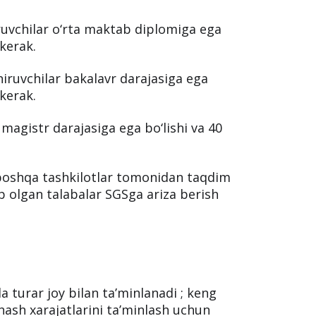
iruvchilar o‘rta maktab diplomiga ega
 kerak.
iruvchilar bakalavr darajasiga ega
 kerak.
agistr darajasiga ega bo‘lishi va 40
 boshqa tashkilotlar tomonidan taqdim
b olgan talabalar SGSga ariza berish
 turar joy bilan ta’minlanadi ; keng
shash xarajatlarini ta’minlash uchun