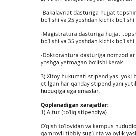
-Bakalavriat dasturiga hujjat topsh
bo‘lishi va 25 yoshdan kichik bo‘lishi
-Magistratura dasturiga hujjat topsh
bo‘lishi va 35 yoshdan kichik bo‘lishi
-Doktorantura dasturiga nomzodlar m
yoshga yetmagan bo‘lishi kerak.
3) Xitoy hukumati stipendiyasi yoki
etilgan har qanday stipendiyani yuti
huquqiga ega emaslar.
Qoplanadigan xarajatlar:
1) A tur (to‘liq stipendiya)
O‘qish to‘lovidan va kampus hududida
qamrovli tibbiy sug‘urta va oylik ya