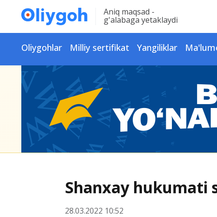
Aniq maqsad -
g'alabaga yetaklaydi
Oliygohlar
Milliy sertifikat
Yangiliklar
Ma'lum
Shanxay hukumati s
28.03.2022 10:52