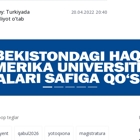
ey: Turkiyada
20.04.2022 20:40
liyot o‘tab
p teglar
iyent
qabul2026
yotoqxona
magistratura