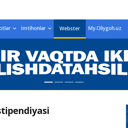
otlar
Imtihonlar
My.Oliygoh.uz
Webster
tipendiyasi