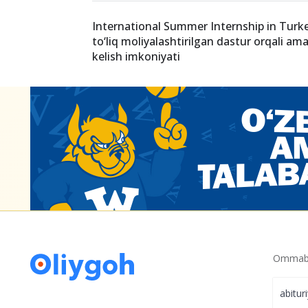
International Summer Internship in Turk
to‘liq moliyalashtirilgan dastur orqali ama
kelish imkoniyati
Ommabo
abitur