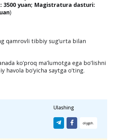
 3500 yuan; Magistratura dasturi:
yuan
)
ng qamrovli tibbiy sug‘urta bilan
yanada ko‘proq ma’lumotga ega bo‘lishni
iy havola bo‘yicha saytga o‘ting.
Ulashing