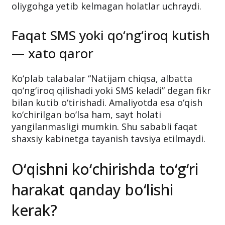
oliygohga yetib kelmagan holatlar uchraydi.
Faqat SMS yoki qo‘ng‘iroq kutish
— xato qaror
Ko‘plab talabalar “Natijam chiqsa, albatta
qo‘ng‘iroq qilishadi yoki SMS keladi” degan fikr
bilan kutib o‘tirishadi. Amaliyotda esa o‘qish
ko‘chirilgan bo‘lsa ham, sayt holati
yangilanmasligi mumkin. Shu sababli faqat
shaxsiy kabinetga tayanish tavsiya etilmaydi.
O‘qishni ko‘chirishda to‘g‘ri
harakat qanday bo‘lishi
kerak?