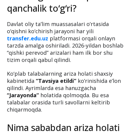
qanchalik to‘g‘ri?
Davlat oliy ta’lim muassasalari o‘rtasida
o‘qishni ko‘chirish jarayoni har yili
transfer.edu.uz
platformasi orqali onlayn
tarzda amalga oshiriladi. 2026-yildan boshlab
“qishki perevod” arizalari ham ilk bor shu
tizim orqali qabul qilindi.
Ko‘plab talabalarning ariza holati shaxsiy
kabinetida
“Tavsiya etildi”
ko‘rinishida e’lon
qilindi. Ayrimlarda esa hanuzgacha
“Jarayonda”
holatida qolmoqda. Bu esa
talabalar orasida turli savollarni keltirib
chiqarmoqda.
Nima sababdan ariza holati