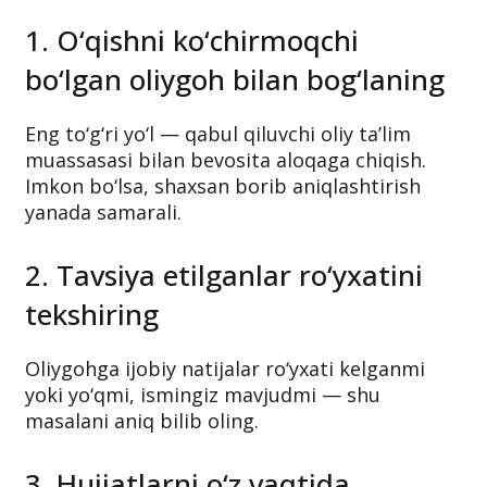
1. O‘qishni ko‘chirmoqchi
bo‘lgan oliygoh bilan bog‘laning
Eng to‘g‘ri yo‘l — qabul qiluvchi oliy ta’lim
muassasasi bilan bevosita aloqaga chiqish.
Imkon bo‘lsa, shaxsan borib aniqlashtirish
yanada samarali.
2. Tavsiya etilganlar ro‘yxatini
tekshiring
Oliygohga ijobiy natijalar ro‘yxati kelganmi
yoki yo‘qmi, ismingiz mavjudmi — shu
masalani aniq bilib oling.
3. Hujjatlarni o‘z vaqtida