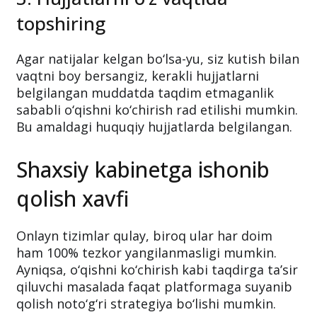
topshiring
Agar natijalar kelgan bo‘lsa-yu, siz kutish bilan
vaqtni boy bersangiz, kerakli hujjatlarni
belgilangan muddatda taqdim etmaganlik
sababli o‘qishni ko‘chirish rad etilishi mumkin.
Bu amaldagi huquqiy hujjatlarda belgilangan.
Shaxsiy kabinetga ishonib
qolish xavfi
Onlayn tizimlar qulay, biroq ular har doim
ham 100% tezkor yangilanmasligi mumkin.
Ayniqsa, o‘qishni ko‘chirish kabi taqdirga ta’sir
qiluvchi masalada faqat platformaga suyanib
qolish noto‘g‘ri strategiya bo‘lishi mumkin.