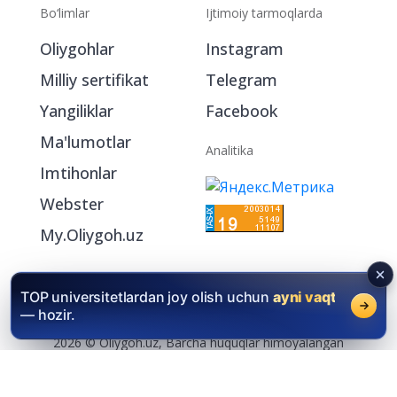
Bo‘limlar
Ijtimoiy tarmoqlarda
Oliygohlar
Instagram
Milliy sertifikat
Telegram
Yangiliklar
Facebook
Ma'lumotlar
Analitika
Imtihonlar
Webster
My.Oliygoh.uz
TOP universitetlardan joy olish uchun
ayni vaqt
— hozir.
2026 © Oliygoh.uz, Barcha huquqlar himoyalangan
Reklama
/
Foydalanish shartlari