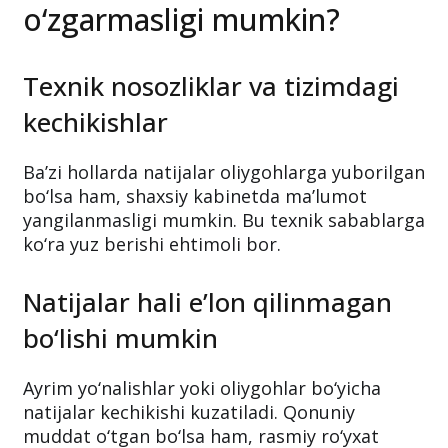
o‘zgarmasligi mumkin?
Texnik nosozliklar va tizimdagi
kechikishlar
Ba’zi hollarda natijalar oliygohlarga yuborilgan
bo‘lsa ham, shaxsiy kabinetda ma’lumot
yangilanmasligi mumkin. Bu texnik sabablarga
ko‘ra yuz berishi ehtimoli bor.
Natijalar hali e’lon qilinmagan
bo‘lishi mumkin
Ayrim yo‘nalishlar yoki oliygohlar bo‘yicha
natijalar kechikishi kuzatiladi. Qonuniy
muddat o‘tgan bo‘lsa ham, rasmiy ro‘yxat