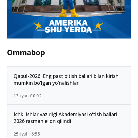
Ommabop
Qabul-2026: Eng past o‘tish ballari bilan kirish
mumkin bo‘lgan yo‘nalishlar
13-iyun 00:02
Ichki ishlar vazirligi Akademiyasi o‘tish ballari
2026 rasman e’lon qilindi
25-iyul 16:55