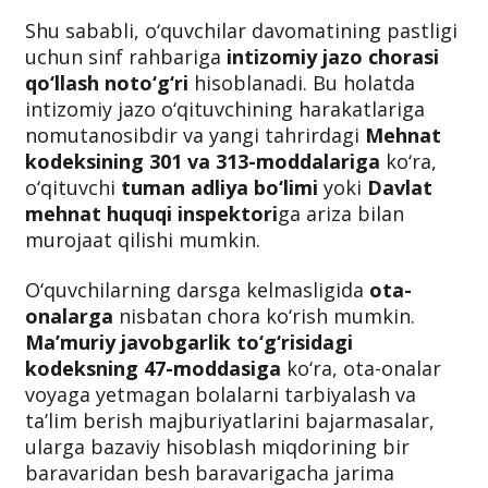
belgilangan. Biroq, bu majburiyatlar ichida
o‘quvchilarni sinfda bo‘lishini ta’minlash
degan vazifa ko‘rsatilmagan.
Shu sababli, o‘quvchilar davomatining pastligi
uchun sinf rahbariga
intizomiy jazo chorasi
qo‘llash noto‘g‘ri
hisoblanadi. Bu holatda
intizomiy jazo o‘qituvchining harakatlariga
nomutanosibdir va yangi tahrirdagi
Mehnat
kodeksining 301 va 313-moddalariga
ko‘ra,
o‘qituvchi
tuman adliya bo‘limi
yoki
Davlat
mehnat huquqi inspektori
ga ariza bilan
murojaat qilishi mumkin.
O‘quvchilarning darsga kelmasligida
ota-
onalarga
nisbatan chora ko‘rish mumkin.
Ma’muriy javobgarlik to‘g‘risidagi
kodeksning 47-moddasiga
ko‘ra, ota-onalar
voyaga yetmagan bolalarni tarbiyalash va