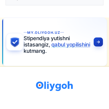
tasdiqlandi
16-iyun 16:02
.OLIYGOH.UZ
pendiya yutishni
asangiz,
qabul yopilishini
mang.