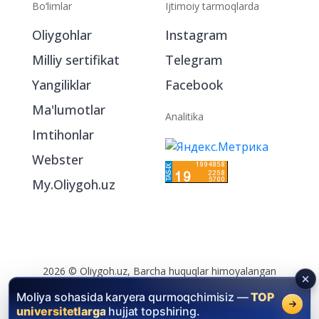
Bo‘limlar
Ijtimoiy tarmoqlarda
Oliygohlar
Instagram
Milliy sertifikat
Telegram
Yangiliklar
Facebook
Ma'lumotlar
Analitika
Imtihonlar
Webster
My.Oliygoh.uz
Moliya sohasida karyera qurmoqchimisiz —
TOP
universitetlarga
hujjat topshiring.