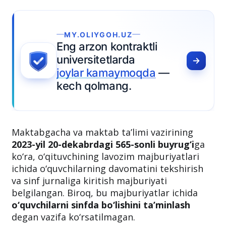
MY.OLIYGOH.UZ
ng arzon kontraktli
niversitetlarda
oylar kamaymoqda
—
ech qolmang.
Maktabgacha va maktab ta’limi vazirining
2023-yil 20-dekabrdagi 565-sonli buyrug‘i
ga
ko‘ra, o‘qituvchining lavozim majburiyatlari
ichida o‘quvchilarning davomatini tekshirish
va sinf jurnaliga kiritish majburiyati