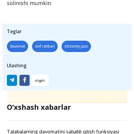
ta’lim berish majburiyatlarini bajarmasalar,
ularga bazaviy hisoblash miqdorining bir
baravaridan besh baravarigacha jarima
solinishi mumkin.
Teglar
davomat
sinf rahbari
intizomiy jazo
Ulashing
O‘xshash xabarlar