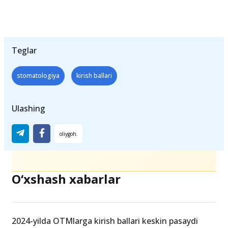
Grant - 149.8 Kontrakt - 135.2 Rus: Grant -
128.9 Kontrakt - 118.0Qoraqolpoq: Grant -
151.1 Kontrakt - 131.4
Teglar
stomatologiya
kirish ballari
Ulashing
O‘xshash xabarlar