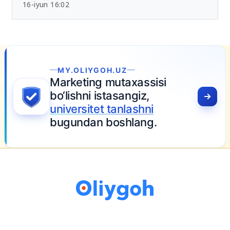
Chet tili sertifikatlari bo‘yicha yangi tartib
tasdiqlandi
16-iyun 16:02
MY.OLIYGOH.UZ
Marketing mutaxassisi
bo‘lishni istasangiz,
universitet tanlashni
bugundan boshlang.