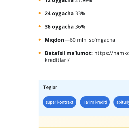
24 oygacha
33%
36 oygacha
36%
Miqdori
—60 mln. so‘mgacha
Batafsil ma’lumot:
https://hamko
kreditlari/
Teglar
super kontrakt
Ta'lim krediti
abitur