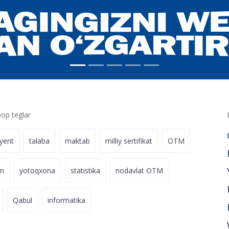
p teglar
iyent
talaba
maktab
milliy sertifikat
OTM
on
yotoqxona
statistika
nodavlat OTM
Qabul
informatika