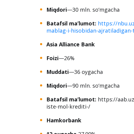
Miqdori
—30 mln. so‘mgacha
Batafsil ma’lumot:
https://nbu.u
mablag-i-hisobidan-ajratiladigan-t
Asia Alliance Bank
Foizi
—26%
Muddati
—36 oygacha
Miqdori
—90 mln. so‘mgacha
Batafsil ma’lumot:
https://aab.uz
iste-mol-krediti-/
Hamkorbank
12 oygacha
27.99%