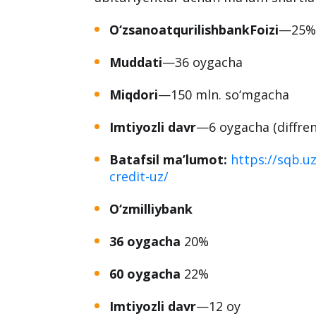
O‘zsanoatqurilishbank
Foizi
—25%
Muddati
—36 oygacha
Miqdori
—150 mln. so‘mgacha
Imtiyozli davr
—6 oygacha (diffrens
Batafsil ma’lumot:
https://sqb.u
credit-uz/
O‘zmilliybank
36 oygacha
20%
60 oygacha
22%
Imtiyozli davr
—12 oy