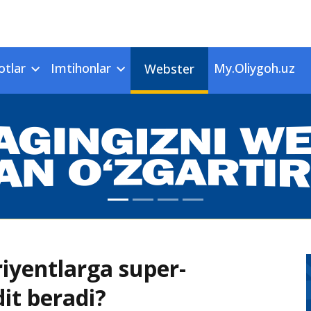
otlar
Imtihonlar
My.Oliygoh.uz
Webster
riyentlarga super-
it beradi?