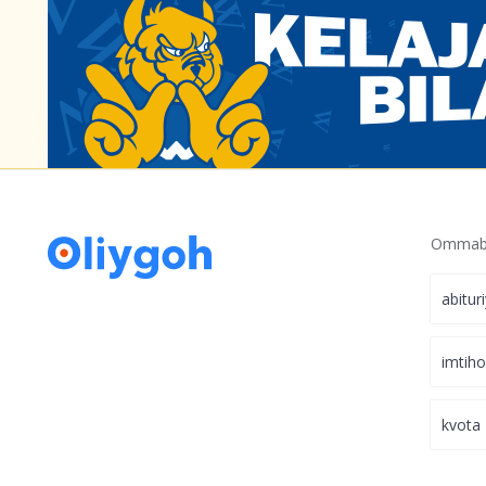
Ommabo
abitur
imtih
kvota