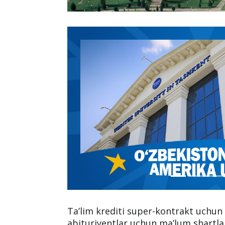
Ta’lim krediti super-kontrakt uchu
abituriyentlar uchun ma’lum shartlar