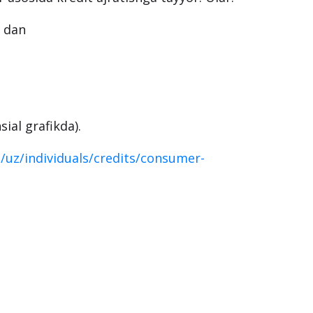
 dan
ial grafikda).
z/uz/individuals/credits/consumer-