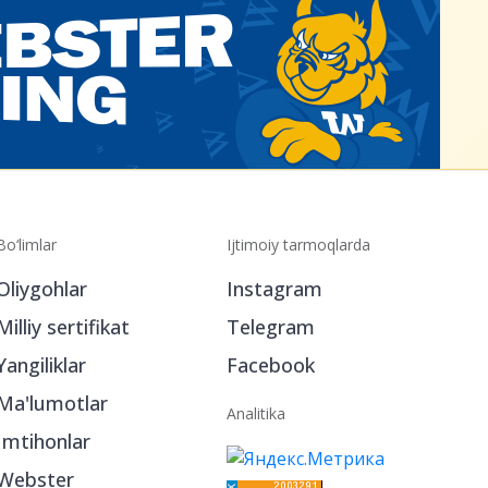
Bo‘limlar
Ijtimoiy tarmoqlarda
Oliygohlar
Instagram
Milliy sertifikat
Telegram
Yangiliklar
Facebook
Ma'lumotlar
Analitika
Imtihonlar
Webster