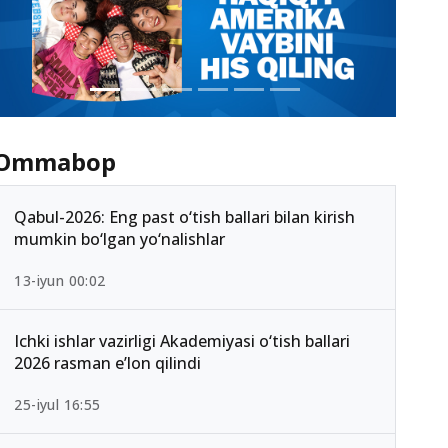
Ommabop
Qabul-2026: Eng past o‘tish ballari bilan kirish
mumkin bo‘lgan yo‘nalishlar
13-iyun 00:02
Ichki ishlar vazirligi Akademiyasi o‘tish ballari
2026 rasman e’lon qilindi
25-iyul 16:55