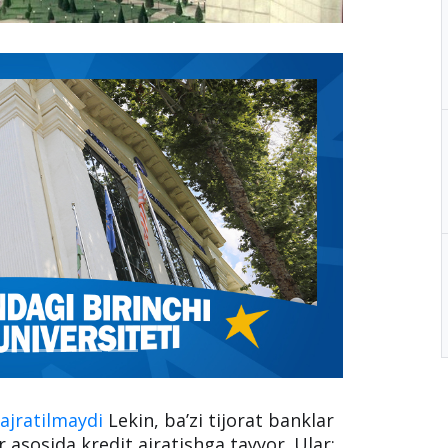
n
ajratilmaydi
Lekin, ba’zi tijorat banklar
 asosida kredit ajratishga tayyor. Ular: