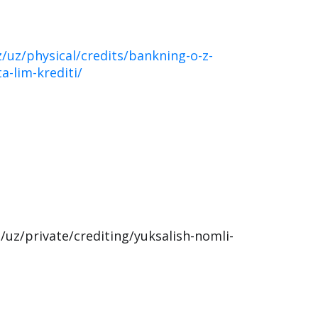
z/uz/physical/credits/bankning-o-z-
a-lim-krediti/
/uz/private/crediting/yuksalish-nomli-