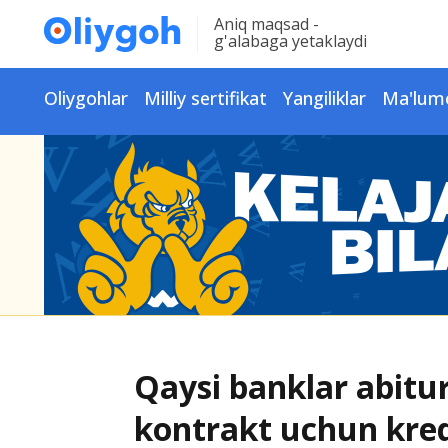
Aniq maqsad -
g'alabaga yetaklaydi
Oliygohlar
Milliy sertifikat
Yangiliklar
Ma'lum
Qaysi banklar abitu
kontrakt uchun kred