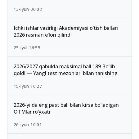
Qabul-2026: Eng past o‘tish ballari bilan kirish
mumkin bo‘lgan yo‘nalishlar
13-iyun 00:02
Ichki ishlar vazirligi Akademiyasi o‘tish ballari
2026 rasman e’lon qilindi
25-iyul 16:55
2026/2027 qabulda maksimal ball 189 Bo‘lib
qoldi — Yangi test mezonlari bilan tanishing
15-iyun 10:27
2026-yilda eng past ball bilan kirsa bo‘ladigan
OTMlar ro‘yxati