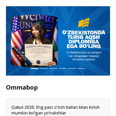
8-avgustgacha yo‘nalish tanlamagan abituriyentlar
qabulda ishtirok eta olmaydi
03-avgust 21:47
Ommabop