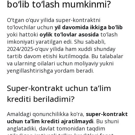
Super-kontraktni bo‘lib-
bo‘lib to‘lash mumkinmi?
O‘tgan o‘quv yilida super-kontraktni
to‘lovchilar uchun
yil davomida ikkiga bo‘lib
yoki hattoki
oylik to‘lovlar asosida
to‘lash
imkoniyati yaratilgan edi. Shu sababli,
2024/2025-o‘quv yilida ham xuddi shunday
tartib davom etishi kutilmoqda. Bu talabalar
va ularning oilalari uchun moliyaviy yukni
yengillashtirishga yordam beradi.
Super-kontrakt uchun ta’lim
krediti beriladimi?
Amaldagi qonunchilikka ko‘ra,
super-kontrakt