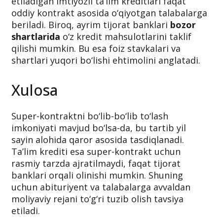
uchun ta’lim krediti ajratilmaydi
. Bu shuni
anglatadiki, davlat tomonidan taqdim
etiladigan imtiyozli ta’lim kreditlari faqat
oddiy kontrakt asosida o‘qiyotgan talabalarga
beriladi. Biroq, ayrim tijorat banklari
bozor
shartlarida
o‘z kredit mahsulotlarini taklif
qilishi mumkin. Bu esa foiz stavkalari va
shartlari yuqori bo‘lishi ehtimolini anglatadi.
Xulosa
Super-kontraktni bo‘lib-bo‘lib to‘lash
imkoniyati mavjud bo‘lsa-da, bu tartib yil
sayin alohida qaror asosida tasdiqlanadi.
Ta’lim krediti esa super-kontrakt uchun
rasmiy tarzda ajratilmaydi, faqat tijorat
banklari orqali olinishi mumkin. Shuning
uchun abituriyent va talabalarga avvaldan