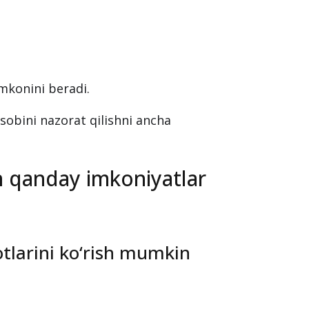
imkonini beradi.
sobini nazorat qilishni ancha
n qanday imkoniyatlar
tlarini ko‘rish mumkin