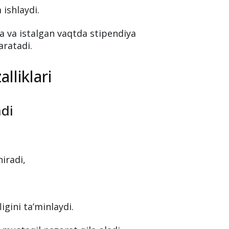
ishlaydi.
a va istalgan vaqtda stipendiya
aratadi.
lliklari
adi
iradi,
igini ta’minlaydi.