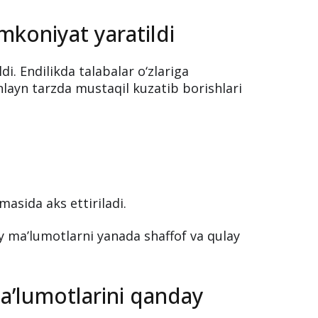
mkoniyat yaratildi
di. Endilikda talabalar o‘zlariga
nlayn tarzda mustaqil kuzatib borishlari
asida aks ettiriladi.
y ma’lumotlarni yanada shaffof va qulay
ma’lumotlarini qanday