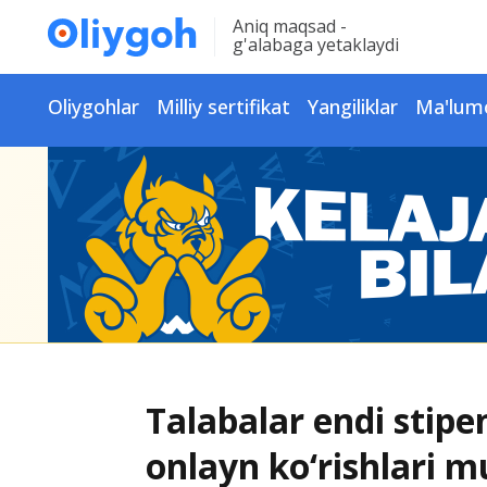
Aniq maqsad -
g'alabaga yetaklaydi
Oliygohlar
Milliy sertifikat
Yangiliklar
Ma'lum
Talabalar endi stipe
onlayn ko‘rishlari 