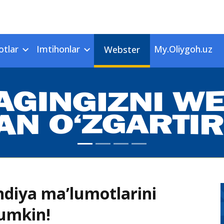
otlar
Imtihonlar
My.Oliygoh.uz
Webster
ndiya ma’lumotlarini
mumkin!