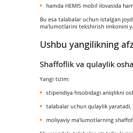
hamda HEMIS mobil ilovasida ham 
Bu esa talabalar uchun istalgan joyd
ma’lumotlarini tekshirish imkonini y
Ushbu yangilikning afza
Shaffoflik va qulaylik osh
Yangi tizim:
stipendiya hisobidagi aniqlikni osh
talabalar uchun qulaylik yaratadi,
moliyaviy ma’lumotlarning shaffofl