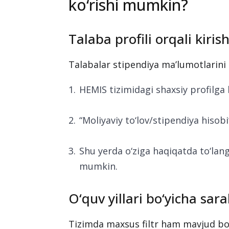
ko‘rishi mumkin?
Talaba profili orqali kiris
Talabalar stipendiya ma’lumotlarini 
HEMIS tizimidagi shaxsiy profilga k
“Moliyaviy to‘lov/stipendiya hisobi”
Shu yerda o‘ziga haqiqatda to‘langa
mumkin.
O‘quv yillari bo‘yicha sar
Tizimda maxsus filtr ham mavjud bo‘