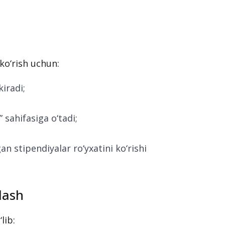
h
ko‘rish uchun:
iradi;
 sahifasiga o‘tadi;
n stipendiyalar ro‘yxatini ko‘rishi
alash
lib: