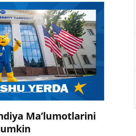
endiya Ma’lumotlarini
 Mumkin