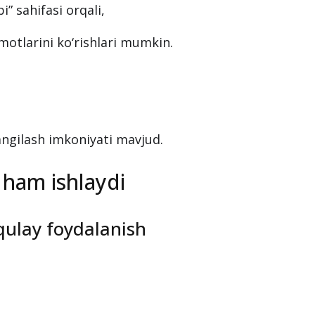
” sahifasi orqali,
motlarini ko‘rishlari mumkin.
angilash imkoniyati mavjud.
 ham ishlaydi
ulay foydalanish