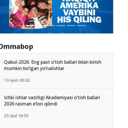
Ommabop
Qabul-2026: Eng past o‘tish ballari bilan kirish
mumkin bo‘lgan yo‘nalishlar
13-iyun 00:02
Ichki ishlar vazirligi Akademiyasi o‘tish ballari
2026 rasman e’lon qilindi
25-iyul 16:55