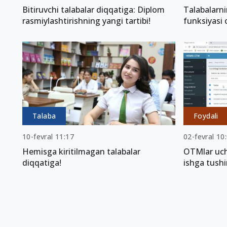
Bitiruvchi talabalar diqqatiga: Diplom
Talabalarni
rasmiylashtirishning yangi tartibi!
funksiyasi 
Talaba
Foydali
10-fevral 11:17
02-fevral 10
Hemisga kiritilmagan talabalar
OTMlar uch
diqqatiga!
ishga tushi