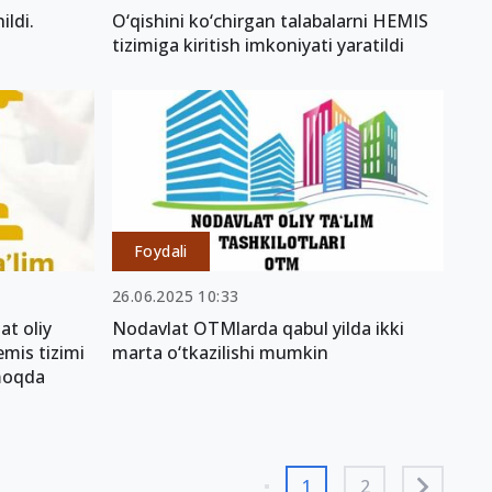
ildi.
O‘qishini ko‘chirgan talabalarni HEMIS
tizimiga kiritish imkoniyati yaratildi
Foydali
26.06.2025 10:33
at oliy
Nodavlat OTMlarda qabul yilda ikki
mis tizimi
marta o‘tkazilishi mumkin
lmoqda
1
2