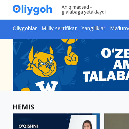
Aniq maqsad -
g'alabaga yetaklaydi
Oliygohlar
Milliy sertifikat
Yangiliklar
Ma'lum
HEMIS