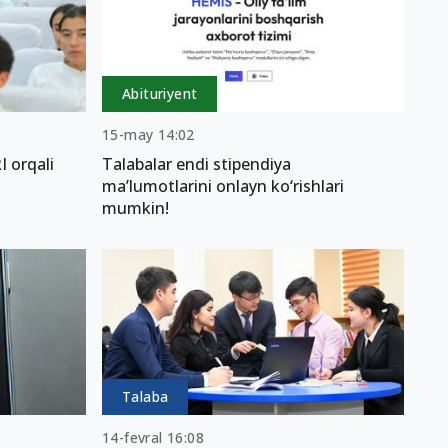
Abituriyent
15-may 14:02
I orqali
Talabalar endi stipendiya
ma’lumotlarini onlayn ko‘rishlari
mumkin!
Talaba
14-fevral 16:08