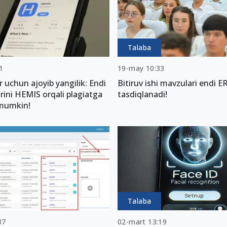
Talaba
1
19-may 10:33
ar uchun ajoyib yangilik: Endi
Bitiruv ishi mavzulari endi ER
larini HEMIS orqali plagiatga
tasdiqlanadi!
 mumkin!
Talaba
37
02-mart 13:19