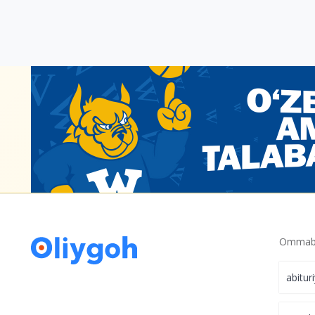
Ommabo
abitur