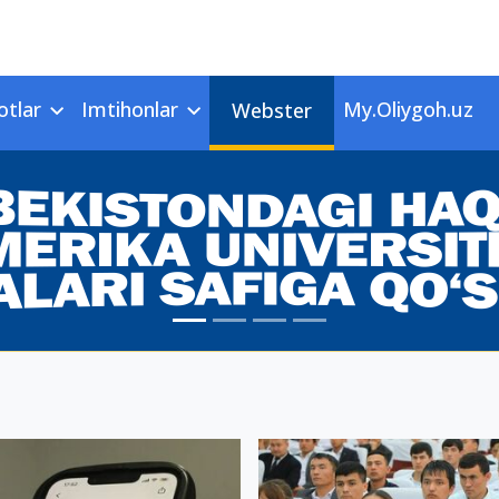
otlar
Imtihonlar
My.Oliygoh.uz
Webster