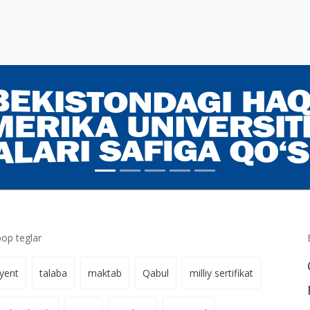
p teglar
iyent
talaba
maktab
Qabul
milliy sertifikat