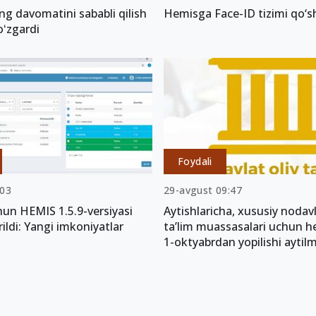
ng davomatini sababli qilish
Hemisga Face-ID tizimi qo‘sh
oʻzgardi
Foydali
:03
29-avgust 09:47
un HEMIS 1.5.9-versiyasi
Aytishlaricha, xususiy nodavl
rildi: Yangi imkoniyatlar
ta’lim muassasalari uchun he
1-oktyabrdan yopilishi ayti