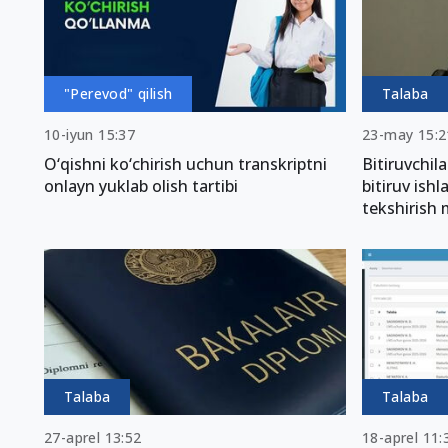
"Perevod" qilish
Talaba
10-iyun 15:37
23-may 15:2
O‘qishni ko‘chirish uchun transkriptni
Bitiruvchil
onlayn yuklab olish tartibi
bitiruv ish
tekshirish
Talaba
Talaba
27-aprel 13:52
18-aprel 11: