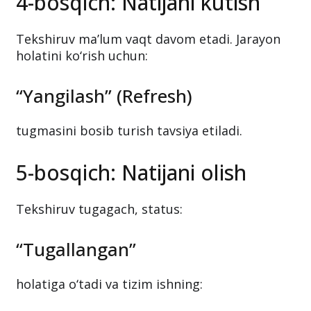
4-bosqich: Natijani kutish
Tekshiruv ma’lum vaqt davom etadi. Jarayon
holatini ko‘rish uchun:
“Yangilash” (Refresh)
tugmasini bosib turish tavsiya etiladi.
5-bosqich: Natijani olish
Tekshiruv tugagach, status:
“Tugallangan”
holatiga o‘tadi va tizim ishning: