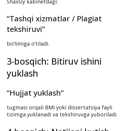
Shaxsiy kabinetdagi:
“Tashqi xizmatlar / Plagiat
tekshiruvi”
bo‘limiga o‘tiladi.
3-bosqich: Bitiruv ishini
yuklash
“Hujjat yuklash”
tugmasi orqali BMI yoki dissertatsiya fayli
tizimga yuklanadi va tekshiruvga yuboriladi.