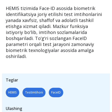
HEMIS tizimida Face-ID asosida biometrik
identifikatsiya joriy etilishi test imtihonlarini
yanada xavfsiz, shaffof va adolatli tashkil
etishga xizmat qiladi. Mazkur funksiya
ixtiyoriy bo‘lib, imtihon sozlamalarida
boshqariladi. To‘g‘ri sozlangan FaceID
parametri orqali test jarayoni zamonaviy
biometrik texnologiyalar asosida amalga
oshiriladi.
Teglar
HEMIS
TestImtihoni
FaceID
Ulashing