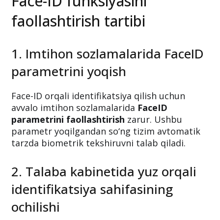
Face-ID funksiyasini
faollashtirish tartibi
1. Imtihon sozlamalarida FaceID
parametrini yoqish
Face-ID orqali identifikatsiya qilish uchun
avvalo imtihon sozlamalarida
FaceID
parametrini faollashtirish
zarur. Ushbu
parametr yoqilgandan so‘ng tizim avtomatik
tarzda biometrik tekshiruvni talab qiladi.
2. Talaba kabinetida yuz orqali
identifikatsiya sahifasining
ochilishi