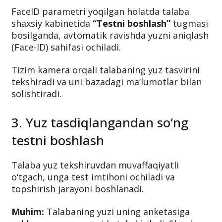
FaceID parametri yoqilgan holatda talaba
shaxsiy kabinetida
“Testni boshlash”
tugmasi
bosilganda, avtomatik ravishda yuzni aniqlash
(Face-ID) sahifasi ochiladi.
Tizim kamera orqali talabaning yuz tasvirini
tekshiradi va uni bazadagi ma’lumotlar bilan
solishtiradi.
3. Yuz tasdiqlangandan so‘ng
testni boshlash
Talaba yuz tekshiruvdan muvaffaqiyatli
o‘tgach, unga test imtihoni ochiladi va
topshirish jarayoni boshlanadi.
Muhim:
Talabaning yuzi uning anketasiga