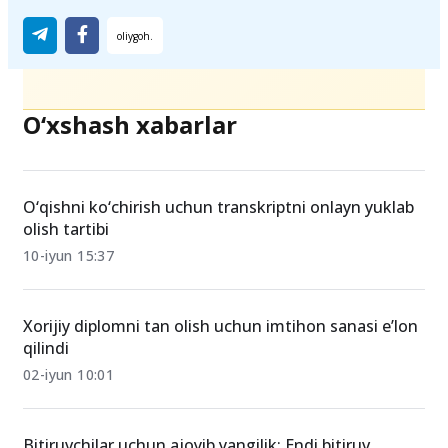
O‘xshash xabarlar
O‘qishni ko‘chirish uchun transkriptni onlayn yuklab
olish tartibi
10-iyun 15:37
Xorijiy diplomni tan olish uchun imtihon sanasi e’lon
qilindi
02-iyun 10:01
Bitiruvchilar uchun ajoyib yangilik: Endi bitiruv