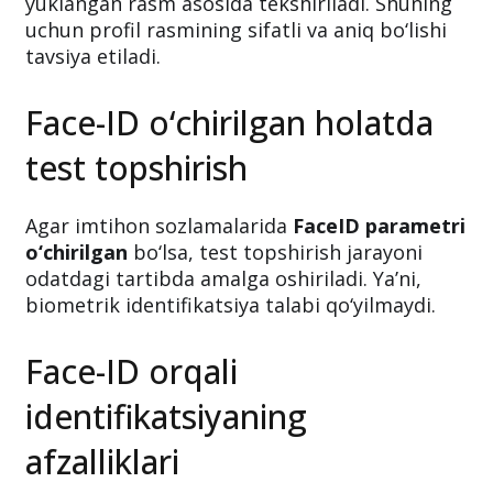
yuklangan rasm asosida tekshiriladi. Shuning
uchun profil rasmining sifatli va aniq bo‘lishi
tavsiya etiladi.
Face-ID o‘chirilgan holatda
test topshirish
Agar imtihon sozlamalarida
FaceID parametri
o‘chirilgan
bo‘lsa, test topshirish jarayoni
odatdagi tartibda amalga oshiriladi. Ya’ni,
biometrik identifikatsiya talabi qo‘yilmaydi.
Face-ID orqali
identifikatsiyaning
afzalliklari