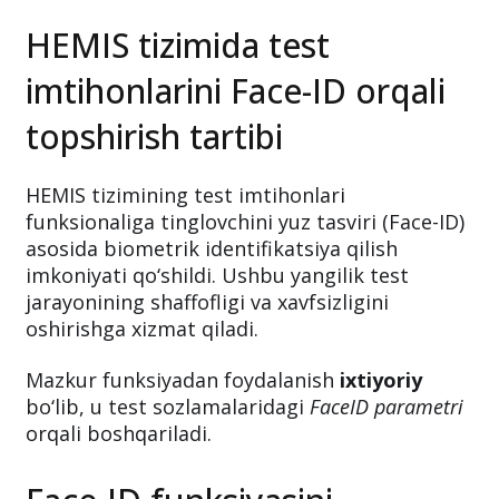
HEMIS tizimida test
imtihonlarini Face-ID orqali
topshirish tartibi
HEMIS tizimining test imtihonlari
funksionaliga tinglovchini yuz tasviri (Face-ID)
asosida biometrik identifikatsiya qilish
imkoniyati qo‘shildi. Ushbu yangilik test
jarayonining shaffofligi va xavfsizligini
oshirishga xizmat qiladi.
Mazkur funksiyadan foydalanish
ixtiyoriy
bo‘lib, u test sozlamalaridagi
FaceID parametri
orqali boshqariladi.