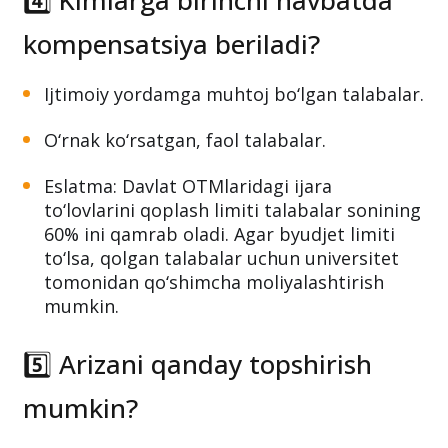
4️⃣ Kimlarga birinchi navbatda
kompensatsiya beriladi?
Ijtimoiy yordamga muhtoj bo‘lgan talabalar.
O‘rnak ko‘rsatgan, faol talabalar.
Eslatma: Davlat OTMlaridagi ijara
to‘lovlarini qoplash limiti talabalar sonining
60% ini qamrab oladi. Agar byudjet limiti
to‘lsa, qolgan talabalar uchun universitet
tomonidan qo‘shimcha moliyalashtirish
mumkin.
5️⃣ Arizani qanday topshirish
mumkin?