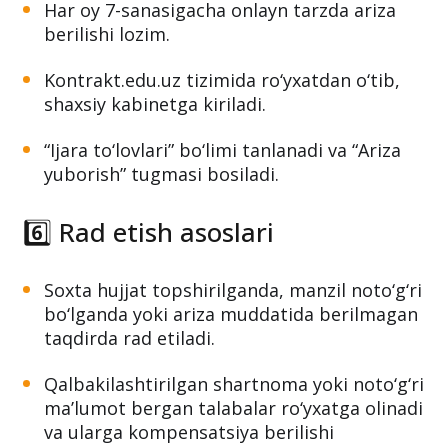
Har oy 7-sanasigacha onlayn tarzda ariza
berilishi lozim.
Kontrakt.edu.uz tizimida ro‘yxatdan o‘tib,
shaxsiy kabinetga kiriladi.
“Ijara to‘lovlari” bo‘limi tanlanadi va “Ariza
yuborish” tugmasi bosiladi.
6️⃣ Rad etish asoslari
Soxta hujjat topshirilganda, manzil noto‘g‘ri
bo‘lganda yoki ariza muddatida berilmagan
taqdirda rad etiladi.
Qalbakilashtirilgan shartnoma yoki noto‘g‘ri
ma’lumot bergan talabalar ro‘yxatga olinadi
va ularga kompensatsiya berilishi