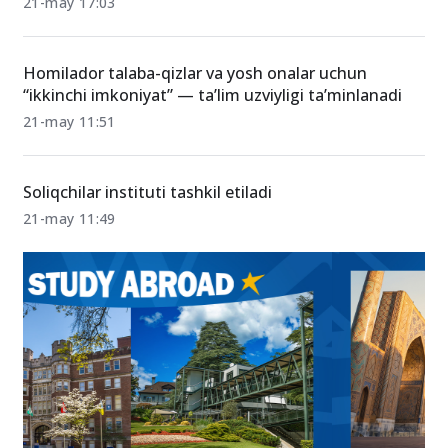
21-may 17:03
Homilador talaba-qizlar va yosh onalar uchun
“ikkinchi imkoniyat” — ta’lim uzviyligi ta’minlanadi
21-may 11:51
Soliqchilar instituti tashkil etiladi
21-may 11:49