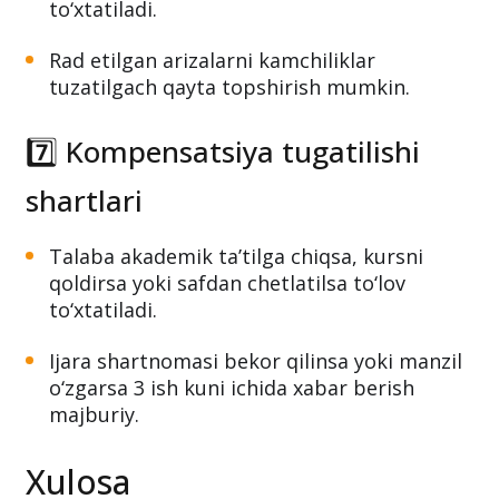
to‘xtatiladi.
Rad etilgan arizalarni kamchiliklar
tuzatilgach qayta topshirish mumkin.
7️⃣ Kompensatsiya tugatilishi
shartlari
Talaba akademik ta’tilga chiqsa, kursni
qoldirsa yoki safdan chetlatilsa to‘lov
to‘xtatiladi.
Ijara shartnomasi bekor qilinsa yoki manzil
o‘zgarsa 3 ish kuni ichida xabar berish
majburiy.
Xulosa