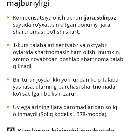
majburiyligi
Kompensatsiya olish uchun
ijara.soliq.uz
saytida ro‘yxatdan o‘tgan qonuniy ijara
shartnomasi bo‘lishi shart.
1-kurs talabalari sentyabr va oktyabr
oylarida shartnomasiz ham olishi mumkin,
ammo noyabrdan boshlab shartnoma talab
qilinadi.
Bir turar joyda ikki yoki undan ko‘p talaba
yashasa, ularning barchasi shartnomada
ko‘rsatilgan bo‘lishi zarur.
Uy egalarining ijara daromadlaridan soliq
olinmaydi (Soliq kodeksi, 378-modda).