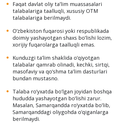
Faqat davlat oliy ta’lim muassasalari
talabalariga taalluqli, xususiy OTM
talabalariga berilmaydi.
O‘zbekiston fuqarosi yoki respublikada
doimiy yashayotgan shaxs bo‘lishi lozim,
xorijiy fuqarolarga taalluqli emas.
Kunduzgi ta’lim shaklida o‘qiyotgan
talabalar qamrab olinadi, kechki, sirtqi,
masofaviy va qo‘shma ta’lim dasturlari
bundan mustasno.
Talaba ro‘yxatda bo‘lgan joyidan boshqa
hududda yashayotgan bo‘lishi zarur.
Masalan, Samarqandda ro‘yxatda bo‘lib,
Samarqanddagi oliygohda o‘qiganlarga
berilmaydi.