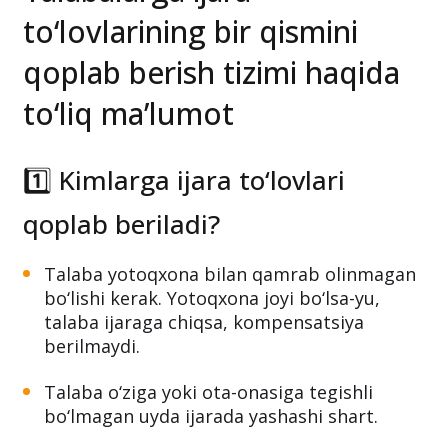
to‘lovlarining bir qismini
qoplab berish tizimi haqida
to‘liq ma’lumot
1️⃣ Kimlarga ijara to‘lovlari
qoplab beriladi?
Talaba yotoqxona bilan qamrab olinmagan
bo‘lishi kerak. Yotoqxona joyi bo‘lsa-yu,
talaba ijaraga chiqsa, kompensatsiya
berilmaydi.
Talaba o‘ziga yoki ota-onasiga tegishli
bo‘lmagan uyda ijarada yashashi shart.