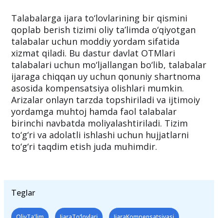
Talabalarga ijara to‘lovlarining bir qismini
qoplab berish tizimi oliy ta’limda o‘qiyotgan
talabalar uchun moddiy yordam sifatida
xizmat qiladi. Bu dastur davlat OTMlari
talabalari uchun mo‘ljallangan bo‘lib, talabalar
ijaraga chiqqan uy uchun qonuniy shartnoma
asosida kompensatsiya olishlari mumkin.
Arizalar onlayn tarzda topshiriladi va ijtimoiy
yordamga muhtoj hamda faol talabalar
birinchi navbatda moliyalashtiriladi. Tizim
to‘g‘ri va adolatli ishlashi uchun hujjatlarni
to‘g‘ri taqdim etish juda muhimdir.
Teglar
OliyTa'lim
IjaraTo‘lovlari
IjaraKompensatsiyasi