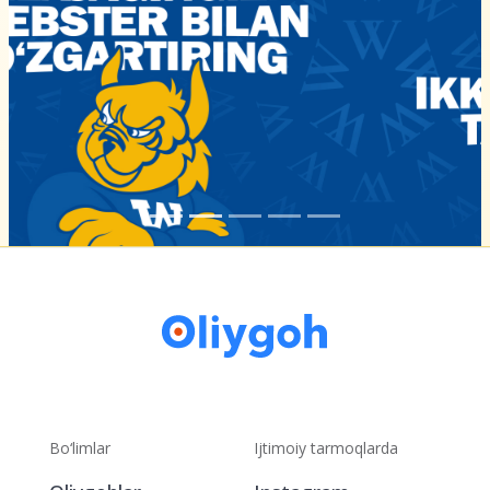
Bo‘limlar
Ijtimoiy tarmoqlarda