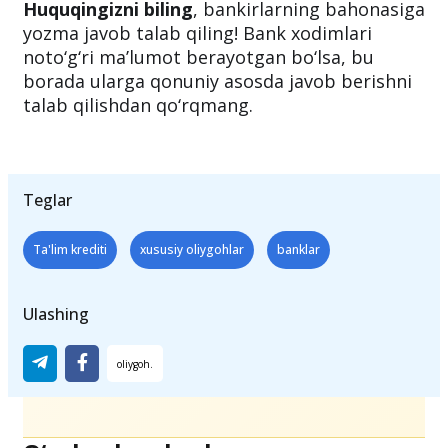
Huquqingizni biling
, bankirlarning bahonasiga
yozma javob talab qiling! Bank xodimlari
noto‘g‘ri ma’lumot berayotgan bo‘lsa, bu
borada ularga qonuniy asosda javob berishni
talab qilishdan qo‘rqmang.
Teglar
Ta'lim krediti
xususiy oliygohlar
banklar
Ulashing