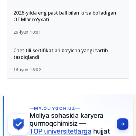
qoldi — Yangi test mezonlari bilan tanishing
15-iyun 10:27
2026-yilda eng past ball bilan kirsa bo‘ladigan
OTMlar ro‘yxati
26-iyun 10:01
Chet tili sertifikatlari bo‘yicha yangi tartib
tasdiqlandi
16-iyun 16:02
MY.OLIYGOH.UZ