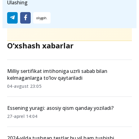
Bilim va malakalarni baholash agentligi
Ulashing
O‘xshash xabarlar
Milliy sertifikat imtihoniga uzrli sabab bilan
kelmaganlarga to‘lov qaytariladi
04-avgust 23:05
Essening yuragi: asosiy qism qanday yoziladi?
27-aprel 14:04