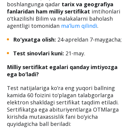
2023-2024 o‘quv yili kirish imtihonlari
boshlangunga qadar
tarix va geografiya
fanlaridan ham milliy sertifikat
imtihonlari
o‘tkazilishi Bilim va malakalarni baholash
agentligi tomonidan
ma’lum qilindi
.
Ro‘yxatga olish:
24-apreldan 7-maygacha;
Test sinovlari kuni:
21-may.
Milliy sertifikat egalari qanday imtiyozga
ega bo‘ladi?
Test natijalariga ko‘ra eng yuqori ballning
kamida 60 foizini to‘plagan talabgorlarga
elektron shakldagi sertifikat taqdim etiladi.
Sertifikatga ega abituriyentlarga OTMlarga