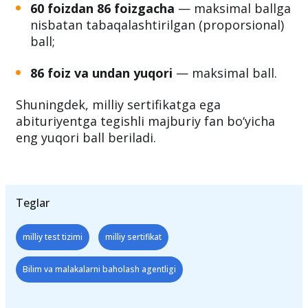
kirishda mutaxassislik fani bo‘yicha
quyidagicha ball beriladi:
60 foizdan 86 foizgacha
— maksimal ballga
nisbatan tabaqalashtirilgan (proporsional)
ball;
86 foiz va undan yuqori
— maksimal ball.
Shuningdek, milliy sertifikatga ega
abituriyentga tegishli majburiy fan bo‘yicha
eng yuqori ball beriladi.
Teglar
milliy test tizimi
milliy sertifikat