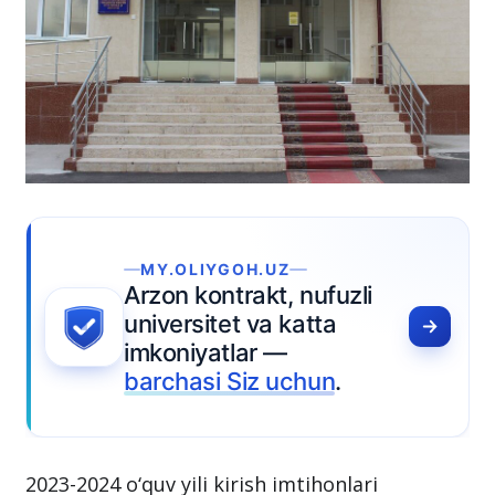
MY.OLIYGOH.UZ
Arzon kontrakt, nufuzli
universitet va katta
imkoniyatlar —
barchasi Siz uchun
.