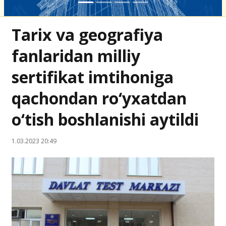
Tarix va geografiya
fanlaridan milliy
sertifikat imtihoniga
qachondan ro‘yxatdan
o‘tish boshlanishi aytildi
1.03.2023 20:49