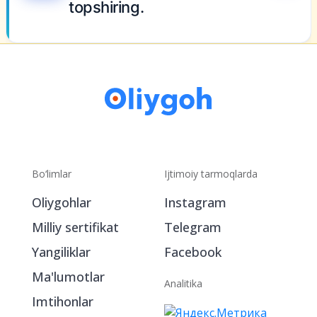
Moliya sohasida karyera
qurmoqchimisiz —
TOP universitetlarga
hujjat
topshiring.
Bo‘limlar
Ijtimoiy tarmoqlarda
Oliygohlar
Instagram