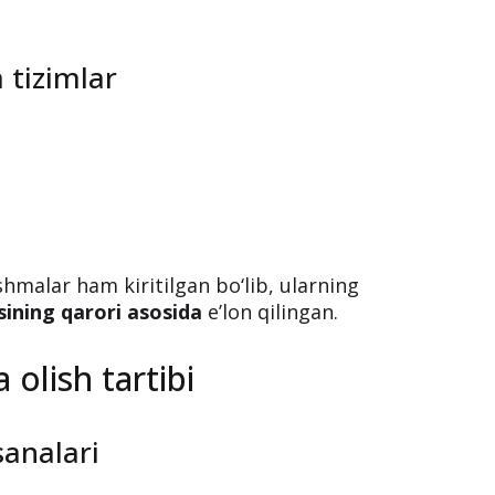
 resurslari
 tizimlar
shmalar ham kiritilgan bo‘lib, ularning
ining qarori asosida
e’lon qilingan.