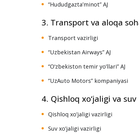
Energetika vazirligi
“O‘zbekneftgaz” AJ
“O‘zbekgidroenergo” AJ
“Hududgazta’minot” AJ
3. Transport va aloqa soh
Transport vazirligi
“Uzbekistan Airways” AJ
“O‘zbekiston temir yo‘llari” AJ
“UzAuto Motors” kompaniyasi