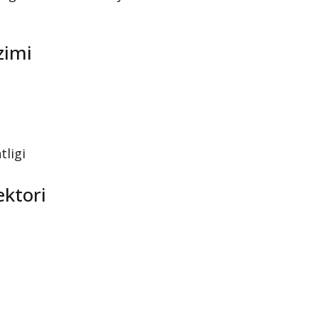
 ega tashkilotlar
idagi xodimlarni imtiyozli asosda
zimi
tligi
ektori