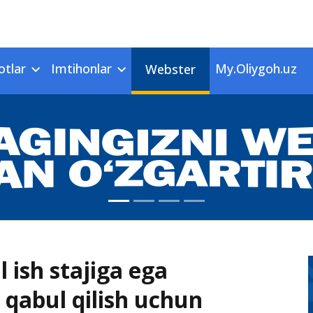
otlar
Imtihonlar
My.Oliygoh.uz
Webster
l ish stajiga ega
 qabul qilish uchun