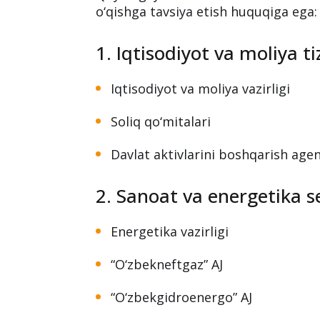
Ro‘yxat kimlarga tegishli?
Tavsiya etish huquqiga
Quyidagi yirik tashkilotlar o‘z tizim
o‘qishga tavsiya etish huquqiga ega:
1. Iqtisodiyot va moliya ti
Iqtisodiyot va moliya vazirligi
Soliq qo‘mitalari
Davlat aktivlarini boshqarish agen
2. Sanoat va energetika s