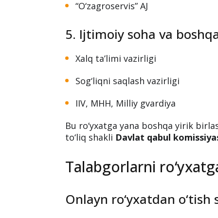
4. Qishloq xo‘jaligi va suv
Qishloq xo‘jaligi vazirligi
Suv xo‘jaligi vazirligi
“O‘zagroservis” AJ
5. Ijtimoiy soha va boshqa
Xalq ta’limi vazirligi
Sog‘liqni saqlash vazirligi
IIV, MHH, Milliy gvardiya
Bu ro‘yxatga yana boshqa yirik birla
to‘liq shakli
Davlat qabul komissiyas