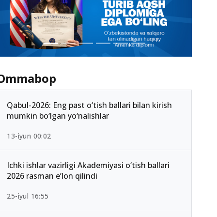
Ommabop
Qabul-2026: Eng past o‘tish ballari bilan kirish
mumkin bo‘lgan yo‘nalishlar
13-iyun 00:02
Ichki ishlar vazirligi Akademiyasi o‘tish ballari
2026 rasman e’lon qilindi
25-iyul 16:55