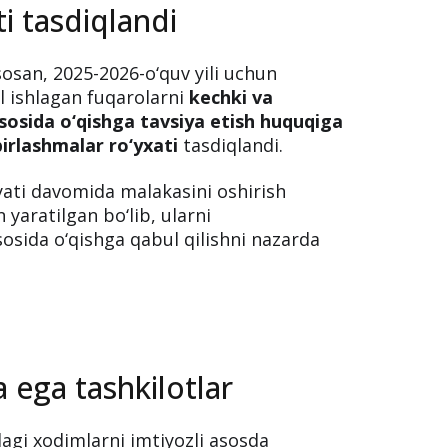
a ega fuqarolarni kechki
tavsiya etish huquqiga
ti tasdiqlandi
osan, 2025-2026-o‘quv yili uchun
l ishlagan fuqarolarni
kechki va
sosida o‘qishga tavsiya etish huquqiga
birlashmalar ro‘yxati
tasdiqlandi.
yati davomida malakasini oshirish
yaratilgan bo‘lib, ularni
sosida o‘qishga qabul qilishni nazarda