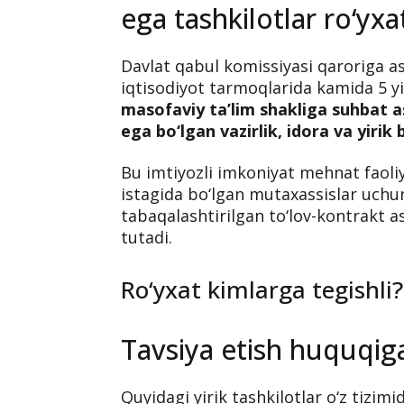
Kamida 5 yil ish stajig
va masofaviy taʼlimga 
ega tashkilotlar ro‘yxa
Davlat qabul komissiyasi qaroriga as
iqtisodiyot tarmoqlarida kamida 5 yi
masofaviy ta’lim shakliga suhbat a
ega bo‘lgan vazirlik, idora va yirik 
Bu imtiyozli imkoniyat mehnat faoli
istagida bo‘lgan mutaxassislar uchun 
tabaqalashtirilgan to‘lov-kontrakt a
tutadi.