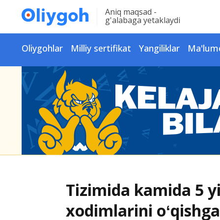
Aniq maqsad -
g'alabaga yetaklaydi
Oliygohlar
Milliy sertifikat
Yangiliklar
Ma'lum
Tizimida kamida 5 yi
xodimlarini oʻqishga