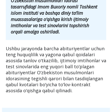
O‘zbekiston musulmonlari idorasi
tasarrufidagi Imom Buxoriy nomli Toshkent
islom instituti va boshqa diniy ta’lim
muassasalariga o‘qishga kirish ijtimoiy
imtihonlar va test sinovlarini topshirish
orqali amalga oshiriladi.
Ushbu jarayonda barcha abituriyentlar uchun
teng huquqlilik va yagona qabul qoidalari
asosida tanlov o‘tkazilib, ijtimoiy imtihonlar va
test sinovlarida eng yuqori ball to‘plagan
abituriyentlar O‘zbekiston musulmonlari
idorasining tegishli qarori bilan tasdiqlangan
qabul kvotalari bo‘yicha to‘lov-kontrakt
asosida o‘qishga qabul qilinadi.