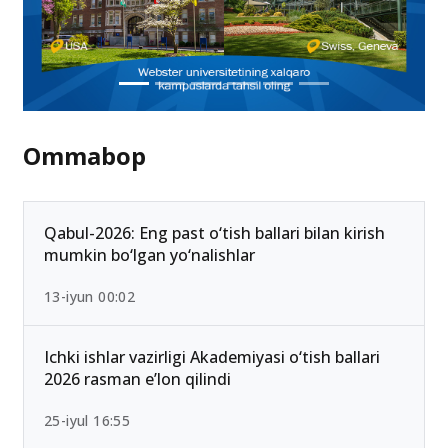
Ommabop
Qabul-2026: Eng past o‘tish ballari bilan kirish
mumkin bo‘lgan yo‘nalishlar
13-iyun 00:02
Ichki ishlar vazirligi Akademiyasi o‘tish ballari
2026 rasman e’lon qilindi
25-iyul 16:55