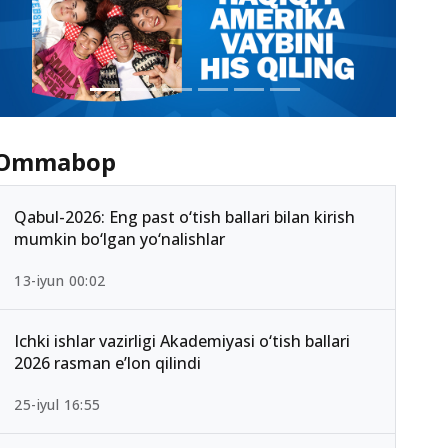
Ommabop
Qabul-2026: Eng past o‘tish ballari bilan kirish
mumkin bo‘lgan yo‘nalishlar
13-iyun 00:02
Ichki ishlar vazirligi Akademiyasi o‘tish ballari
2026 rasman e’lon qilindi
25-iyul 16:55