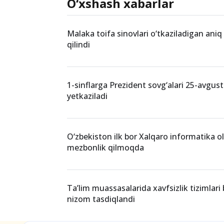
malaka sinovi
pedagoglar ro‘yxati
O‘xshash xabarlar
Malaka toifa sinovlari o‘tkaziladigan aniq
qilindi
1-sinflarga Prezident sovg‘alari 25-avgus
yetkaziladi
O‘zbekiston ilk bor Xalqaro informatika o
mezbonlik qilmoqda