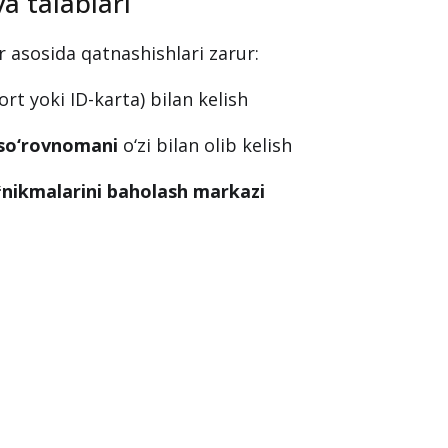
sinovlariga
qatnashadigan pedagoglar
24-yil 29-oktyabr kuni o‘tkazilib, unda
i fani o‘qituvchilari
ishtirok etadi
.
a talablari
 asosida qatnashishlari zarur:
rt yoki ID-karta) bilan kelish
n so‘rovnomani
o‘zi bilan olib kelish
ʻnikmalarini baholash markazi