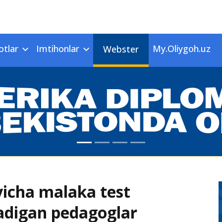
otlar
Imtihonlar
My.Oliygoh.uz
Webster
yicha malaka test
adigan pedagoglar