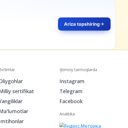
Bo‘limlar
Ijtimoiy tarmoqlarda
Oliygohlar
Instagram