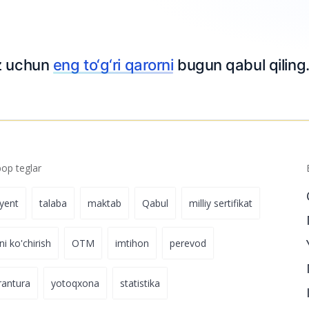
 bo‘yicha yangi
04-avgust 23:09
p teglar
iyent
talaba
maktab
Qabul
milliy sertifikat