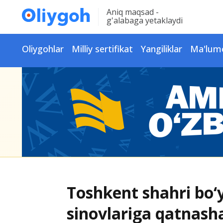
Aniq maqsad -
g'alabaga yetaklaydi
Oliygohlar
Milliy sertifikat
Yangiliklar
Ma'lum
Toshkent shahri bo‘
sinovlariga qatnash