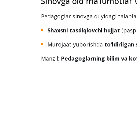
Toshkent shahridagi
malaka (test) 
ro‘yxati e’lon qilindi. Ushbu sinov 20
informatika va axborot texnologiyalar
Sinovga oid ma’lumotlar v
Pedagoglar sinovga quyidagi talablar
Shaxsni tasdiqlovchi hujjat
(paspo
Murojaat yuborishda
to‘ldirilga
Manzil:
Pedagoglarning bilim va ko