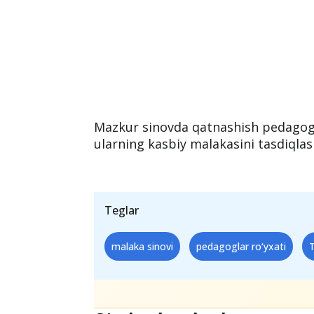
Mazkur sinovda qatnashish pedagogla
ularning kasbiy malakasini tasdiql
Teglar