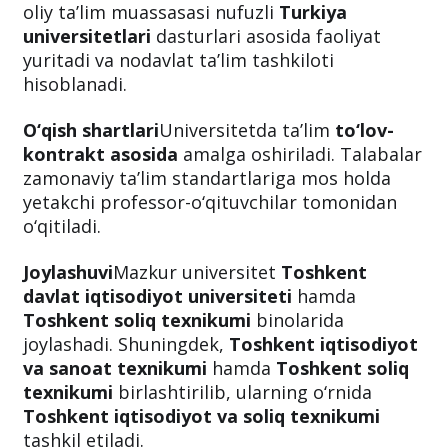
oliy ta’lim muassasasi nufuzli
Turkiya
universitetlari
dasturlari asosida faoliyat
yuritadi va nodavlat ta’lim tashkiloti
hisoblanadi.
O‘qish shartlari
Universitetda ta’lim
to‘lov-
kontrakt asosida
amalga oshiriladi. Talabalar
zamonaviy ta’lim standartlariga mos holda
yetakchi professor-o‘qituvchilar tomonidan
o‘qitiladi.
Joylashuvi
Mazkur universitet
Toshkent
davlat iqtisodiyot universiteti
hamda
Toshkent soliq texnikumi
binolarida
joylashadi. Shuningdek,
Toshkent iqtisodiyot
va sanoat texnikumi
hamda
Toshkent soliq
texnikumi
birlashtirilib, ularning o‘rnida
Toshkent iqtisodiyot va soliq texnikumi
tashkil etiladi.