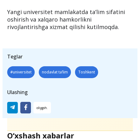
Yangi universitet mamlakatda ta’lim sifatini
oshirish va xalqaro hamkorlikni
rivojlantirishga xizmat qilishi kutilmoqda.
Teglar
#universitet
nodavlat ta’lim
Toshkent
Ulashing
O‘xshash xabarlar