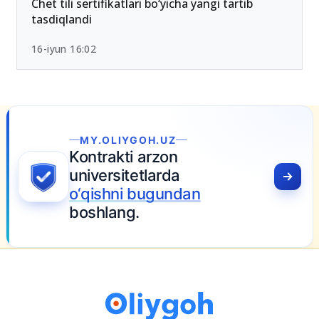
Chet tili sertifikatlari bo‘yicha yangi tartib
tasdiqlandi
16-iyun 16:02
MY.OLIYGOH.UZ
ntrakti arzon
iversitetlarda
‘qishni bugundan
oshlang.