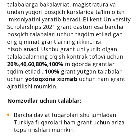
talabalarga bakalavriat, magistratura va
undan yuqori bosqich kurslarida ta’lim olish
imkoniyatini yaratib beradi. Bilkent University
Scholarships 2021 grant dasturi esa barcha
bosqich talabalari uchun taqdim etiladigan
eng qimmat grantlarning ikkinchisi
hisoblanadi. Ushbu grant uni yutib olgan
talalabalarning o‘qish kontrak to‘lovi uchun
20%,40,60,80%,100%
miqdorda grantlar
tqdim etiladi
. 100%
grant yutgan talabalar
uchun
yotoqxona xizmati
uchun ham grant
ajratilishi mumkin.
Nomzodlar uchun talablar:
Barcha davlat fuqarolari shu jumladan
Turkiya fuqarolari ham grant uchun ariza
topshirishlari mumkin;