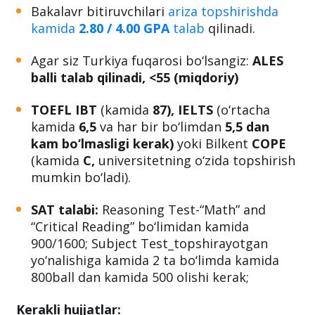
Bakalavr bitiruvchilari
ariza topshirishda
kamida
2.80 / 4.00 GPA
talab
qilinadi.
Agar siz Turkiya fuqarosi bo‘lsangiz:
ALES
balli talab qilinadi, <55 (miqdoriy)
TOEFL IBT
(kamida
87), IELTS
(o‘rtacha
kamida
6,5
va har bir bo‘limdan
5,5 dan
kam bo‘lmasligi kerak)
yoki Bilkent
COPE
(kamida
C,
universitetning o‘zida topshirish
mumkin bo‘ladi).
SAT talabi:
Reasoning Test-“Math” and
“Critical Reading” bo‘limidan kamida
900/1600; Subject Test_topshirayotgan
yo‘nalishiga kamida 2 ta bo‘limda kamida
800ball dan kamida 500 olishi kerak;
Kerakli hujjatlar: