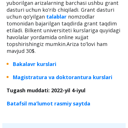
yuborilgan arizalarning barchasi ushbu grant
dasturi uchun ko‘rib chiqiladi. Grant dasturi
uchun qo‘yilgan
talablar
nomzodlar
tomonidan bajarilgan taqdirda grant taqdim
etiladi. Bilkent universiteti kurslariga quyidagi
havolalar yordamida online xujjat
topshirishingiz mumkin.Ariza to‘lovi ham
mavjud 30$.
Bakalavr kurslari
Magistratura va doktorantura kurslari
Tugash muddati: 2022-yil 4-iyul
Batafsil ma’lumot rasmiy saytda