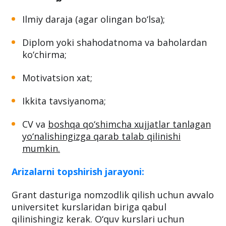
Ilmiy daraja (agar olingan bo‘lsa);
Diplom yoki shahodatnoma va baholardan
ko‘chirma;
Motivatsion xat;
Ikkita tavsiyanoma;
CV va
boshqa qo‘shimcha xujjatlar tanlagan
yo‘nalishingizga qarab talab qilinishi
mumkin.
Arizalarni topshirish jarayoni:
Grant dasturiga nomzodlik qilish uchun avvalo
universitet kurslaridan biriga qabul
qilinishingiz kerak. O‘quv kurslari uchun