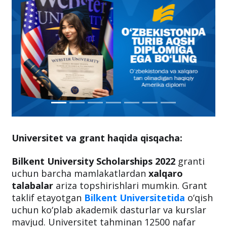
Universitet va grant haqida qisqacha:
Bilkent University Scholarships 2022
granti
uchun barcha mamlakatlardan
xalqaro
talabalar
ariza topshirishlari mumkin. Grant
taklif etayotgan
Bilkent Universitetida
o‘qish
uchun ko‘plab akademik dasturlar va kurslar
mavjud. Universitet tahminan 12500 nafar