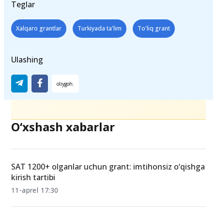
Teglar
Xalqaro grantlar
Turkiyada ta'lim
To'liq grant
Ulashing
O‘xshash xabarlar
SAT 1200+ olganlar uchun grant: imtihonsiz o‘qishga
kirish tartibi
11-aprel 17:30