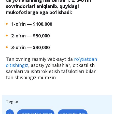
ta yo‘nalishning har birida 1, 2, 3-o‘rin
sovrindorlari aniqlanib, quyidagi
mukofotlarga ega bo‘lishadi:
1-o‘rin — $100,000
2-o‘rin — $50,000
3-o‘rin — $30,000
Tanlovning rasmiy veb-saytida
ro‘yxatdan
o‘tishingiz
, asosiy yo‘nalishlar, o‘tkazilish
sanalari va ishtirok etish tafsilotlari bilan
tanishishingiz mumkin.
Teglar