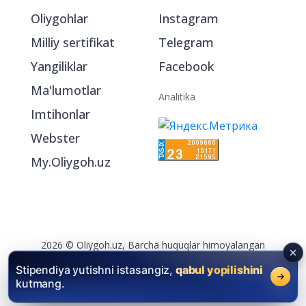
Oliygohlar
Instagram
Milliy sertifikat
Telegram
Yangiliklar
Facebook
Ma'lumotlar
Analitika
Imtihonlar
Webster
My.Oliygoh.uz
2026 © Oliygoh.uz, Barcha huquqlar himoyalangan
Reklama
/
Foydalanish shartlari
Stipendiya yutishni istasangiz,
qabul yopilishini
kutmang.