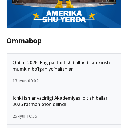
Ommabop
Qabul-2026: Eng past o‘tish ballari bilan kirish
mumkin bo‘lgan yo‘nalishlar
13-iyun 00:02
Ichki ishlar vazirligi Akademiyasi o‘tish ballari
2026 rasman e’lon qilindi
25-iyul 16:55