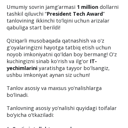
Umumiy sovrin jamg‘armasi
1 million
dollarni
tashkil qiluvchi “
President Tech Award
”
tanlovining ikkinchi to‘lqini uchun arizalar
qabuliga start berildi!
Qiziqarli musobaqada qatnashish va oʻz
gʻoyalaringizni hayotga tatbiq etish uchun
noyob imkoniyatni qoʻldan boy bermang! Oʻz
kuchingizni sinab koʻrish va ilgʻor
IT-
yechimlarini
yaratishga tayyor boʻlsangiz,
ushbu imkoniyat aynan siz uchun!
Tanlov asosiy va maxsus yo‘nalishlarga
bo‘linadi.
Tanlovning asosiy yo‘nalishi quyidagi toifalar
bo‘yicha o‘tkaziladi: