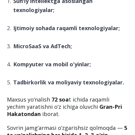
Sunʼiy intellektga asoslangan
texnologiyalar;
Ijtimoiy sohada raqamli texnologiyalar;
MicroSaaS va AdTech;
Kompyuter va mobil o‘yinlar;
Tadbirkorlik va moliyaviy texnologiyalar.
Maxsus yo‘nalish
72 soa
t ichida raqamli
yechim yaratishni o‘z ichiga oluvchi
Gran-Pri
Hakatondan
iborat.
Sovrin jamg‘armasi o‘zgarishsiz qolmoqda —
5