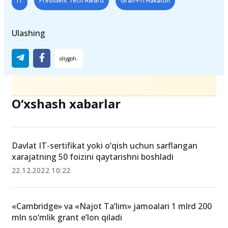
IT
President Tech Award
Gran-Pri Hakaton
Ulashing
O‘xshash xabarlar
Davlat IT-sertifikat yoki o‘qish uchun sarflangan
xarajatning 50 foizini qaytarishni boshladi
22.12.2022 10:22
«Cambridge» va «Najot Ta’lim» jamoalari 1 mlrd 200
mln so‘mlik grant e’lon qiladi