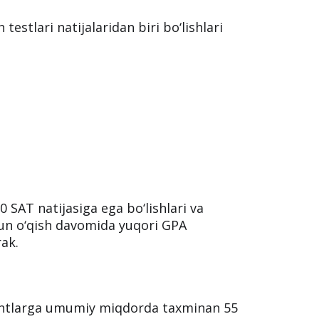
 testlari natijalaridan biri bo‘lishlari
 SAT natijasiga ega bo‘lishlari va
hun o‘qish davomida yuqori GPA
rak.
yentlarga umumiy miqdorda taxminan 55