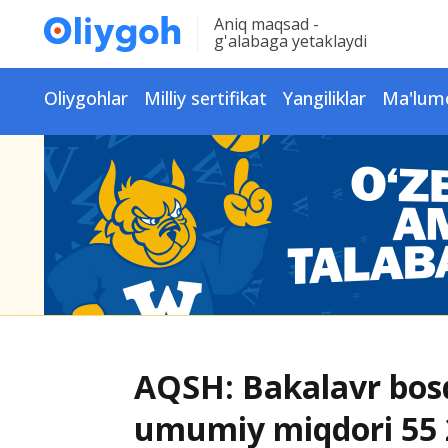
Aniq maqsad -
g'alabaga yetaklaydi
Oliygohlar
Milliy sertifikat
Yangiliklar
Ma'lum
AQSH: Bakalavr bosq
umumiy miqdori 55 