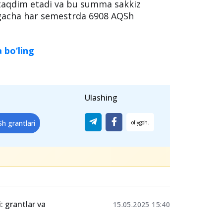
taqdim etadi va bu summa sakkiz
gacha har semestrda 6908 AQSh
 bo‘ling
Ulashing
h grantlari
: grantlar va
15.05.2025 15:40