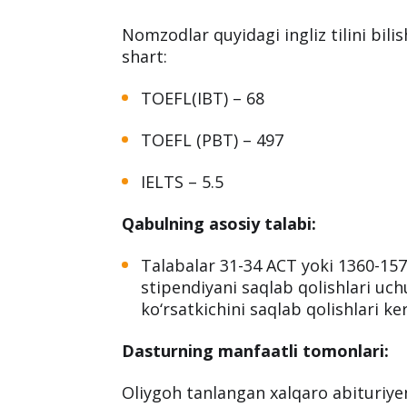
Nomzodlar quyidagi ingliz tilini bilish
shart:
TOEFL(IBT) – 68
TOEFL (PBT) – 497
IELTS – 5.5
Qabulning asosiy talabi:
Talabalar 31-34 ACT yoki 1360-1570
stipendiyani saqlab qolishlari uc
ko‘rsatkichini saqlab qolishlari ke
Dasturning manfaatli tomonlari:
Oliygoh tanlangan xalqaro abituri