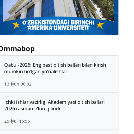
Ommabop
Qabul-2026: Eng past o‘tish ballari bilan kirish
mumkin bo‘lgan yo‘nalishlar
13-iyun 00:02
Ichki ishlar vazirligi Akademiyasi o‘tish ballari
2026 rasman e’lon qilindi
25-iyul 16:55