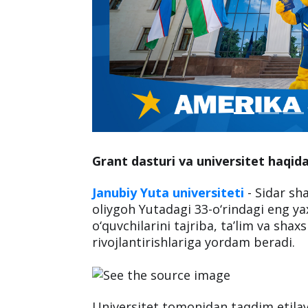
Grant dasturi va universitet haqid
Janubiy Yuta universiteti
- Sidar sha
oliygoh Yutadagi 33-o‘rindagi eng ya
o‘quvchilarini tajriba, ta’lim va shaxs
rivojlantirishlariga yordam beradi.
Universitet tomonidan taqdim etilay