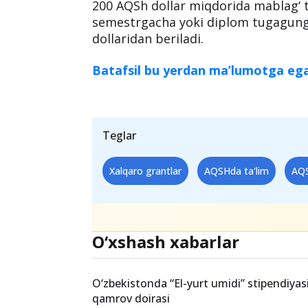
200 AQSh dollar miqdorida mablag‘ 
semestrgacha yoki diplom tugagun
dollaridan beriladi.
Batafsil bu yerdan ma’lumotga ega
Teglar
Xalqaro grantlar
AQSHda ta'lim
AQS
O‘xshash xabarlar
O‘zbekistonda “El-yurt umidi” stipendiyasi
qamrov doirasi