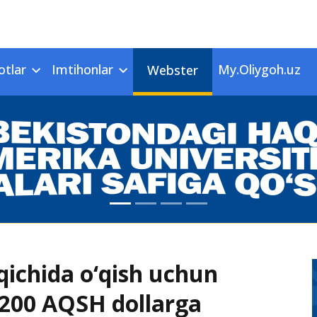
otlar
Imtihonlar
My.Oliygoh.uz
Webster
ichida o‘qish uchun
200 AQSH dollarga