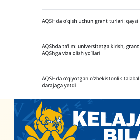
AQSHda o‘qish uchun grant turlari: qaysi 
AQShda ta’lim: universitetga kirish, grant 
AQShga viza olish yo‘llari
AQSHda o‘qiyotgan o‘zbekistonlik talabal
darajaga yetdi