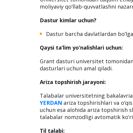
moliyaviy qo‘llab-quvvatlashni nazar
Dastur kimlar uchun?
Dastur barcha davlatlardan bo‘lga
Qaysi ta’lim yo‘nalishlari uchun:
Grant dasturi universitet tomonidan 
dasturlari uchun amal qiladi.
Ariza topshirish jarayoni:
Talabalar universitetning bakalavria
YERDAN
ariza topshirishlari va o‘qi
uchun esa alohida ariza topshirish s
talabalar nomzodligi avtomatik ko‘rib
Til talabi: