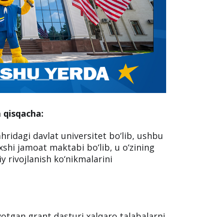
a qisqacha:
hridagi davlat universitet bo‘lib, ushbu
xshi jamoat maktabi bo‘lib, u o‘zining
iy rivojlanish ko‘nikmalarini
otgan grant dasturi xalqaro talabalarni