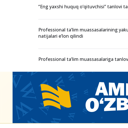
O‘xshash xabarlar
“Mirzo Ulug‘bek vorislari” tanloviga arizal
qilinmoqda
“Eng yaxshi huquq o‘qituvchisi” tanlovi t
Professional ta’lim muassasalarining yak
natijalari e’lon qilindi
Professional ta’lim muassasalariga tanlo