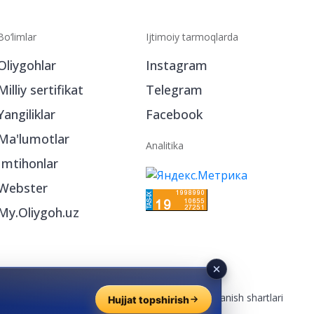
Bo‘limlar
Ijtimoiy tarmoqlarda
Oliygohlar
Instagram
Milliy sertifikat
Telegram
Yangiliklar
Facebook
Ma'lumotlar
Analitika
Imtihonlar
Webster
Hujjat topshirish
My.Oliygoh.uz