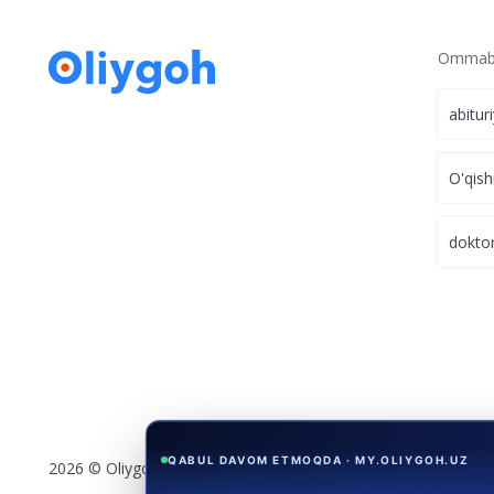
Ommabo
abitur
O'qish
dokto
QABUL DAVOM ETMOQDA · MY.OLIYGOH.UZ
Nufuzli universitetlarda
grant yutish im