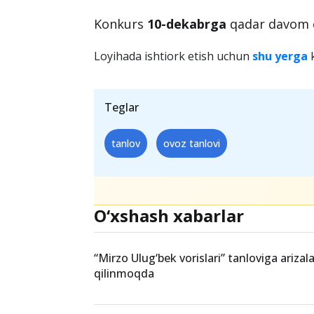
Smart Watch HW56;
Power Bank;
Hard Drive
Konkurs
10-dekabrga
qadar davom et
Loyihada ishtiork etish uchun
shu yerga
k
Teglar
tanlov
ovoz tanlovi