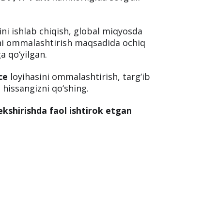
elekommunikatsiya, savdo, ta’lim va boshqa
q va bepul ovoz ma’lumotlar ombori
NDP, IT Park
hamkorligida sovg‘ali
ini ishlab chiqish, global miqyosda
ni ommalashtirish maqsadida ochiq
a qo‘yilgan.
ice
loyihasini ommalashtirish, targ‘ib
z hissangizni qo‘shing.
kshirishda faol ishtirok etgan