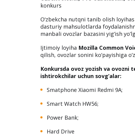
Ovozni ilg‘ash tizimi moliya, transport, t
ko‘plab sohalarda keng qo‘llanadi.
Maqsad nima?
Dasturchi, tadqiqotchi, startaplarga ochi
yetishmasligi katta muammo.
UzbekVoice.ai, TTS Uzbekistan, U
konkurs
O‘zbekcha nutqni tanib olish loyihas
dasturiy mahsulotlarda foydalanish
manbali ovozlar bazasini yig‘ish yo‘lg
Ijtimoiy loyiha
Mozilla Common Vo
qilish, ovozlar sonini ko‘payishiga o‘
Konkursda ovoz yozish va ovozni te
ishtirokchilar uchun sovg‘alar:
Smatphone Xiaomi Redmi 9A;