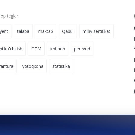
p teglar
iyent
talaba
maktab
Qabul
milliy sertifikat
ni ko'chirish
OTM
imtihon
perevod
rantura
yotoqxona
statistika
koniyati
hali ochiq.