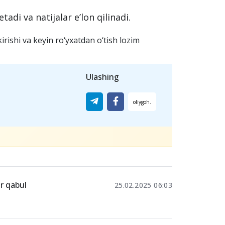
adi va natijalar e’lon qilinadi.
irishi va keyin ro‘yxatdan o‘tish lozim
Ulashing