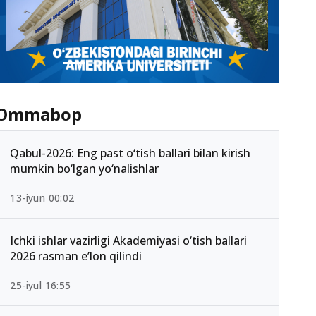
Ommabop
Qabul-2026: Eng past o‘tish ballari bilan kirish
mumkin bo‘lgan yo‘nalishlar
13-iyun 00:02
Ichki ishlar vazirligi Akademiyasi o‘tish ballari
2026 rasman e’lon qilindi
25-iyul 16:55