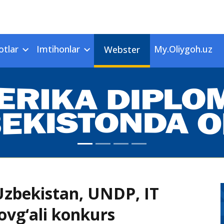
otlar
Imtihonlar
My.Oliygoh.uz
Webster
Uzbekistan, UNDP, IT
ovg‘ali konkurs