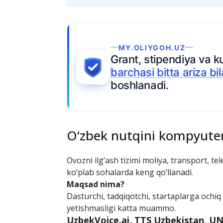
chli ta’lim —
Ariza topshiring
an
O‘zbek nutqini kompyuter