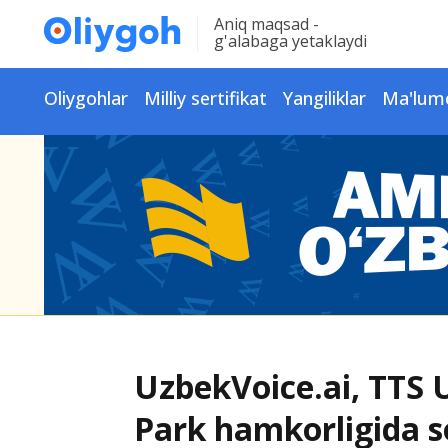
Aniq maqsad -
g'alabaga yetaklaydi
Oliygohlar
Milliy sertifikat
Yangiliklar
Ma'lum
UzbekVoice.ai, TTS 
Park hamkorligida s