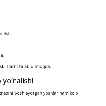
m tizimi faqat nazariyaga emas, amaliy
atadi.
qilish;
di.
ill’larni talab qilmoqda.