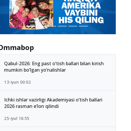
Ommabop
Qabul-2026: Eng past o‘tish ballari bilan kirish
mumkin bo‘lgan yo‘nalishlar
13-iyun 00:02
Ichki ishlar vazirligi Akademiyasi o‘tish ballari
2026 rasman e’lon qilindi
25-iyul 16:55