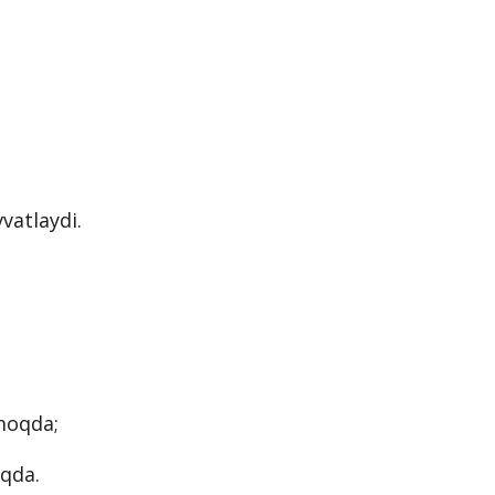
 yo‘nalishi
iznesini boshlayotgan yoshlar ham ko‘p
vatlaydi.