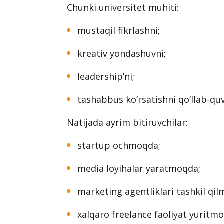
Tadbirkorlik va startup
Webster bitiruvchilari orasida o‘z b
uchraydi.
Chunki universitet muhiti:
mustaqil fikrlashni;
kreativ yondashuvni;
leadership’ni;
tashabbus ko‘rsatishni qo‘llab-quv
Natijada ayrim bitiruvchilar:
startup ochmoqda;