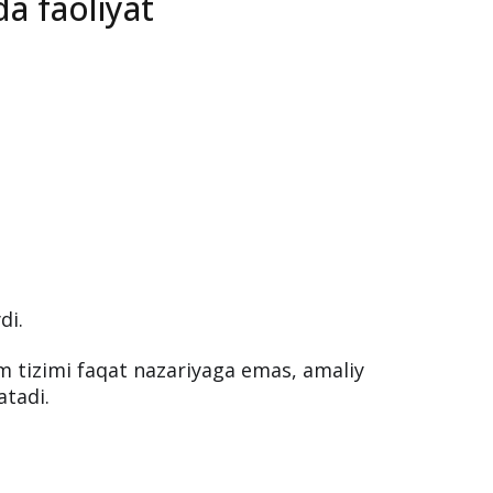
ari bor.
a faoliyat
di.