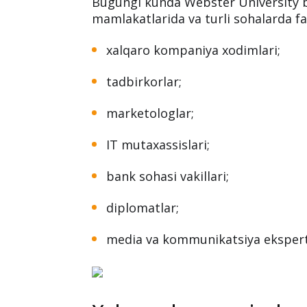
Universitetning kuchi faqat binosi y
— uning bitiruvchilari qayerga yetib
haqiqiy ta’lim talabani shunchaki di
tayyorlaydi.
Bugungi kunda Webster University bi
mamlakatlarida va turli sohalarda fa
xalqaro kompaniya xodimlari;
tadbirkorlar;
marketologlar;
IT mutaxassislari;
bank sohasi vakillari;
diplomatlar;