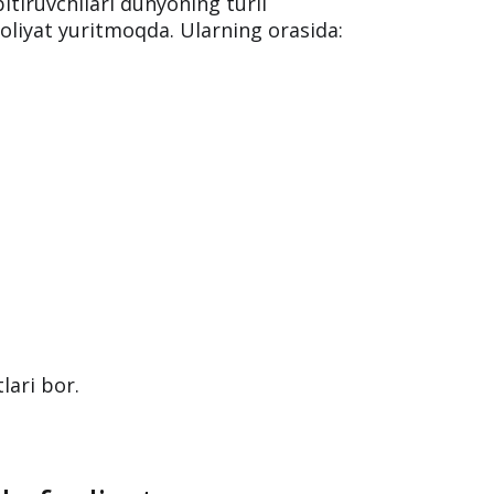
oki reklamasida emas. Eng katta natija
 borgani bilan o‘lchanadi. Chunki
plom bilan emas, real karyera uchun
tiruvchilari dunyoning turli
oliyat yuritmoqda. Ularning orasida: