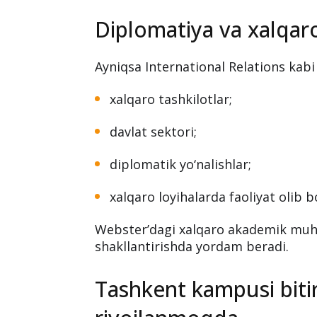
media loyihalar yaratmoqda;
marketing agentliklari tashkil qi
xalqaro freelance faoliyat yuritm
Diplomatiya va xalqaro
Ayniqsa International Relations kabi 
xalqaro tashkilotlar;
davlat sektori;
diplomatik yo‘nalishlar;
xalqaro loyihalarda faoliyat olib 