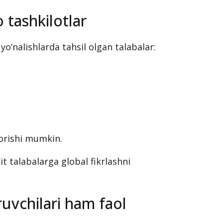
lmoqda;
oqda.
 tashkilotlar
yo‘nalishlarda tahsil olgan talabalar:
borishi mumkin.