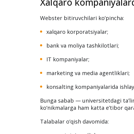
media va kommunikatsiya ekspertl
Xalqaro kompaniyalard
Webster bitiruvchilari ko‘pincha:
xalqaro korporatsiyalar;
bank va moliya tashkilotlari;
IT kompaniyalar;
marketing va media agentliklari;
konsalting kompaniyalarida ishlay