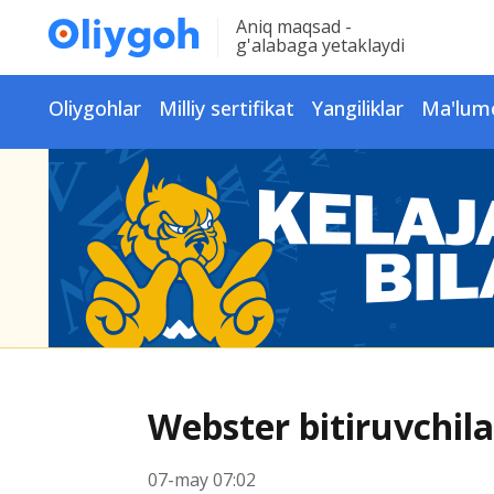
Aniq maqsad -
g'alabaga yetaklaydi
Oliygohlar
Milliy sertifikat
Yangiliklar
Ma'lum
Webster bitiruvchila
07-may 07:02