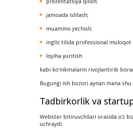
Bunga sabab — universitetdagi ta’li
ko‘nikmalarga ham katta e’tibor qar
Talabalar o‘qish davomida:
prezentatsiya qilish;
jamoada ishlash;
muammo yechish;
ingliz tilida professional muloqot 
loyiha yuritish
kabi ko‘nikmalarni rivojlantirib bora
Bugungi ish bozori aynan mana shu sk