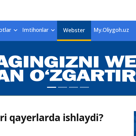
otlar
Imtihonlar
My.Oliygoh.uz
Webster
ri qayerlarda ishlaydi?