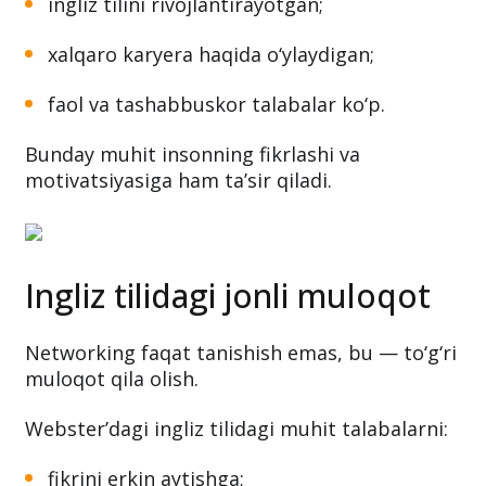
ingliz tilini rivojlantirayotgan;
xalqaro karyera haqida o‘ylaydigan;
faol va tashabbuskor talabalar ko‘p.
Bunday muhit insonning fikrlashi va
motivatsiyasiga ham ta’sir qiladi.
Ingliz tilidagi jonli muloqot
Networking faqat tanishish emas, bu — to‘g‘ri
muloqot qila olish.
Webster’dagi ingliz tilidagi muhit talabalarni:
fikrini erkin aytishga;