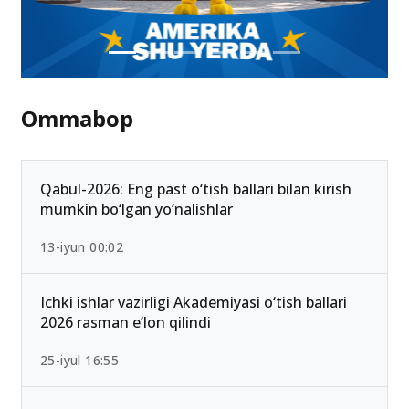
Ommabop
Qabul-2026: Eng past o‘tish ballari bilan kirish
mumkin bo‘lgan yo‘nalishlar
13-iyun 00:02
Ichki ishlar vazirligi Akademiyasi o‘tish ballari
2026 rasman e’lon qilindi
25-iyul 16:55