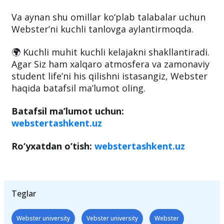
Va aynan shu omillar ko‘plab talabalar uchun
Webster’ni kuchli tanlovga aylantirmoqda.
🌍 Kuchli muhit kuchli kelajakni shakllantiradi.
Agar Siz ham xalqaro atmosfera va zamonaviy
student life’ni his qilishni istasangiz, Webster
haqida batafsil ma’lumot oling.
Batafsil ma’lumot uchun:
webstertashkent.uz
Ro‘yxatdan o‘tish:
webstertashkent.uz
Teglar
Webster university
Vebster university
Webster