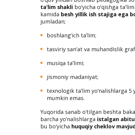
ta’lim shakli
bo‘yicha o‘qishga ta’li
kamida
besh yillik ish stajiga ega b
jumladan;
boshlang‘ich ta’lim;
tasviriy san’at va muhandislik graf
musiqa ta’limi;
jismoniy madaniyat;
texnologik ta’lim yo‘nalishlarga 5 y
mumkin emas.
Yuqorida sanab o‘tilgan beshta bakal
barcha yo‘nalishlarga
istalgan abit
bu bo‘yicha
huquqiy cheklov mavju