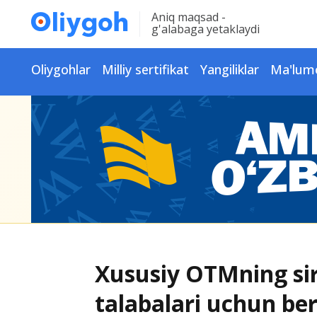
Aniq maqsad -
g'alabaga yetaklaydi
Oliygohlar
Milliy sertifikat
Yangiliklar
Ma'lum
Xususiy OTMning sirt
talabalari uchun ber