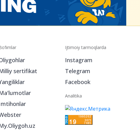
Bo‘limlar
Ijtimoiy tarmoqlarda
Oliygohlar
Instagram
Milliy sertifikat
Telegram
Yangiliklar
Facebook
Ma'lumotlar
Analitika
Imtihonlar
Webster
My.Oliygoh.uz