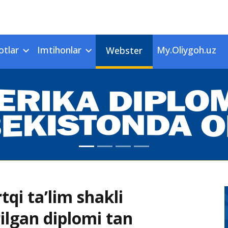
otlar
Imtihonlar
My.Oliygoh.uz
Webster
qi ta’lim shakli
ilgan diplomi tan