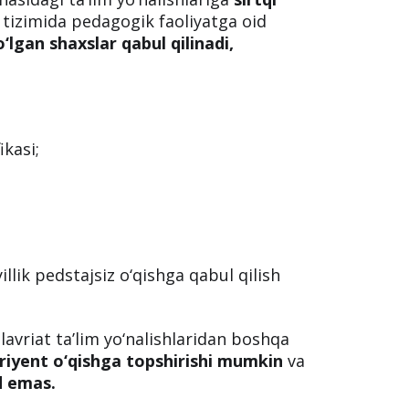
m tizimida pedagogik faoliyatga oid
o‘lgan shaxslar qabul qilinadi,
ikasi;
illik pedstajsiz o‘qishga qabul qilish
avriat ta’lim yo‘nalishlaridan boshqa
uriyent o‘qishga topshirishi mumkin
va
d emas.