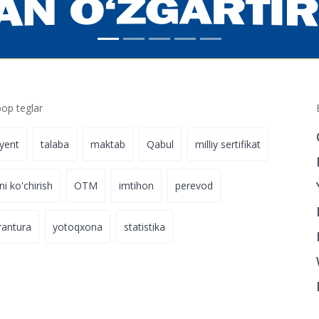
p teglar
iyent
talaba
maktab
Qabul
milliy sertifikat
ni ko'chirish
OTM
imtihon
perevod
rantura
yotoqxona
statistika