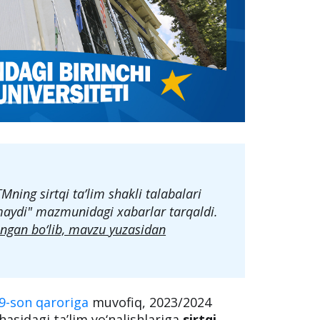
ning sirtqi ta’lim shakli talabalari
maydi" mazmunidagi xabarlar tarqaldi.
lingan bo‘lib, mavzu yuzasidan
9-son qaroriga
muvofiq, 2023/2024
asidagi ta’lim yo‘nalishlariga
sirtqi