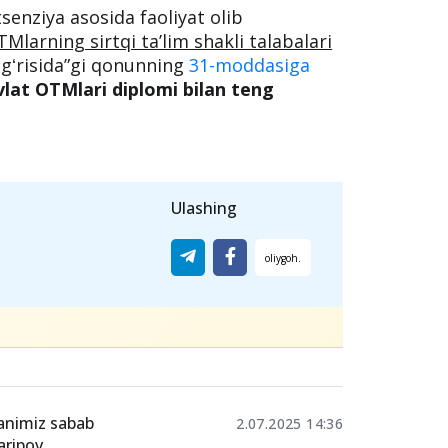
tsenziya asosida faoliyat olib
Mlarning sirtqi ta’lim shakli talabalari
ʻgʻrisida”gi qonunning
31-moddasiga
vlat OTMlari diplomi bilan teng
Ulashing
ganimiz sabab
2.07.2025 14:36
aripov