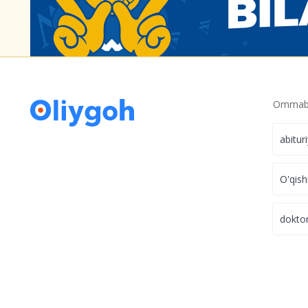
Ommabo
abitur
O'qish
dokto