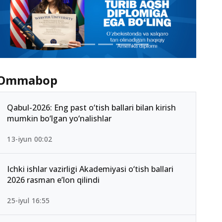
Ommabop
Qabul-2026: Eng past o‘tish ballari bilan kirish
mumkin bo‘lgan yo‘nalishlar
13-iyun 00:02
Ichki ishlar vazirligi Akademiyasi o‘tish ballari
2026 rasman e’lon qilindi
25-iyul 16:55