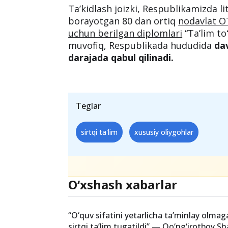
Ta’kidlash joizki, Respublikamizda li
borayotgan 80 dan ortiq
nodavlat OT
uchun berilgan diplomlari
“Taʼlim to
muvofiq, Respublikada hududida
da
darajada qabul qilinadi.
Teglar
sirtqi ta'lim
xususiy oliygohlar
O‘xshash xabarlar
“O‘quv sifatini yetarlicha taʼminlay olma
sirtqi taʼlim tugatildi” — Qo‘ng‘irotboy Sh