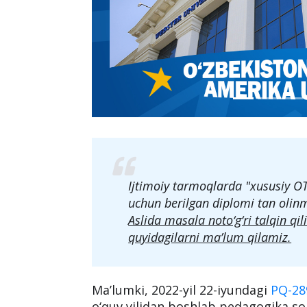
Ijtimoiy tarmoqlarda "xususiy OTM
uchun berilgan diplomi tan olin
Aslida masala noto‘g‘ri talqin qi
quyidagilarni ma’lum qilamiz.
Ma’lumki, 2022-yil 22-iyundagi
PQ-28
o‘quv yilidan boshlab pedagogika soh