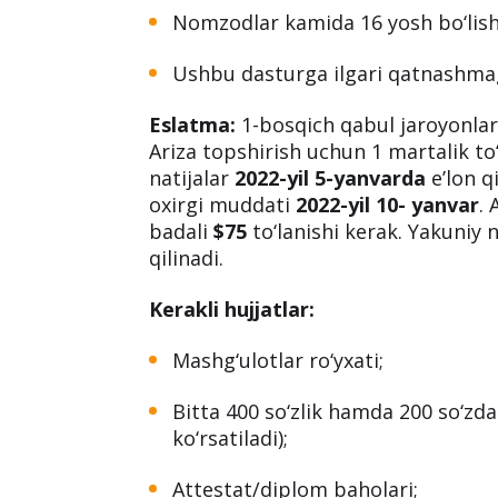
Nomzodlar kamida 16 yosh bo‘lishi
Ushbu dasturga ilgari qatnashmag
Eslatma:
1-bosqich qabul jaroyonla
Ariza topshirish uchun 1 martalik to
natijalar
2022-yil 5-yanvarda
e’lon q
oxirgi muddati
2022-yil 10- yanvar
. 
badali
$75
to‘lanishi kerak. Yakuniy 
qilinadi.
Kerakli hujjatlar:
Mashg‘ulotlar ro‘yxati;
Bitta 400 so‘zlik hamda 200 so‘zda
ko‘rsatiladi);
Attestat/diplom baholari;