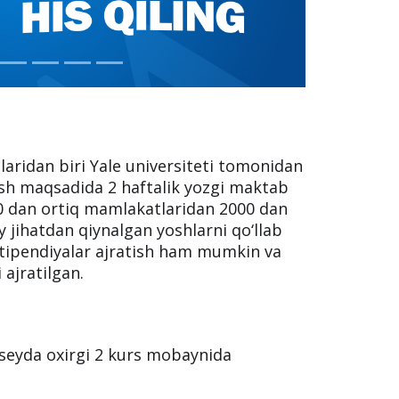
laridan biri Yale universiteti tomonidan
ash maqsadida 2 haftalik yozgi maktab
150 dan ortiq mamlakatlaridan 2000 dan
iy jihatdan qiynalgan yoshlarni qo‘llab
tipendiyalar ajratish ham mumkin va
ajratilgan.
itseyda oxirgi 2 kurs mobaynida