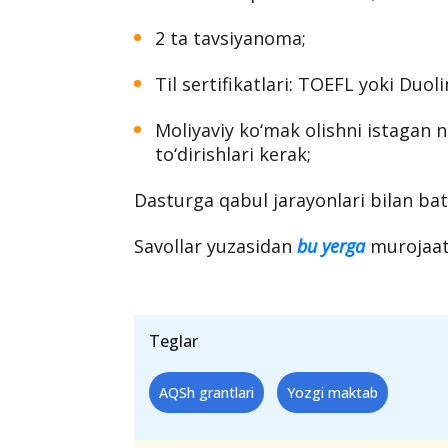
2 ta tavsiyanoma;
Til sertifikatlari: TOEFL yoki Duol
Moliyaviy ko‘mak olishni istagan
to‘dirishlari kerak;
Dasturga qabul jarayonlari bilan bat
Savollar yuzasidan
bu yerga
murojaat
Teglar
AQSh grantlari
Yozgi maktab