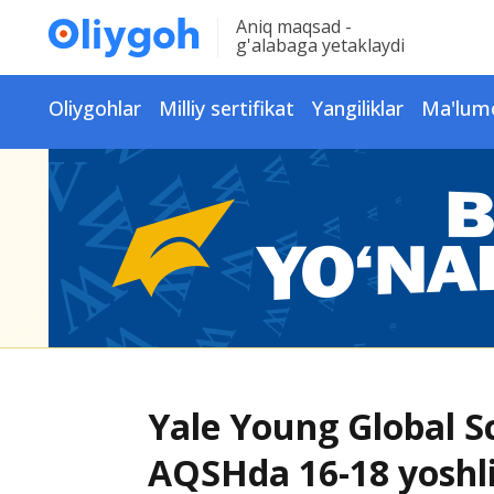
Aniq maqsad -
g'alabaga yetaklaydi
Oliygohlar
Milliy sertifikat
Yangiliklar
Ma'lum
Yale Young Global Sc
AQSHda 16-18 yoshli