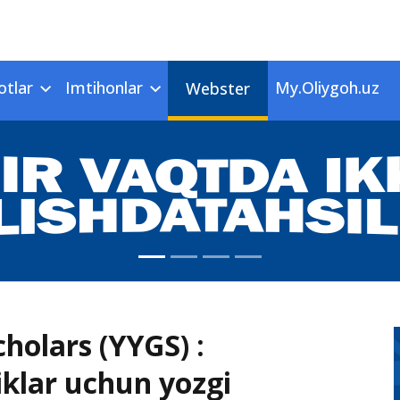
otlar
Imtihonlar
My.Oliygoh.uz
Webster
holars (YYGS) :
klar uchun yozgi