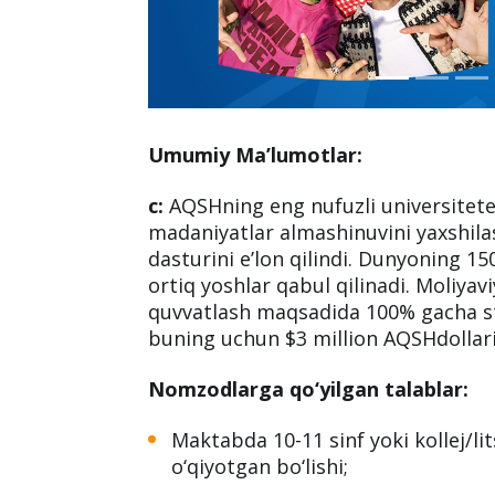
Umumiy Ma’lumotlar:
c:
AQSHning eng nufuzli universitete
madaniyatlar almashinuvini yaxshil
dasturini e’lon qilindi. Dunyoning 
ortiq yoshlar qabul qilinadi. Moliyav
quvvatlash maqsadida 100% gacha s
buning uchun $3 million AQSHdollari 
Nomzodlarga qo‘yilgan talablar:
Maktabda 10-11 sinf yoki kollej/l
o‘qiyotgan bo‘lishi;