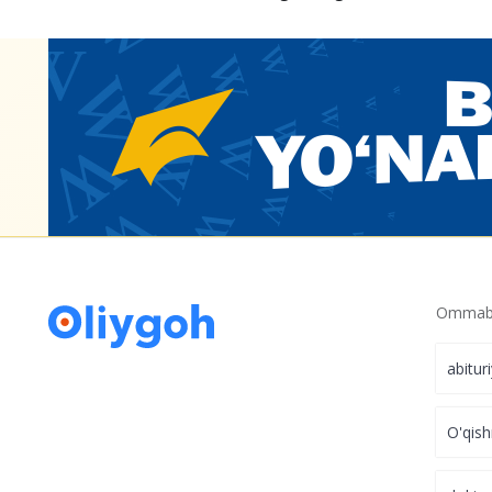
Ommabo
abitur
O'qish