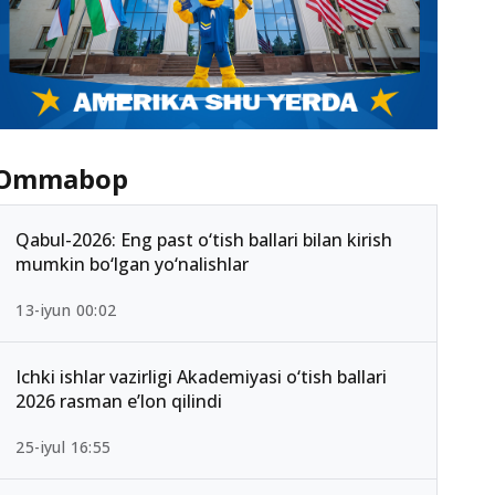
Ommabop
Qabul-2026: Eng past o‘tish ballari bilan kirish
mumkin bo‘lgan yo‘nalishlar
13-iyun 00:02
Ichki ishlar vazirligi Akademiyasi o‘tish ballari
2026 rasman e’lon qilindi
25-iyul 16:55