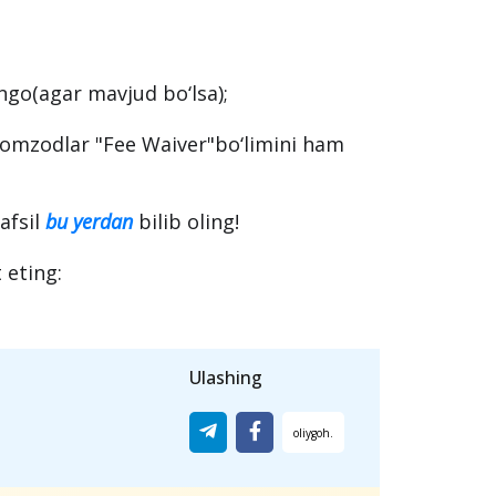
ingo(agar mavjud bo‘lsa);
 nomzodlar "Fee Waiver"bo‘limini ham
afsil
bu yerdan
bilib oling!
 eting:
Ulashing