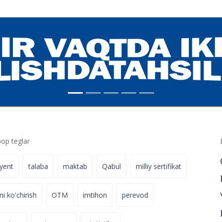
p teglar
iyent
talaba
maktab
Qabul
milliy sertifikat
ni ko'chirish
OTM
imtihon
perevod