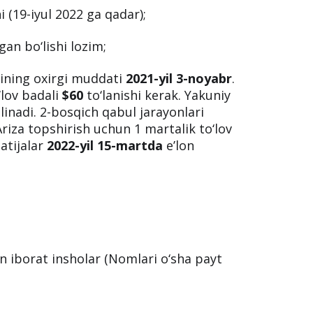
 (19-iyul 2022 ga qadar);
an bo‘lishi lozim;
rining oxirgi muddati
2021-yil 3-noyabr
.
‘lov badali
$60
to‘lanishi kerak. Yakuniy
ilinadi. 2-bosqich qabul jarayonlari
Ariza topshirish uchun 1 martalik to‘lov
natijalar
2022-yil 15-martda
e’lon
n iborat insholar (Nomlari o‘sha payt