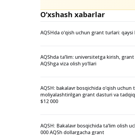
O‘xshash xabarlar
AQSHda o‘qish uchun grant turlari: qaysi 
AQShda ta’lim: universitetga kirish, grant 
AQShga viza olish yo‘llari
AQSH: bakalavr bosqichida o‘qish uchun t
moliyalashtirilgan grant dasturi va tadqi
$12 000
AQSH: Bakalavr bosqichida ta’lim olish 
000 AQSh dollargacha grant